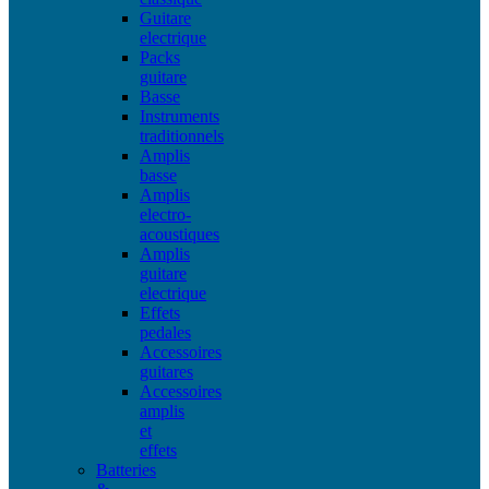
Guitare
electrique
Packs
guitare
Basse
Instruments
traditionnels
Amplis
basse
Amplis
electro-
acoustiques
Amplis
guitare
electrique
Effets
pedales
Accessoires
guitares
Accessoires
amplis
et
effets
Batteries