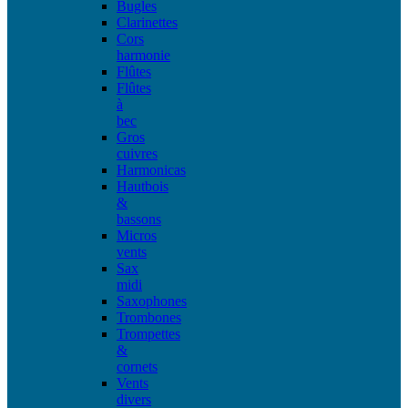
Bugles
Clarinettes
Cors
harmonie
Flûtes
Flûtes
à
bec
Gros
cuivres
Harmonicas
Hautbois
&
bassons
Micros
vents
Sax
midi
Saxophones
Trombones
Trompettes
&
cornets
Vents
divers