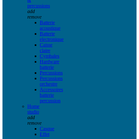
&
percussions
add
remove
Batterie
acoustique
Batterie
electronique
Caisse
claire
Cymbales
Hardware
batterie
Percussions
Percussions
orchestre
Accessoires
batterie
percussion
Home
studio
add
remove
Casque
Effet