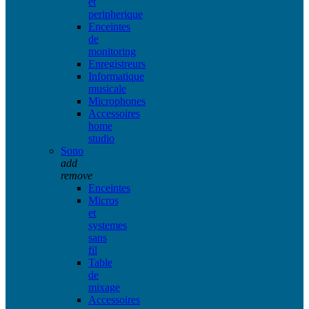
et
peripherique
Enceintes
de
monitoring
Enregistreurs
Informatique
musicale
Microphones
Accessoires
home
studio
Sono
add
remove
Enceintes
Micros
et
systemes
sans
fil
Table
de
mixage
Accessoires