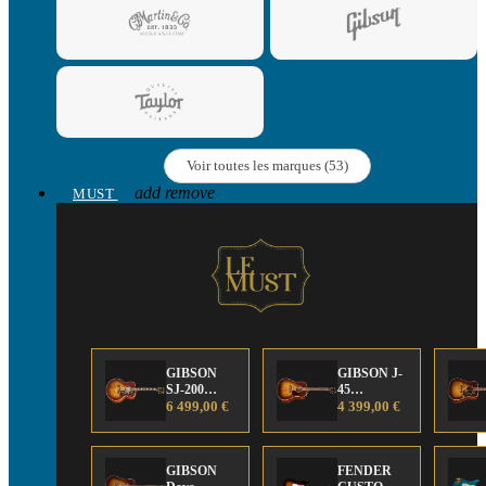
Voir toutes les marques (53)
add
remove
MUST
GIBSON
GIBSON J-
SJ-200
45
Anniversary
6 499,00 €
Anniversary
4 399,00 €
Limited
Limited
Edition
Edition
GIBSON
FENDER