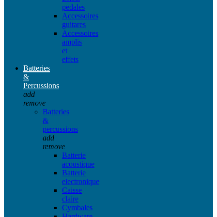
pedales
Accessoires
guitares
Accessoires
amplis
et
effets
Batteries
&
Percussions
add
remove
Batteries
&
percussions
add
remove
Batterie
acoustique
Batterie
electronique
Caisse
claire
Cymbales
Hardware