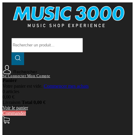
Rechercher
Se Connecter
Mon Compte
Panier
Votre panier est vide.
Commencer mes achats
0 articles
0,00 €
Livraison
Total
0,00 €
Voir le panier
Commander