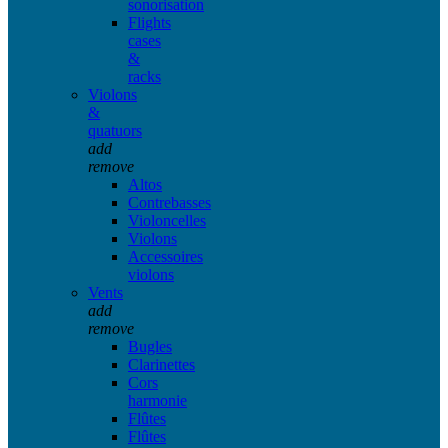
sonorisation
Flights
cases
&
racks
Violons
&
quatuors
add
remove
Altos
Contrebasses
Violoncelles
Violons
Accessoires
violons
Vents
add
remove
Bugles
Clarinettes
Cors
harmonie
Flûtes
Flûtes