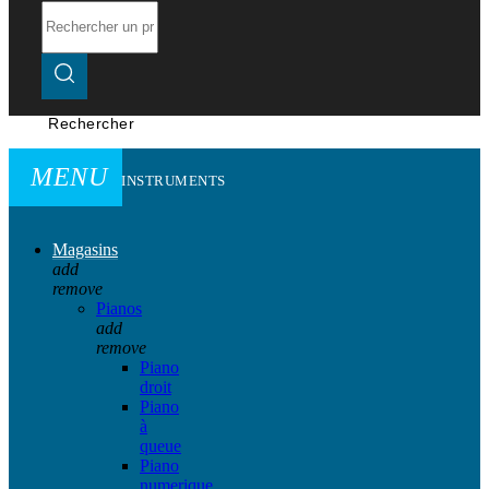
Rechercher
MENU
INSTRUMENTS
Magasins
add
remove
Pianos
add
remove
Piano
droit
Piano
à
queue
Piano
numerique