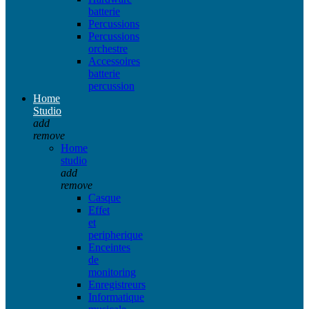
batterie
Percussions
Percussions
orchestre
Accessoires
batterie
percussion
Home
Studio
add
remove
Home
studio
add
remove
Casque
Effet
et
peripherique
Enceintes
de
monitoring
Enregistreurs
Informatique