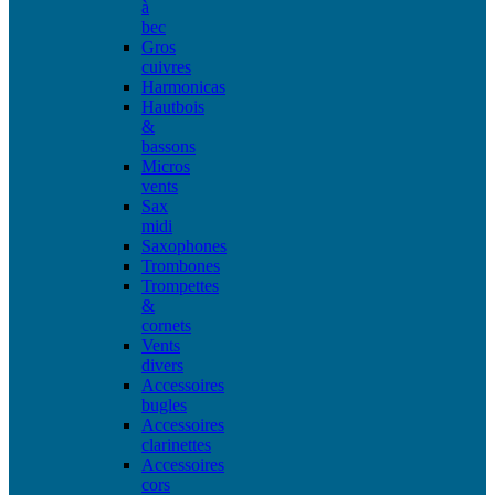
à
bec
Gros
cuivres
Harmonicas
Hautbois
&
bassons
Micros
vents
Sax
midi
Saxophones
Trombones
Trompettes
&
cornets
Vents
divers
Accessoires
bugles
Accessoires
clarinettes
Accessoires
cors