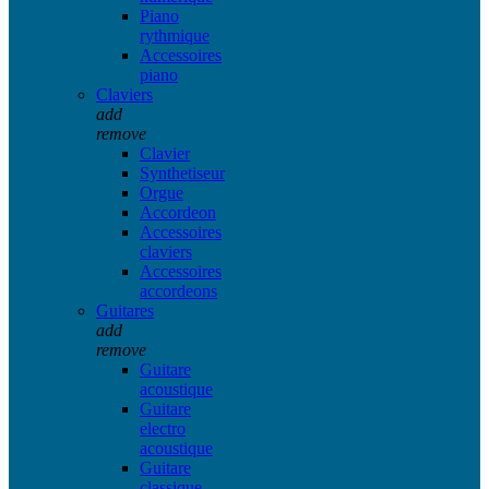
Piano
rythmique
Accessoires
piano
Claviers
add
remove
Clavier
Synthetiseur
Orgue
Accordeon
Accessoires
claviers
Accessoires
accordeons
Guitares
add
remove
Guitare
acoustique
Guitare
electro
acoustique
Guitare
classique