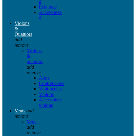
dj
Eclairage
Accessoires
dj
Violons
&
Quatuors
add
remove
Violons
&
quatuors
add
remove
Altos
Contrebasses
Violoncelles
Violons
Accessoires
violons
Vents
add
remove
Vents
add
remove