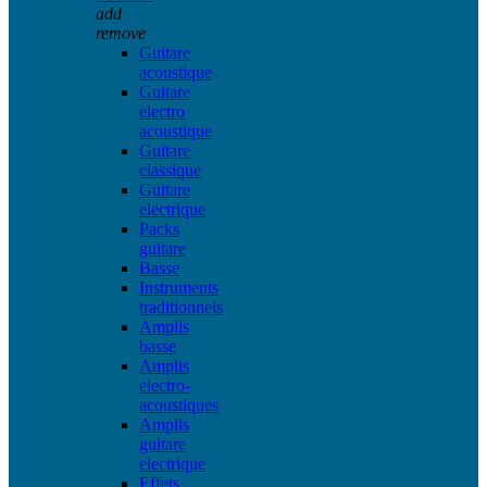
add
remove
Guitare
acoustique
Guitare
electro
acoustique
Guitare
classique
Guitare
electrique
Packs
guitare
Basse
Instruments
traditionnels
Amplis
basse
Amplis
electro-
acoustiques
Amplis
guitare
electrique
Effets