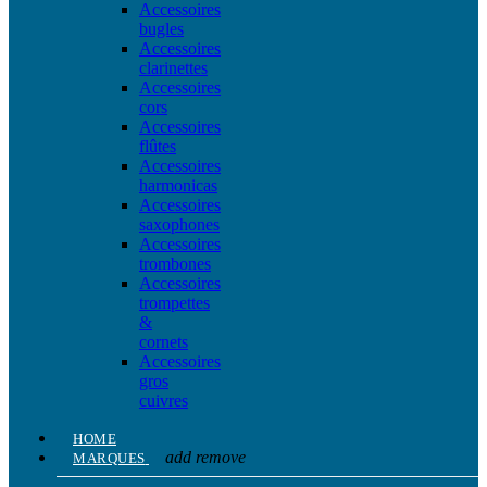
Accessoires
bugles
Accessoires
clarinettes
Accessoires
cors
Accessoires
flûtes
Accessoires
harmonicas
Accessoires
saxophones
Accessoires
trombones
Accessoires
trompettes
&
cornets
Accessoires
gros
cuivres
HOME
add
remove
MARQUES