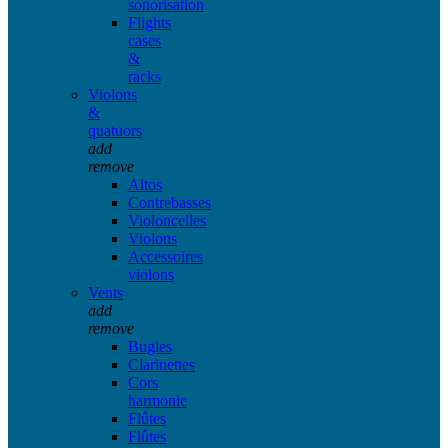
sonorisation
Flights
cases
&
racks
Violons
&
quatuors
add
remove
Altos
Contrebasses
Violoncelles
Violons
Accessoires
violons
Vents
add
remove
Bugles
Clarinettes
Cors
harmonie
Flûtes
Flûtes