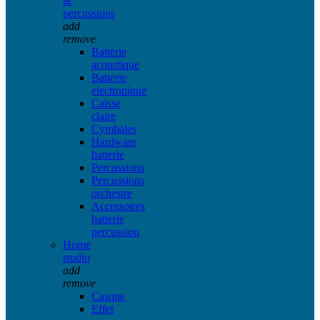
&
percussions
add
remove
Batterie
acoustique
Batterie
electronique
Caisse
claire
Cymbales
Hardware
batterie
Percussions
Percussions
orchestre
Accessoires
batterie
percussion
Home
studio
add
remove
Casque
Effet