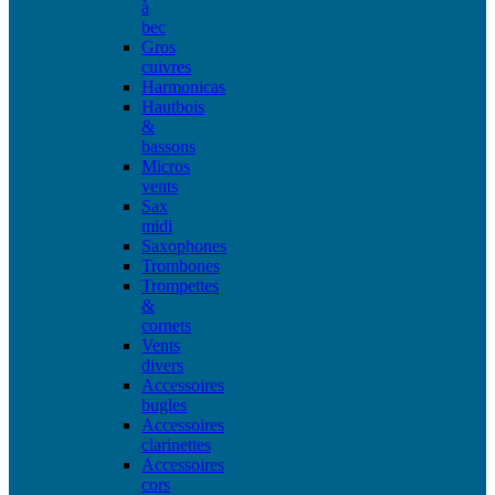
à
bec
Gros
cuivres
Harmonicas
Hautbois
&
bassons
Micros
vents
Sax
midi
Saxophones
Trombones
Trompettes
&
cornets
Vents
divers
Accessoires
bugles
Accessoires
clarinettes
Accessoires
cors