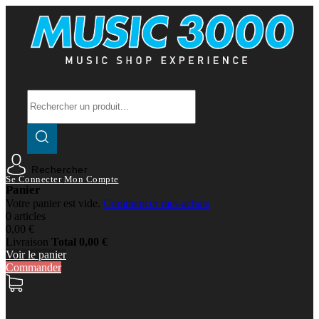
Rechercher
Se Connecter
Mon Compte
Panier
Votre panier est vide.
Commencer mes achats
0 articles
0,00 €
Livraison
Total
0,00 €
Voir le panier
Commander