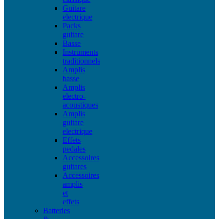
Guitare
electrique
Packs
guitare
Basse
Instruments
traditionnels
Amplis
basse
Amplis
electro-
acoustiques
Amplis
guitare
electrique
Effets
pedales
Accessoires
guitares
Accessoires
amplis
et
effets
Batteries