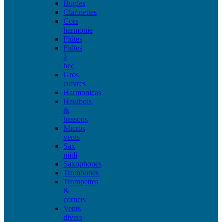
Bugles
Clarinettes
Cors
harmonie
Flûtes
Flûtes
à
bec
Gros
cuivres
Harmonicas
Hautbois
&
bassons
Micros
vents
Sax
midi
Saxophones
Trombones
Trompettes
&
cornets
Vents
divers