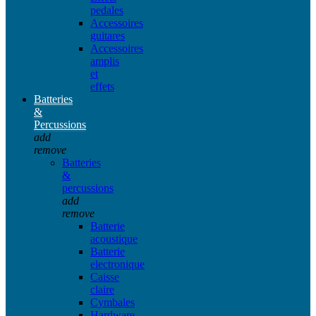
pedales
Accessoires
guitares
Accessoires
amplis
et
effets
Batteries
&
Percussions
add
remove
Batteries
&
percussions
add
remove
Batterie
acoustique
Batterie
electronique
Caisse
claire
Cymbales
Hardware