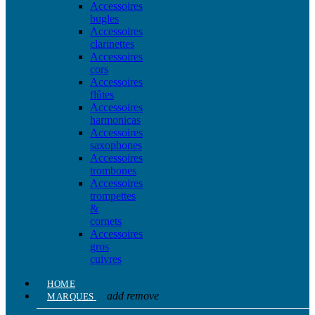
Accessoires
bugles
Accessoires
clarinettes
Accessoires
cors
Accessoires
flûtes
Accessoires
harmonicas
Accessoires
saxophones
Accessoires
trombones
Accessoires
trompettes
&
cornets
Accessoires
gros
cuivres
HOME
add
remove
MARQUES