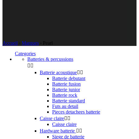
Accueil
›
Marques
›
Pearl
Categories
Batteries & percussions


Batterie acoustique


Batterie debutant
Batterie fusion
Batterie junior
Batterie rock
Batterie standard
Futs au detail
Pieces detachees batterie
Caisse claire


Caisse claire
Hardware batterie


Siege de batterie