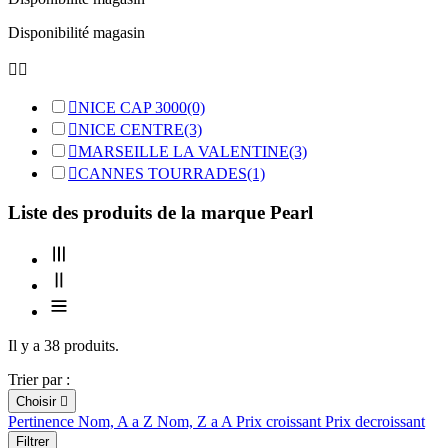
Disponibilité magasin



NICE CAP 3000
(0)

NICE CENTRE
(3)

MARSEILLE LA VALENTINE
(3)

CANNES TOURRADES
(1)
Liste des produits de la marque Pearl
Il y a 38 produits.
Trier par :
Choisir

Pertinence
Nom, A a Z
Nom, Z a A
Prix croissant
Prix decroissant
Filtrer