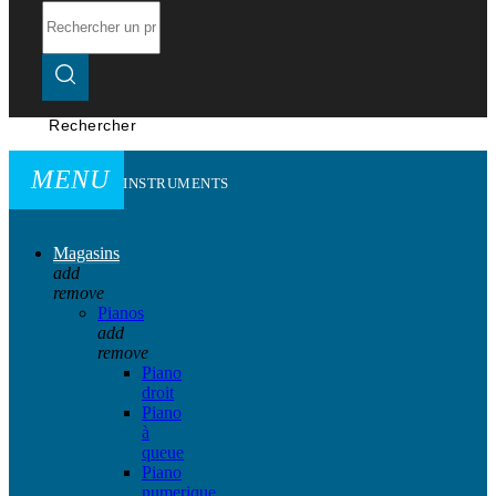
Rechercher
MENU
INSTRUMENTS
Magasins
add
remove
Pianos
add
remove
Piano
droit
Piano
à
queue
Piano
numerique