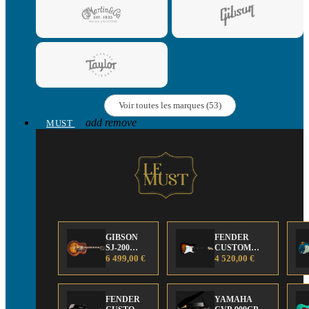
Voir toutes les marques (53)
add
remove
MUST
GIBSON
FENDER
SJ-200
CUSTOM
Anniversary
6 499,00 €
SHOP Strat 63'
4 520,00 €
Limited
NOS Sunburst
Edition
FENDER
YAMAHA