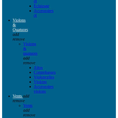
dj
Eclairage
Accessoires
dj
Violons
&
Quatuors
add
remove
Violons
&
quatuors
add
remove
Altos
Contrebasses
Violoncelles
Violons
Accessoires
violons
Vents
add
remove
Vents
add
remove