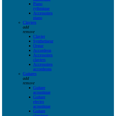
Piano
rythmique
Accessoires
piano
Claviers
add
remove
Clavier
Synthetiseur
Orgue
Accordeon
Accessoires
claviers
Accessoires
accordeons
Guitares
add
remove
Guitare
acoustique
Guitare
electro
acoustique
Guitare
classique