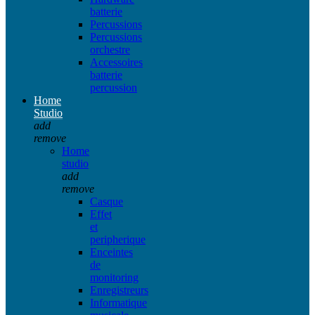
batterie
Percussions
Percussions
orchestre
Accessoires
batterie
percussion
Home
Studio
add
remove
Home
studio
add
remove
Casque
Effet
et
peripherique
Enceintes
de
monitoring
Enregistreurs
Informatique