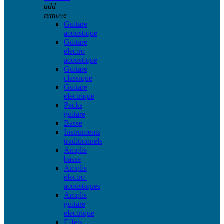
add
remove
Guitare
acoustique
Guitare
electro
acoustique
Guitare
classique
Guitare
electrique
Packs
guitare
Basse
Instruments
traditionnels
Amplis
basse
Amplis
electro-
acoustiques
Amplis
guitare
electrique
Effets