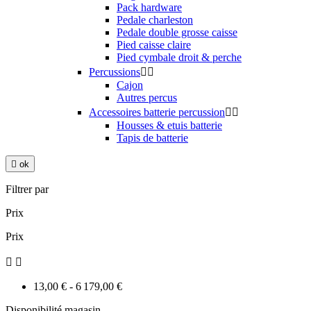
Pack hardware
Pedale charleston
Pedale double grosse caisse
Pied caisse claire
Pied cymbale droit & perche
Percussions


Cajon
Autres percus
Accessoires batterie percussion


Housses & etuis batterie
Tapis de batterie

ok
Filtrer par
Prix
Prix


13,00 € - 6 179,00 €
Disponibilité magasin