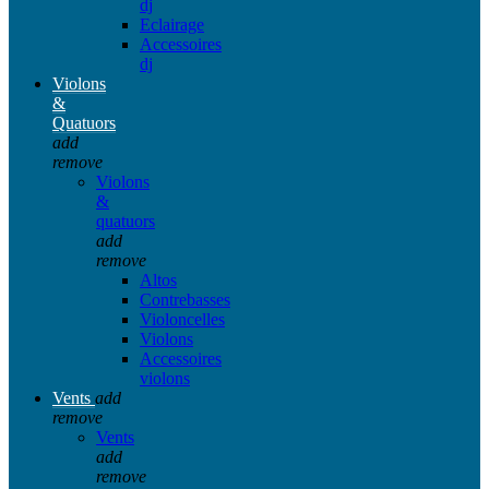
dj
Eclairage
Accessoires
dj
Violons
&
Quatuors
add
remove
Violons
&
quatuors
add
remove
Altos
Contrebasses
Violoncelles
Violons
Accessoires
violons
Vents
add
remove
Vents
add
remove