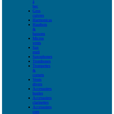
à
bec
Gros
cuivres
Harmonicas
Hautbois
&
bassons
Micros
vents
Sax
midi
Saxophones
Trombones
Trompettes
&
cornets
Vents
divers
Accessoires
bugles
Accessoires
clarinettes
Accessoires
cors