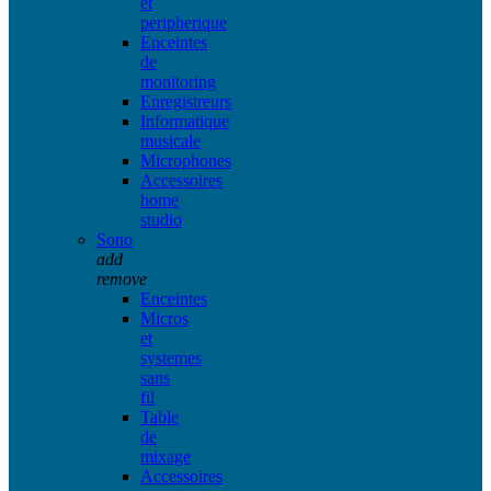
et
peripherique
Enceintes
de
monitoring
Enregistreurs
Informatique
musicale
Microphones
Accessoires
home
studio
Sono
add
remove
Enceintes
Micros
et
systemes
sans
fil
Table
de
mixage
Accessoires