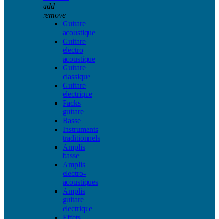
add
remove
Guitare
acoustique
Guitare
electro
acoustique
Guitare
classique
Guitare
electrique
Packs
guitare
Basse
Instruments
traditionnels
Amplis
basse
Amplis
electro-
acoustiques
Amplis
guitare
electrique
Effets