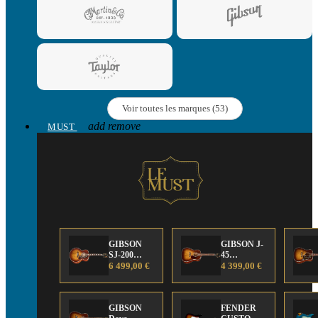
Voir toutes les marques (53)
add
remove
MUST
GIBSON
GIBSON J-
SJ-200
45
Anniversary
6 499,00 €
Anniversary
4 399,00 €
Limited
Limited
Edition
Edition
GIBSON
FENDER