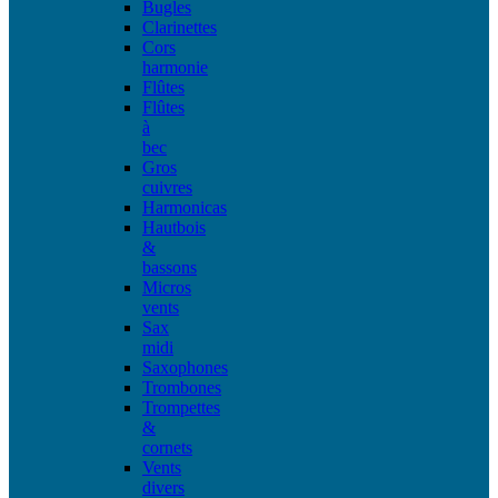
Bugles
Clarinettes
Cors
harmonie
Flûtes
Flûtes
à
bec
Gros
cuivres
Harmonicas
Hautbois
&
bassons
Micros
vents
Sax
midi
Saxophones
Trombones
Trompettes
&
cornets
Vents
divers