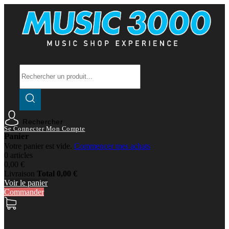
Rechercher
Se Connecter
Mon Compte
Panier
Votre panier est vide.
Commencer mes achats
0 articles
0,00 €
Livraison
Total
0,00 €
Voir le panier
Commander