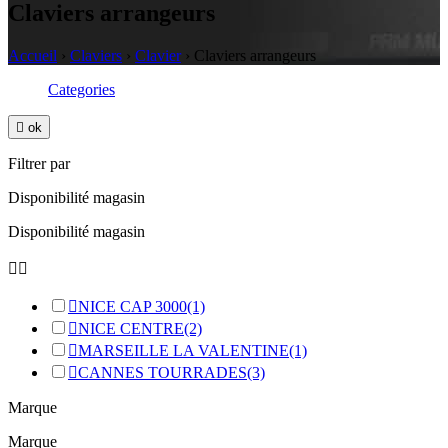
Claviers arrangeurs
Accueil
›
Claviers
›
Clavier
›
Claviers arrangeurs
Categories

ok
Filtrer par
Disponibilité magasin
Disponibilité magasin



NICE CAP 3000
(1)

NICE CENTRE
(2)

MARSEILLE LA VALENTINE
(1)

CANNES TOURRADES
(3)
Marque
Marque