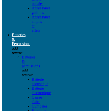
pedales
Accessoires
guitares
Accessoires
amplis
et
effets
Batteries
&
Percussions
add
remove
Batteries
&
percussions
add
remove
Batterie
acoustique
Batterie
electronique
Caisse
claire
Cymbales
Hardware