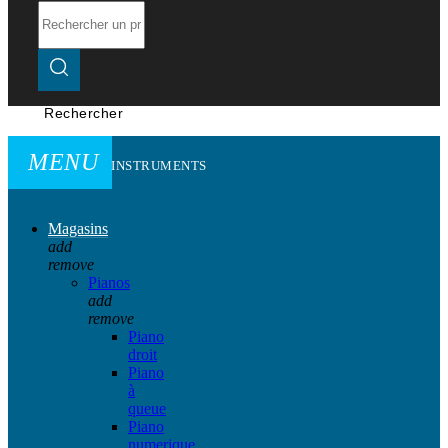
Rechercher
MENU
INSTRUMENTS
Magasins
add
remove
Pianos
add
remove
Piano
droit
Piano
à
queue
Piano
numerique