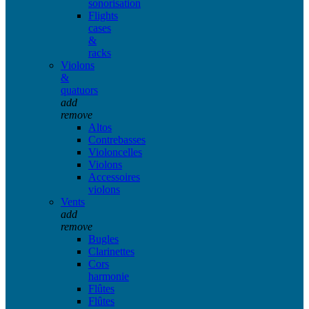
sonorisation
Flights
cases
&
racks
Violons
&
quatuors
add
remove
Altos
Contrebasses
Violoncelles
Violons
Accessoires
violons
Vents
add
remove
Bugles
Clarinettes
Cors
harmonie
Flûtes
Flûtes