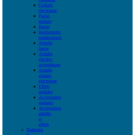
Guitare
electrique
Packs
guitare
Basse
Instruments
traditionnels
Amplis
basse
Amplis
electro-
acoustiques
Amplis
guitare
electrique
Effets
pedales
Accessoires
guitares
Accessoires
amplis
et
effets
Batteries