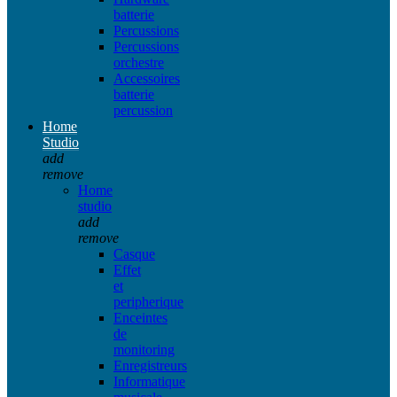
batterie
Percussions
Percussions
orchestre
Accessoires
batterie
percussion
Home
Studio
add
remove
Home
studio
add
remove
Casque
Effet
et
peripherique
Enceintes
de
monitoring
Enregistreurs
Informatique