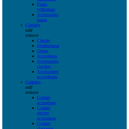
Piano
rythmique
Accessoires
piano
Claviers
add
remove
Clavier
Synthetiseur
Orgue
Accordeon
Accessoires
claviers
Accessoires
accordeons
Guitares
add
remove
Guitare
acoustique
Guitare
electro
acoustique
Guitare
classique