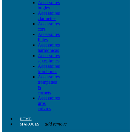
Accessoires
bugles
Accessoires
clarinettes
Accessoires
cors
Accessoires
flûtes
Accessoires
harmonicas
Accessoires
saxophones
Accessoires
trombones
Accessoires
trompettes
&
cornets
Accessoires
gros
cuivres
HOME
add
remove
MARQUES