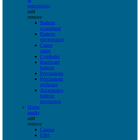
&
percussions
add
remove
Batterie
acoustique
Batterie
electronique
Caisse
claire
Cymbales
Hardware
batterie
Percussions
Percussions
orchestre
Accessoires
batterie
percussion
Home
studio
add
remove
Casque
Effet