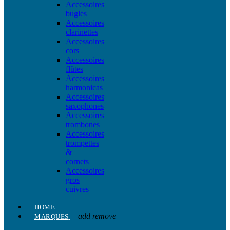
Accessoires
bugles
Accessoires
clarinettes
Accessoires
cors
Accessoires
flûtes
Accessoires
harmonicas
Accessoires
saxophones
Accessoires
trombones
Accessoires
trompettes
&
cornets
Accessoires
gros
cuivres
HOME
add
remove
MARQUES