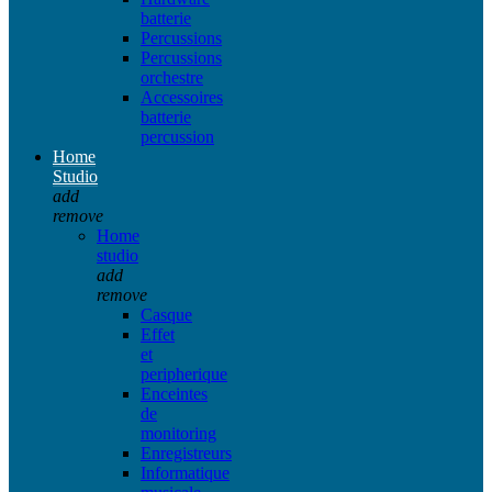
batterie
Percussions
Percussions
orchestre
Accessoires
batterie
percussion
Home
Studio
add
remove
Home
studio
add
remove
Casque
Effet
et
peripherique
Enceintes
de
monitoring
Enregistreurs
Informatique