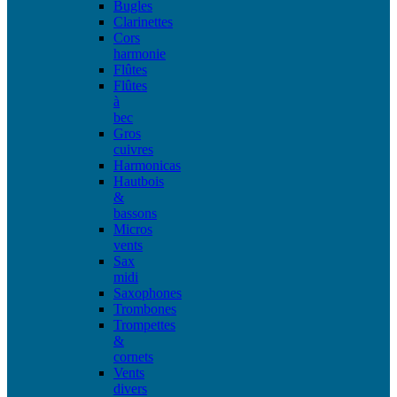
Bugles
Clarinettes
Cors
harmonie
Flûtes
Flûtes
à
bec
Gros
cuivres
Harmonicas
Hautbois
&
bassons
Micros
vents
Sax
midi
Saxophones
Trombones
Trompettes
&
cornets
Vents
divers