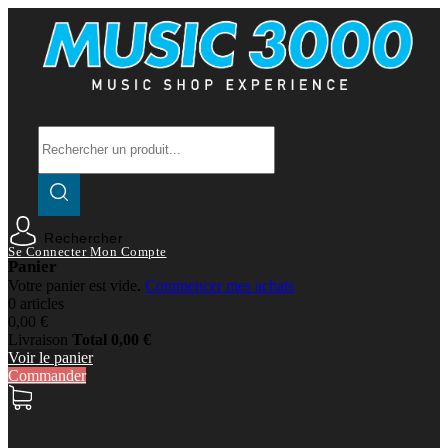
Rechercher
Se Connecter
Mon Compte
Panier
Votre panier est vide.
Commencer mes achats
0 articles
0,00 €
Livraison
Total
0,00 €
Voir le panier
Commander