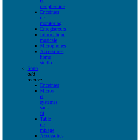
et
peripherique
Enceintes
de
monitoring
Enregistreurs
Informatique
musicale
Microphones
Accessoires
home
studio
Sono
add
remove
Enceintes
Micros
et
systemes
sans
fil
Table
de
mixage
Accessoires