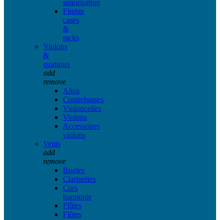
sonorisation
Flights
cases
&
racks
Violons
&
quatuors
add
remove
Altos
Contrebasses
Violoncelles
Violons
Accessoires
violons
Vents
add
remove
Bugles
Clarinettes
Cors
harmonie
Flûtes
Flûtes