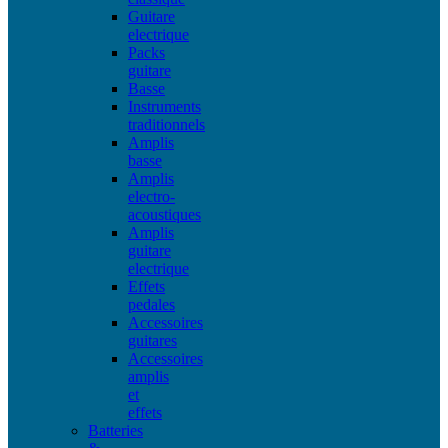
Guitare
electrique
Packs
guitare
Basse
Instruments
traditionnels
Amplis
basse
Amplis
electro-
acoustiques
Amplis
guitare
electrique
Effets
pedales
Accessoires
guitares
Accessoires
amplis
et
effets
Batteries