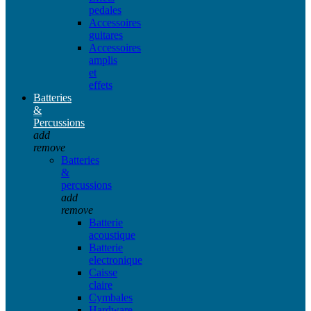
pedales
Accessoires
guitares
Accessoires
amplis
et
effets
Batteries
&
Percussions
add
remove
Batteries
&
percussions
add
remove
Batterie
acoustique
Batterie
electronique
Caisse
claire
Cymbales
Hardware