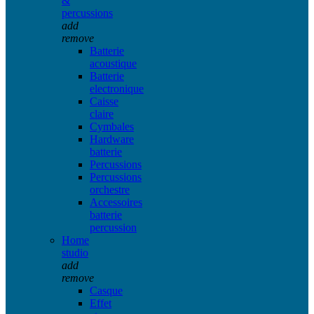
&
percussions
add
remove
Batterie
acoustique
Batterie
electronique
Caisse
claire
Cymbales
Hardware
batterie
Percussions
Percussions
orchestre
Accessoires
batterie
percussion
Home
studio
add
remove
Casque
Effet