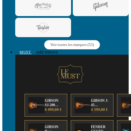
Voir toutes les marques (53)
add
remove
MUST
GIBSON
GIBSON J-
SJ-200
45
Anniversary
6 499,00 €
Anniversary
4 399,00 €
Limited
Limited
Edition
Edition
GIBSON
FENDER