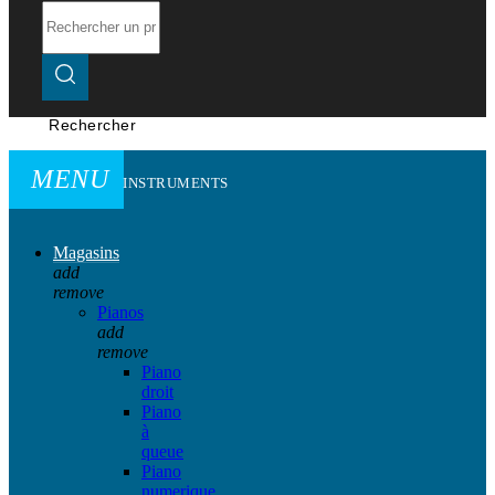
Rechercher
MENU
INSTRUMENTS
Magasins
add
remove
Pianos
add
remove
Piano
droit
Piano
à
queue
Piano
numerique