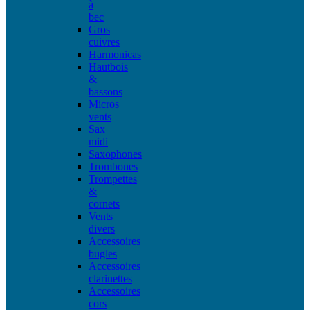
à
bec
Gros
cuivres
Harmonicas
Hautbois
&
bassons
Micros
vents
Sax
midi
Saxophones
Trombones
Trompettes
&
cornets
Vents
divers
Accessoires
bugles
Accessoires
clarinettes
Accessoires
cors