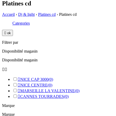
Platines cd
Accueil
›
Dj & light
›
Platines cd
›
Platines cd
Categories

ok
Filtrer par
Disponibilité magasin
Disponibilité magasin



NICE CAP 3000
(0)

NICE CENTRE
(0)

MARSEILLE LA VALENTINE
(0)

CANNES TOURRADES
(0)
Marque
Marque