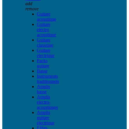
add
remove
Guitare
acoustique
Guitare
electro
acoustique
Guitare
classique
Guitare
electrique
Packs
guitare
Basse
Instruments
traditionnels
Amplis
basse
Amplis
electro-
acoustiques
Amplis
guitare
electrique
Effets