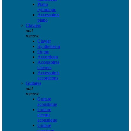
Piano
rythmique
Accessoires
piano
Claviers
add
remove
Clavier
Synthetiseur
Orgue
Accordeon
Accessoires
claviers
Accessoires
accordeons
Guitares
add
remove
Guitare
acoustique
Guitare
electro
acoustique
Guitare
classique