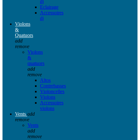
dj
Eclairage
Accessoires
dj
Violons
&
Quatuors
add
remove
Violons
&
quatuors
add
remove
Altos
Contrebasses
Violoncelles
Violons
Accessoires
violons
Vents
add
remove
Vents
add
remove