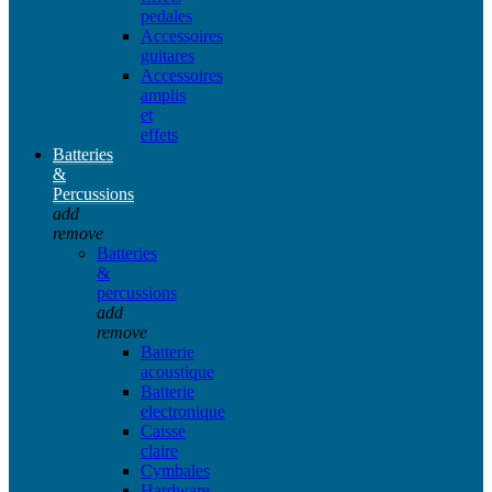
pedales
Accessoires
guitares
Accessoires
amplis
et
effets
Batteries
&
Percussions
add
remove
Batteries
&
percussions
add
remove
Batterie
acoustique
Batterie
electronique
Caisse
claire
Cymbales
Hardware