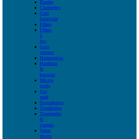
Bugles
Clarinettes
Cors
harmonie
Flûtes
Flûtes
à
bec
Gros
cuivres
Harmonicas
Hautbois
&
bassons
Micros
vents
Sax
midi
Saxophones
Trombones
Trompettes
&
cornets
Vents
divers