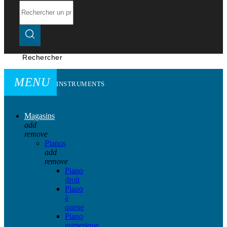
Rechercher
MENU
INSTRUMENTS
Magasins
add
remove
Pianos
add
remove
Piano
droit
Piano
à
queue
Piano
numerique