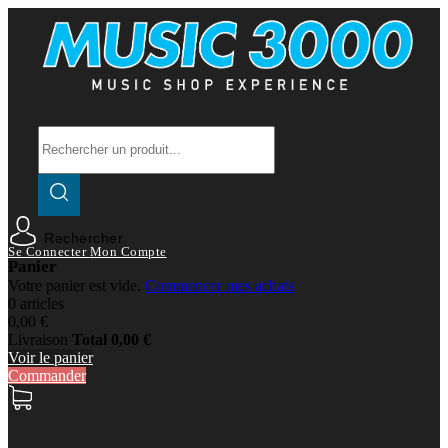
Rechercher
Se Connecter
Mon Compte
Panier
Votre panier est vide.
Commencer mes achats
0 articles
0,00 €
Livraison
Total
0,00 €
Voir le panier
Commander