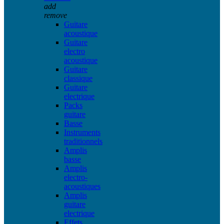
add
remove
Guitare
acoustique
Guitare
electro
acoustique
Guitare
classique
Guitare
electrique
Packs
guitare
Basse
Instruments
traditionnels
Amplis
basse
Amplis
electro-
acoustiques
Amplis
guitare
electrique
Effets