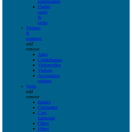
sonorisation
Flights
cases
&
racks
Violons
&
quatuors
add
remove
Altos
Contrebasses
Violoncelles
Violons
Accessoires
violons
Vents
add
remove
Bugles
Clarinettes
Cors
harmonie
Flûtes
Flûtes