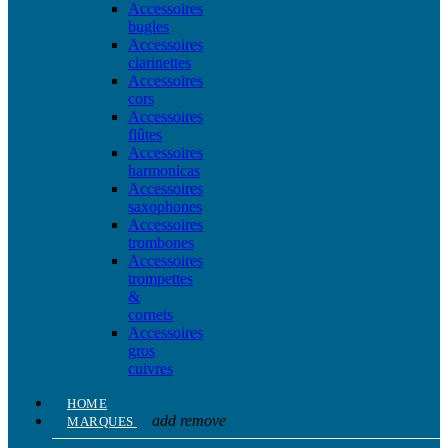
Accessoires
bugles
Accessoires
clarinettes
Accessoires
cors
Accessoires
flûtes
Accessoires
harmonicas
Accessoires
saxophones
Accessoires
trombones
Accessoires
trompettes
&
cornets
Accessoires
gros
cuivres
HOME
add
remove
MARQUES