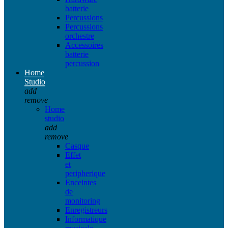
batterie
Percussions
Percussions
orchestre
Accessoires
batterie
percussion
Home
Studio
add
remove
Home
studio
add
remove
Casque
Effet
et
peripherique
Enceintes
de
monitoring
Enregistreurs
Informatique