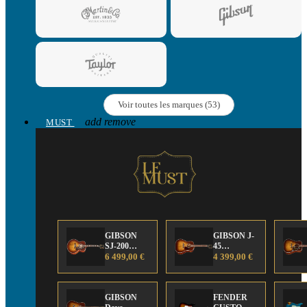
Voir toutes les marques (53)
add
remove
MUST
GIBSON
GIBSON J-
SJ-200
45
Anniversary
6 499,00 €
Anniversary
4 399,00 €
Limited
Limited
Edition
Edition
GIBSON
FENDER