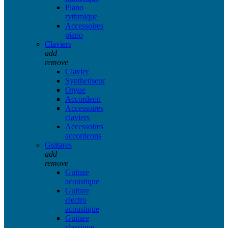
Piano
rythmique
Accessoires
piano
Claviers
add
remove
Clavier
Synthetiseur
Orgue
Accordeon
Accessoires
claviers
Accessoires
accordeons
Guitares
add
remove
Guitare
acoustique
Guitare
electro
acoustique
Guitare
classique