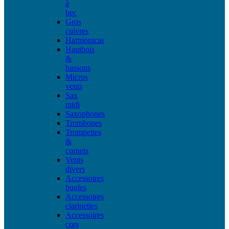
à
bec
Gros
cuivres
Harmonicas
Hautbois
&
bassons
Micros
vents
Sax
midi
Saxophones
Trombones
Trompettes
&
cornets
Vents
divers
Accessoires
bugles
Accessoires
clarinettes
Accessoires
cors