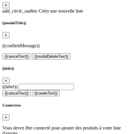
×
add_circle_outline
Créer une nouvelle liste
((modalTitle))
×
((confirmMessage))
((cancelText))
((modalDeleteText))
((title))
×
((label))
((cancelText))
((createText))
Connexion
×
Vous devez être connecté pour ajouter des produits à votre liste
d'envies.