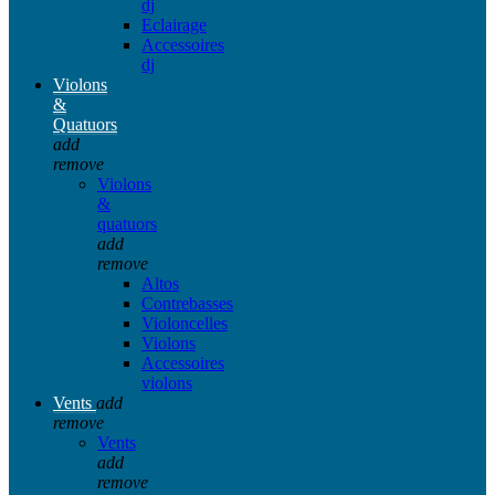
dj
Eclairage
Accessoires
dj
Violons
&
Quatuors
add
remove
Violons
&
quatuors
add
remove
Altos
Contrebasses
Violoncelles
Violons
Accessoires
violons
Vents
add
remove
Vents
add
remove