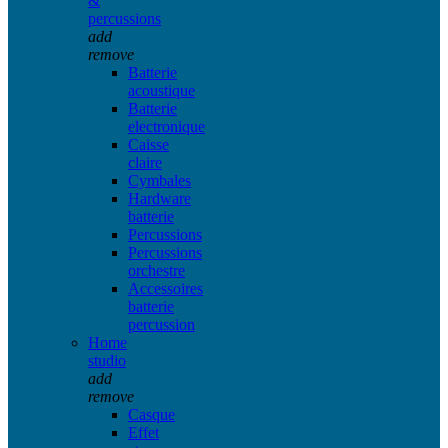
&
percussions
add
remove
Batterie
acoustique
Batterie
electronique
Caisse
claire
Cymbales
Hardware
batterie
Percussions
Percussions
orchestre
Accessoires
batterie
percussion
Home
studio
add
remove
Casque
Effet