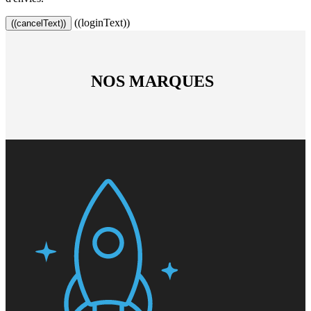
((loginText))
((cancelText))
NOS MARQUES