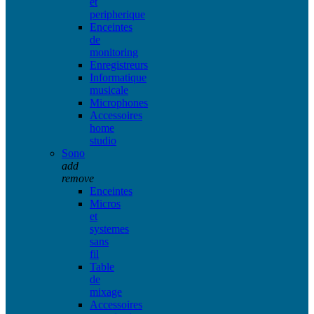
et
peripherique
Enceintes
de
monitoring
Enregistreurs
Informatique
musicale
Microphones
Accessoires
home
studio
Sono
add
remove
Enceintes
Micros
et
systemes
sans
fil
Table
de
mixage
Accessoires