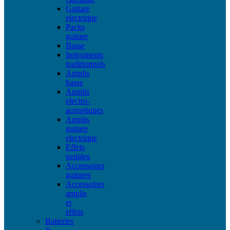
Guitare
electrique
Packs
guitare
Basse
Instruments
traditionnels
Amplis
basse
Amplis
electro-
acoustiques
Amplis
guitare
electrique
Effets
pedales
Accessoires
guitares
Accessoires
amplis
et
effets
Batteries