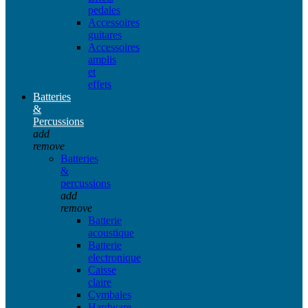
pedales
Accessoires
guitares
Accessoires
amplis
et
effets
Batteries
&
Percussions
add
remove
Batteries
&
percussions
add
remove
Batterie
acoustique
Batterie
electronique
Caisse
claire
Cymbales
Hardware