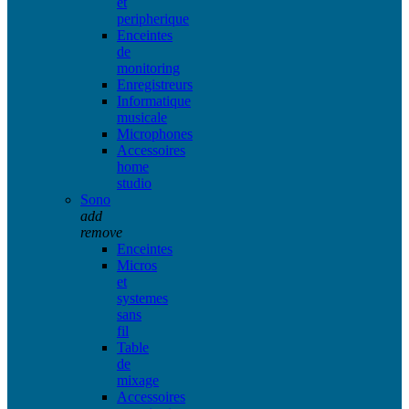
et
peripherique
Enceintes
de
monitoring
Enregistreurs
Informatique
musicale
Microphones
Accessoires
home
studio
Sono
add
remove
Enceintes
Micros
et
systemes
sans
fil
Table
de
mixage
Accessoires