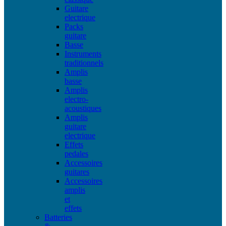
Guitare
electrique
Packs
guitare
Basse
Instruments
traditionnels
Amplis
basse
Amplis
electro-
acoustiques
Amplis
guitare
electrique
Effets
pedales
Accessoires
guitares
Accessoires
amplis
et
effets
Batteries