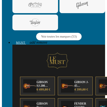
Voir toutes les marques (53)
add
remove
MUST
GIBSON
GIBSON J-
SJ-200
45
Anniversary
6 499,00 €
Anniversary
4 399,00 €
Limited
Limited
Edition
Edition
GIBSON
FENDER