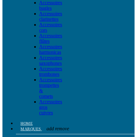
Accessoires
bugles
Accessoires
clarinettes
Accessoires
cors
Accessoires
flûtes
Accessoires
harmonicas
Accessoires
saxophones
Accessoires
trombones
Accessoires
trompettes
&
cornets
Accessoires
gros
cuivres
HOME
add
remove
MARQUES