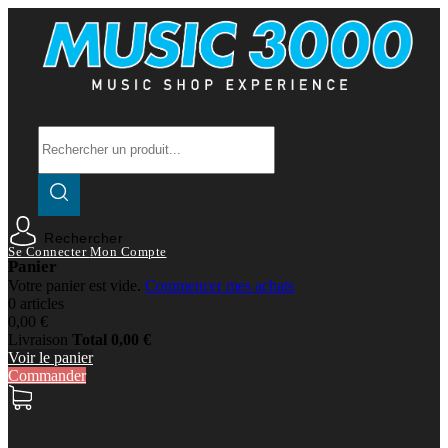
Rechercher
Se Connecter
Mon Compte
Panier
Votre panier est vide.
Commencer mes achats
0 articles
0,00 €
Livraison
Total
0,00 €
Voir le panier
Commander