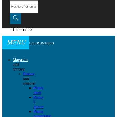
Rechercher
MENU
INSTRUMENTS
Magasins
add
remove
Pianos
add
remove
Piano
droit
Piano
à
queue
Piano
numerique