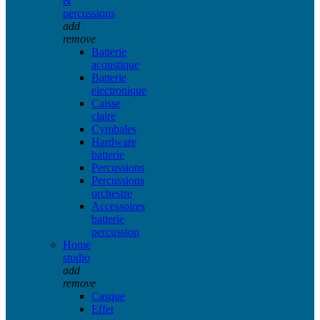
&
percussions
add
remove
Batterie
acoustique
Batterie
electronique
Caisse
claire
Cymbales
Hardware
batterie
Percussions
Percussions
orchestre
Accessoires
batterie
percussion
Home
studio
add
remove
Casque
Effet