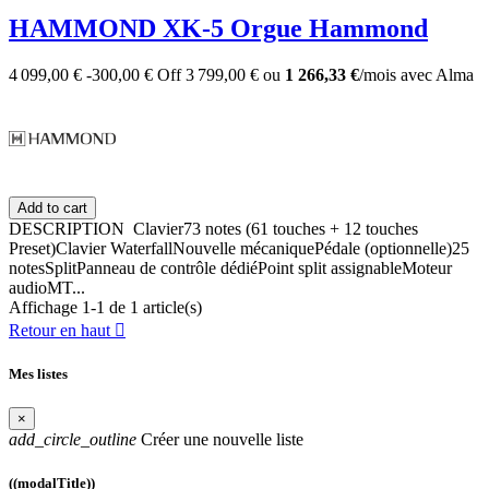
HAMMOND XK-5 Orgue Hammond
4 099,00 €
-300,00 €
Off
3 799,00 €
ou
1 266,33 €
/mois
avec
Alma
Add to cart
DESCRIPTION Clavier73 notes (61 touches + 12 touches
Preset)Clavier WaterfallNouvelle mécaniquePédale (optionnelle)25
notesSplitPanneau de contrôle dédiéPoint split assignableMoteur
audioMT...
Affichage 1-1 de 1 article(s)
Retour en haut

Mes listes
×
add_circle_outline
Créer une nouvelle liste
((modalTitle))