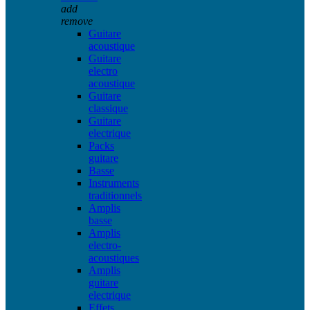
add
remove
Guitare
acoustique
Guitare
electro
acoustique
Guitare
classique
Guitare
electrique
Packs
guitare
Basse
Instruments
traditionnels
Amplis
basse
Amplis
electro-
acoustiques
Amplis
guitare
electrique
Effets