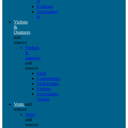
dj
Eclairage
Accessoires
dj
Violons
&
Quatuors
add
remove
Violons
&
quatuors
add
remove
Altos
Contrebasses
Violoncelles
Violons
Accessoires
violons
Vents
add
remove
Vents
add
remove