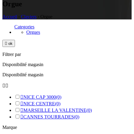
Orgue
Accueil
›
Claviers
›
Orgue
Categories
Orgues

ok
Filtrer par
Disponibilité magasin
Disponibilité magasin



NICE CAP 3000
(0)

NICE CENTRE
(0)

MARSEILLE LA VALENTINE
(0)

CANNES TOURRADES
(0)
Marque