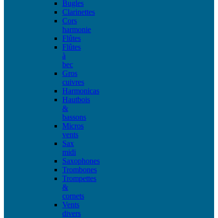
Bugles
Clarinettes
Cors
harmonie
Flûtes
Flûtes
à
bec
Gros
cuivres
Harmonicas
Hautbois
&
bassons
Micros
vents
Sax
midi
Saxophones
Trombones
Trompettes
&
cornets
Vents
divers