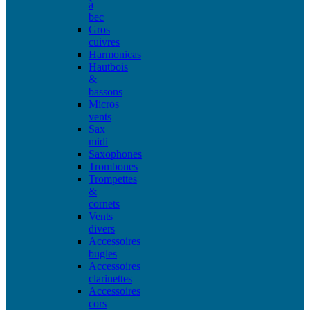
à
bec
Gros
cuivres
Harmonicas
Hautbois
&
bassons
Micros
vents
Sax
midi
Saxophones
Trombones
Trompettes
&
cornets
Vents
divers
Accessoires
bugles
Accessoires
clarinettes
Accessoires
cors