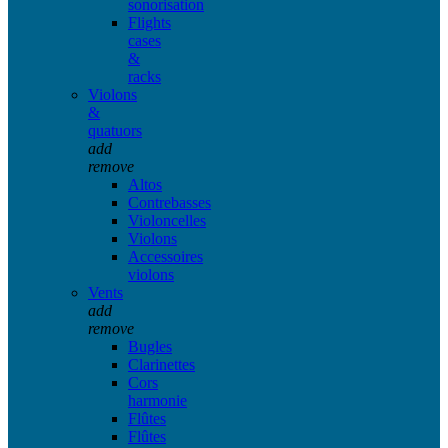
sonorisation
Flights
cases
&
racks
Violons
&
quatuors
add
remove
Altos
Contrebasses
Violoncelles
Violons
Accessoires
violons
Vents
add
remove
Bugles
Clarinettes
Cors
harmonie
Flûtes
Flûtes