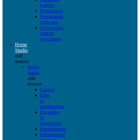
batterie
Percussions
Percussions
orchestre
Accessoires
batterie
percussion
Home
Studio
add
remove
Home
studio
add
remove
Casque
Effet
et
peripherique
Enceintes
de
monitoring
Enregistreurs
Informatique