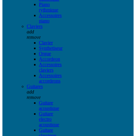
Piano
rythmique
Accessoires
piano
Claviers
add
remove
Clavier
Synthetiseur
Orgue
Accordeon
Accessoires
claviers
Accessoires
accordeons
Guitares
add
remove
Guitare
acoustique
Guitare
electro
acoustique
Guitare
classique