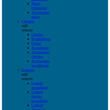
Piano
rythmique
Accessoires
piano
Claviers
add
remove
Clavier
Synthetiseur
Orgue
Accordeon
Accessoires
claviers
Accessoires
accordeons
Guitares
add
remove
Guitare
acoustique
Guitare
electro
acoustique
Guitare
classique