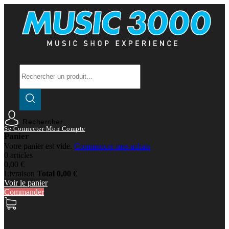
Rechercher
Se Connecter
Mon Compte
Panier
Votre panier est vide.
Commencer mes achats
0 articles
0,00 €
Livraison
Total
0,00 €
Voir le panier
Commander