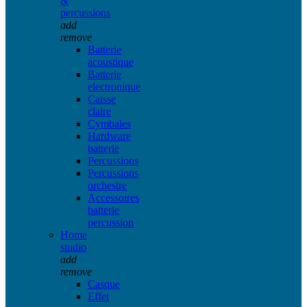
&
percussions
add
remove
Batterie
acoustique
Batterie
electronique
Caisse
claire
Cymbales
Hardware
batterie
Percussions
Percussions
orchestre
Accessoires
batterie
percussion
Home
studio
add
remove
Casque
Effet