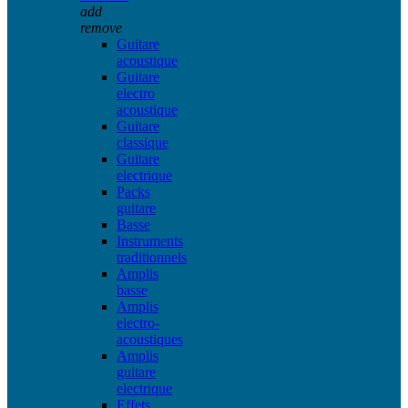
add
remove
Guitare
acoustique
Guitare
electro
acoustique
Guitare
classique
Guitare
electrique
Packs
guitare
Basse
Instruments
traditionnels
Amplis
basse
Amplis
electro-
acoustiques
Amplis
guitare
electrique
Effets