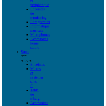
et
peripherique
Enceintes
de
monitoring
Enregistreurs
Informatique
musicale
Microphones
Accessoires
home
studio
Sono
add
remove
Enceintes
Micros
et
systemes
sans
fil
Table
de
mixage
Accessoires