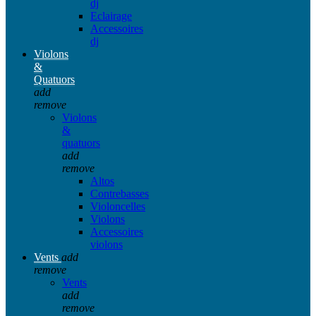
dj
Eclairage
Accessoires
dj
Violons
&
Quatuors
add
remove
Violons
&
quatuors
add
remove
Altos
Contrebasses
Violoncelles
Violons
Accessoires
violons
Vents
add
remove
Vents
add
remove