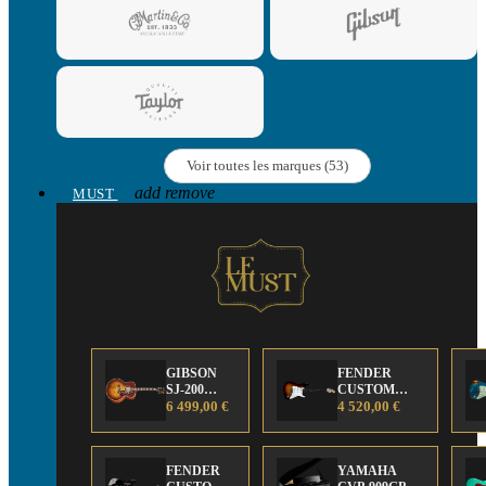
Voir toutes les marques (53)
add
remove
MUST
GIBSON
FENDER
SJ-200
CUSTOM
Anniversary
6 499,00 €
SHOP Strat 63'
4 520,00 €
Limited
NOS Sunburst
Edition
FENDER
YAMAHA