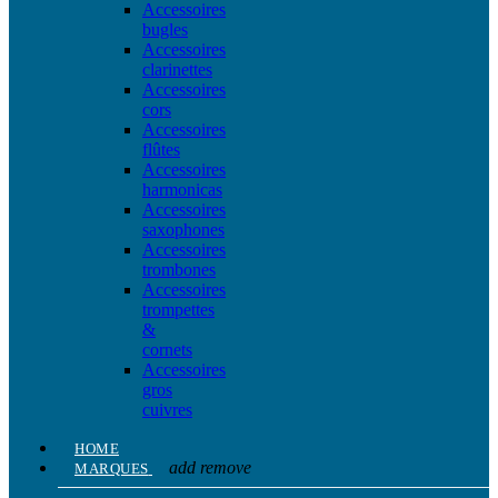
Accessoires
bugles
Accessoires
clarinettes
Accessoires
cors
Accessoires
flûtes
Accessoires
harmonicas
Accessoires
saxophones
Accessoires
trombones
Accessoires
trompettes
&
cornets
Accessoires
gros
cuivres
HOME
add
remove
MARQUES