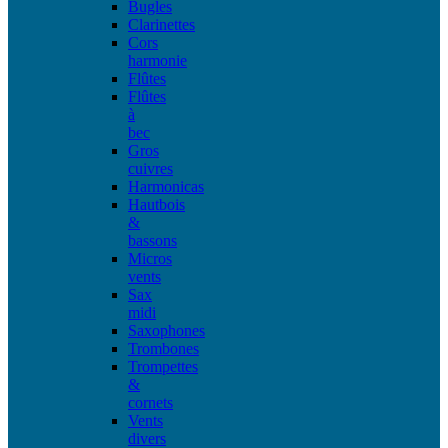
Bugles
Clarinettes
Cors
harmonie
Flûtes
Flûtes
à
bec
Gros
cuivres
Harmonicas
Hautbois
&
bassons
Micros
vents
Sax
midi
Saxophones
Trombones
Trompettes
&
cornets
Vents
divers