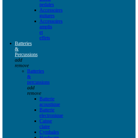
pedales
Accessoires
guitares
Accessoires
amplis
et
effets
Batteries
&
Percussions
add
remove
Batteries
&
percussions
add
remove
Batterie
acoustique
Batterie
electronique
Caisse
claire
Cymbales
Hardware