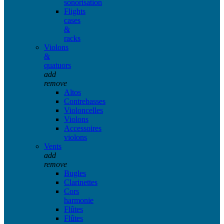
sonorisation
Flights
cases
&
racks
Violons
&
quatuors
add
remove
Altos
Contrebasses
Violoncelles
Violons
Accessoires
violons
Vents
add
remove
Bugles
Clarinettes
Cors
harmonie
Flûtes
Flûtes