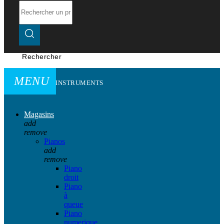
Rechercher
MENU
INSTRUMENTS
Magasins
add
remove
Pianos
add
remove
Piano
droit
Piano
à
queue
Piano
numerique