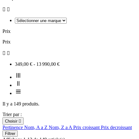


Prix
Prix


349,00 € - 13 990,00 €
Il y a 149 produits.
Trier par :
Choisir

Pertinence
Nom, A a Z
Nom, Z a A
Prix croissant
Prix decroissant
Filtrer