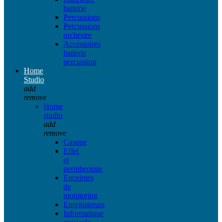
batterie
Percussions
Percussions
orchestre
Accessoires
batterie
percussion
Home
Studio
add
remove
Home
studio
add
remove
Casque
Effet
et
peripherique
Enceintes
de
monitoring
Enregistreurs
Informatique