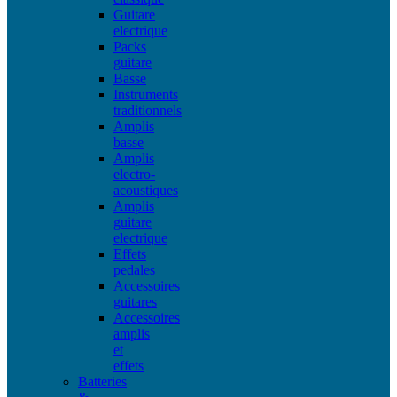
Guitare
electrique
Packs
guitare
Basse
Instruments
traditionnels
Amplis
basse
Amplis
electro-
acoustiques
Amplis
guitare
electrique
Effets
pedales
Accessoires
guitares
Accessoires
amplis
et
effets
Batteries