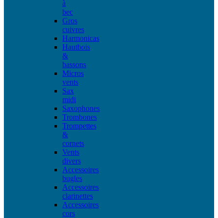
à
bec
Gros
cuivres
Harmonicas
Hautbois
&
bassons
Micros
vents
Sax
midi
Saxophones
Trombones
Trompettes
&
cornets
Vents
divers
Accessoires
bugles
Accessoires
clarinettes
Accessoires
cors