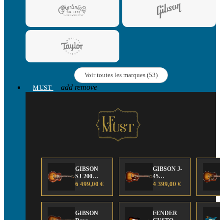
Voir toutes les marques (53)
add
remove
MUST
GIBSON
GIBSON J-
SJ-200
45
Anniversary
6 499,00 €
Anniversary
4 399,00 €
Limited
Limited
Edition
Edition
GIBSON
FENDER