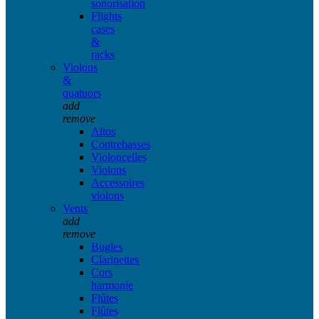
sonorisation
Flights
cases
&
racks
Violons
&
quatuors
add
remove
Altos
Contrebasses
Violoncelles
Violons
Accessoires
violons
Vents
add
remove
Bugles
Clarinettes
Cors
harmonie
Flûtes
Flûtes