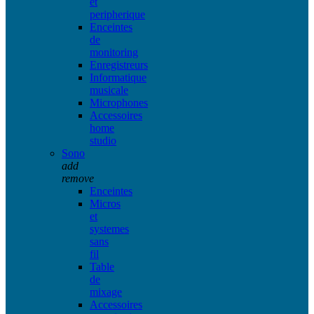
et
peripherique
Enceintes
de
monitoring
Enregistreurs
Informatique
musicale
Microphones
Accessoires
home
studio
Sono
add
remove
Enceintes
Micros
et
systemes
sans
fil
Table
de
mixage
Accessoires