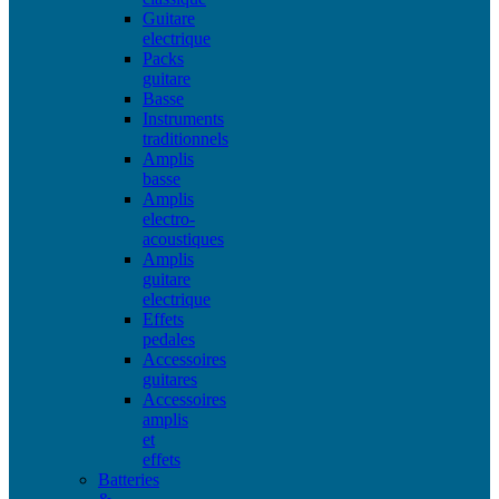
Guitare
electrique
Packs
guitare
Basse
Instruments
traditionnels
Amplis
basse
Amplis
electro-
acoustiques
Amplis
guitare
electrique
Effets
pedales
Accessoires
guitares
Accessoires
amplis
et
effets
Batteries