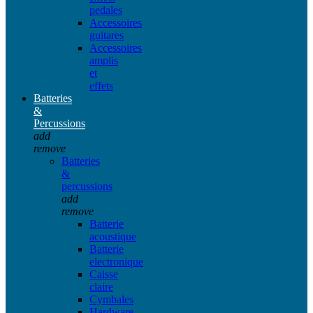
pedales
Accessoires
guitares
Accessoires
amplis
et
effets
Batteries
&
Percussions
add
remove
Batteries
&
percussions
add
remove
Batterie
acoustique
Batterie
electronique
Caisse
claire
Cymbales
Hardware