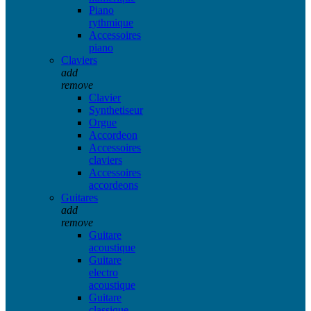
Piano
rythmique
Accessoires
piano
Claviers
add
remove
Clavier
Synthetiseur
Orgue
Accordeon
Accessoires
claviers
Accessoires
accordeons
Guitares
add
remove
Guitare
acoustique
Guitare
electro
acoustique
Guitare
classique