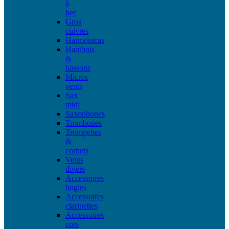
à
bec
Gros
cuivres
Harmonicas
Hautbois
&
bassons
Micros
vents
Sax
midi
Saxophones
Trombones
Trompettes
&
cornets
Vents
divers
Accessoires
bugles
Accessoires
clarinettes
Accessoires
cors