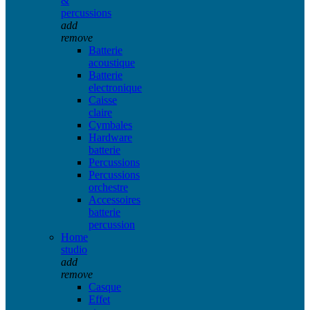
&
percussions
add
remove
Batterie
acoustique
Batterie
electronique
Caisse
claire
Cymbales
Hardware
batterie
Percussions
Percussions
orchestre
Accessoires
batterie
percussion
Home
studio
add
remove
Casque
Effet