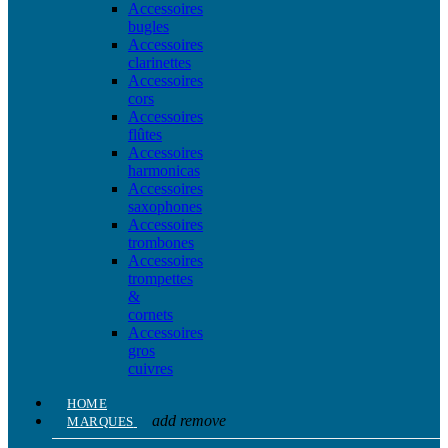
Accessoires
bugles
Accessoires
clarinettes
Accessoires
cors
Accessoires
flûtes
Accessoires
harmonicas
Accessoires
saxophones
Accessoires
trombones
Accessoires
trompettes
&
cornets
Accessoires
gros
cuivres
HOME
add
remove
MARQUES