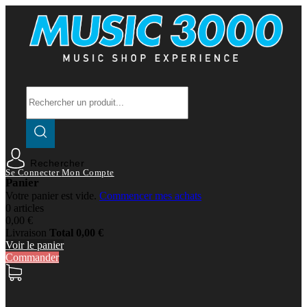
Rechercher
Se Connecter
Mon Compte
Panier
Votre panier est vide.
Commencer mes achats
0 articles
0,00 €
Livraison
Total
0,00 €
Voir le panier
Commander