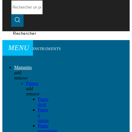
Rechercher
MENU
INSTRUMENTS
Magasins
add
remove
Pianos
add
remove
Piano
droit
Piano
à
queue
Piano
numerique