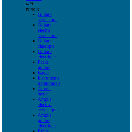
add
remove
Guitare
acoustique
Guitare
electro
acoustique
Guitare
classique
Guitare
electrique
Packs
guitare
Basse
Instruments
traditionnels
Amplis
basse
Amplis
electro-
acoustiques
Amplis
guitare
electrique
Effets