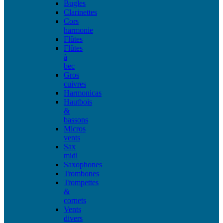
Bugles
Clarinettes
Cors
harmonie
Flûtes
Flûtes
à
bec
Gros
cuivres
Harmonicas
Hautbois
&
bassons
Micros
vents
Sax
midi
Saxophones
Trombones
Trompettes
&
cornets
Vents
divers