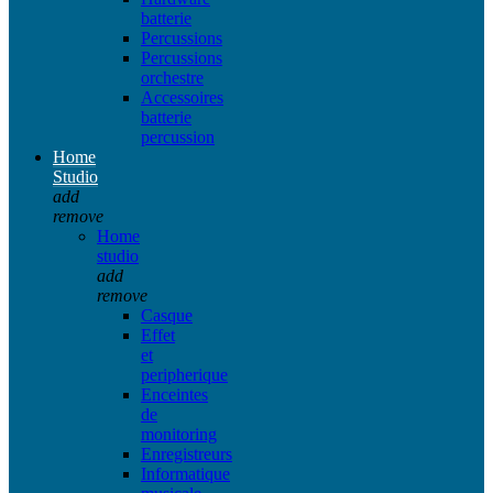
batterie
Percussions
Percussions
orchestre
Accessoires
batterie
percussion
Home
Studio
add
remove
Home
studio
add
remove
Casque
Effet
et
peripherique
Enceintes
de
monitoring
Enregistreurs
Informatique