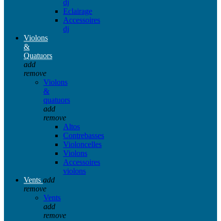
dj
Eclairage
Accessoires
dj
Violons
&
Quatuors
add
remove
Violons
&
quatuors
add
remove
Altos
Contrebasses
Violoncelles
Violons
Accessoires
violons
Vents
add
remove
Vents
add
remove