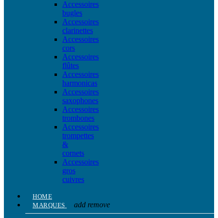
Accessoires
bugles
Accessoires
clarinettes
Accessoires
cors
Accessoires
flûtes
Accessoires
harmonicas
Accessoires
saxophones
Accessoires
trombones
Accessoires
trompettes
&
cornets
Accessoires
gros
cuivres
HOME
add
remove
MARQUES