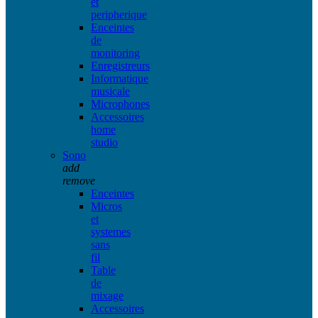
et
peripherique
Enceintes
de
monitoring
Enregistreurs
Informatique
musicale
Microphones
Accessoires
home
studio
Sono
add
remove
Enceintes
Micros
et
systemes
sans
fil
Table
de
mixage
Accessoires