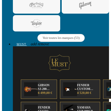
Voir toutes les marques (53)
add
remove
MUST
GIBSON
FENDER
SJ-200
CUSTOM
Anniversary
6 499,00 €
SHOP Strat 63'
4 520,00 €
Limited
NOS Sunburst
Edition
FENDER
YAMAHA