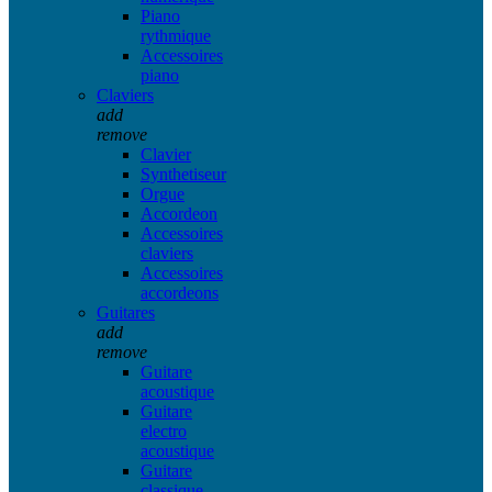
Piano
rythmique
Accessoires
piano
Claviers
add
remove
Clavier
Synthetiseur
Orgue
Accordeon
Accessoires
claviers
Accessoires
accordeons
Guitares
add
remove
Guitare
acoustique
Guitare
electro
acoustique
Guitare
classique