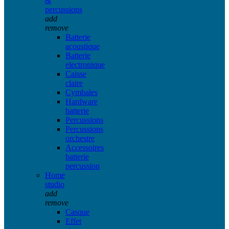
&
percussions
add
remove
Batterie
acoustique
Batterie
electronique
Caisse
claire
Cymbales
Hardware
batterie
Percussions
Percussions
orchestre
Accessoires
batterie
percussion
Home
studio
add
remove
Casque
Effet