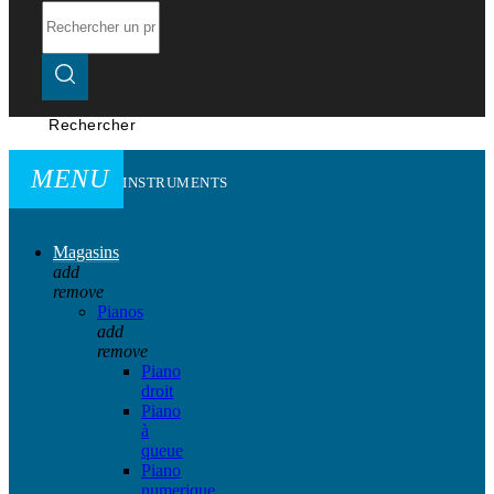
Rechercher
MENU
INSTRUMENTS
Magasins
add
remove
Pianos
add
remove
Piano
droit
Piano
à
queue
Piano
numerique