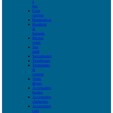
à
bec
Gros
cuivres
Harmonicas
Hautbois
&
bassons
Micros
vents
Sax
midi
Saxophones
Trombones
Trompettes
&
cornets
Vents
divers
Accessoires
bugles
Accessoires
clarinettes
Accessoires
cors