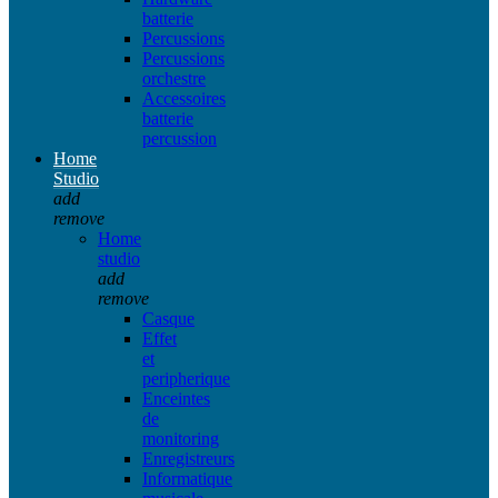
batterie
Percussions
Percussions
orchestre
Accessoires
batterie
percussion
Home
Studio
add
remove
Home
studio
add
remove
Casque
Effet
et
peripherique
Enceintes
de
monitoring
Enregistreurs
Informatique