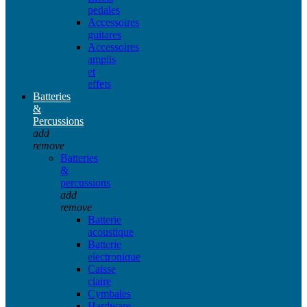
pedales
Accessoires
guitares
Accessoires
amplis
et
effets
Batteries
&
Percussions
add
remove
Batteries
&
percussions
add
remove
Batterie
acoustique
Batterie
electronique
Caisse
claire
Cymbales
Hardware