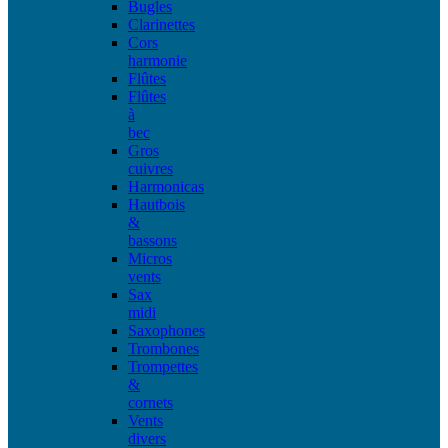
Bugles
Clarinettes
Cors
harmonie
Flûtes
Flûtes
à
bec
Gros
cuivres
Harmonicas
Hautbois
&
bassons
Micros
vents
Sax
midi
Saxophones
Trombones
Trompettes
&
cornets
Vents
divers