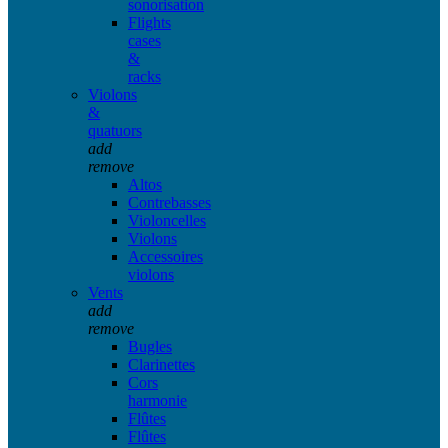
sonorisation
Flights
cases
&
racks
Violons
&
quatuors
add
remove
Altos
Contrebasses
Violoncelles
Violons
Accessoires
violons
Vents
add
remove
Bugles
Clarinettes
Cors
harmonie
Flûtes
Flûtes