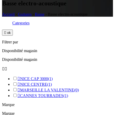
Basse electro-acoustique
Accueil
›
Guitares
›
Basse
›
Basse electro-acoustique
Categories

ok
Filtrer par
Disponibilité magasin
Disponibilité magasin



NICE CAP 3000
(1)

NICE CENTRE
(1)

MARSEILLE LA VALENTINE
(0)

CANNES TOURRADES
(1)
Marque
Marque