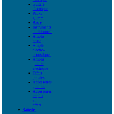
Guitare
electrique
Packs
guitare
Basse
Instruments
traditionnels
Amplis
basse
Amplis
electro-
acoustiques
Amplis
guitare
electrique
Effets
pedales
Accessoires
guitares
Accessoires
amplis
et
effets
Batteries