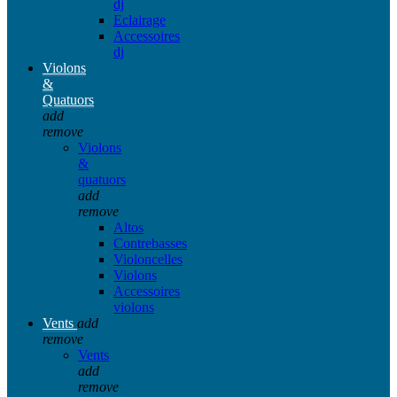
dj
Eclairage
Accessoires
dj
Violons
&
Quatuors
add
remove
Violons
&
quatuors
add
remove
Altos
Contrebasses
Violoncelles
Violons
Accessoires
violons
Vents
add
remove
Vents
add
remove