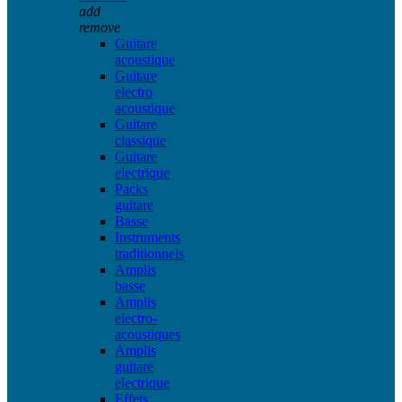
add
remove
Guitare
acoustique
Guitare
electro
acoustique
Guitare
classique
Guitare
electrique
Packs
guitare
Basse
Instruments
traditionnels
Amplis
basse
Amplis
electro-
acoustiques
Amplis
guitare
electrique
Effets