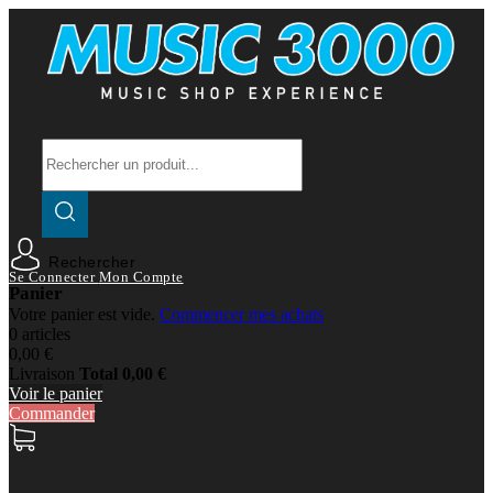
Rechercher
Se Connecter
Mon Compte
Panier
Votre panier est vide.
Commencer mes achats
0 articles
0,00 €
Livraison
Total
0,00 €
Voir le panier
Commander