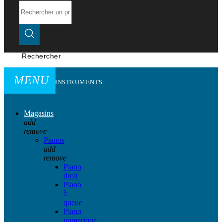
Rechercher
MENU
INSTRUMENTS
Magasins
add
remove
Pianos
add
remove
Piano
droit
Piano
à
queue
Piano
numerique