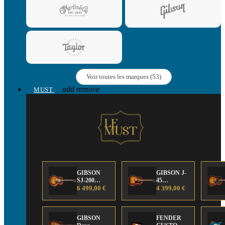
Voir toutes les marques (53)
add
remove
MUST
GIBSON
GIBSON J-
SJ-200
45
Anniversary
6 499,00 €
Anniversary
4 399,00 €
Limited
Limited
Edition
Edition
GIBSON
FENDER