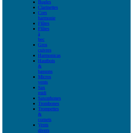
Bugles
Clarinettes
Cors
harmonie
Flûtes
Flûtes
à
bec
Gros
cuivres
Harmonicas
Hautbois
&
bassons
Micros
vents
Sax
midi
Saxophones
Trombones
Trompettes
&
cornets
Vents
divers