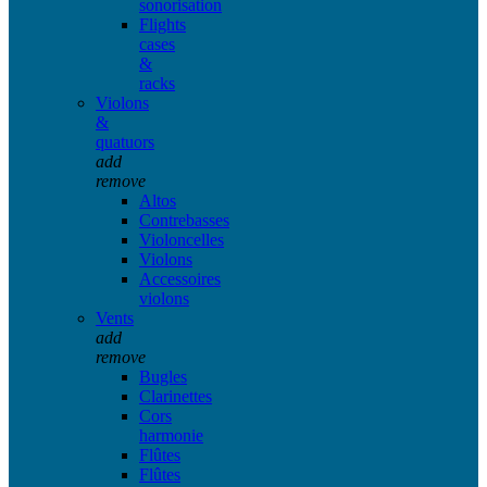
sonorisation
Flights
cases
&
racks
Violons
&
quatuors
add
remove
Altos
Contrebasses
Violoncelles
Violons
Accessoires
violons
Vents
add
remove
Bugles
Clarinettes
Cors
harmonie
Flûtes
Flûtes