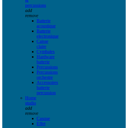
&
percussions
add
remove
Batterie
acoustique
Batterie
electronique
Caisse
claire
Cymbales
Hardware
batterie
Percussions
Percussions
orchestre
Accessoires
batterie
percussion
Home
studio
add
remove
Casque
Effet