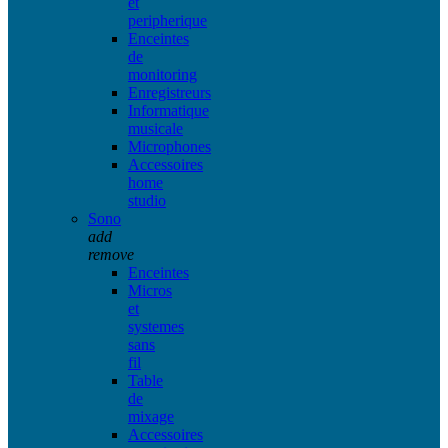
et
peripherique
Enceintes
de
monitoring
Enregistreurs
Informatique
musicale
Microphones
Accessoires
home
studio
Sono
add
remove
Enceintes
Micros
et
systemes
sans
fil
Table
de
mixage
Accessoires