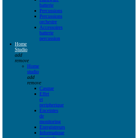
batterie
Percussions
Percussions
orchestre
Accessoires
batterie
percussion
Home
Studio
add
remove
Home
studio
add
remove
Casque
Effet
et
peripherique
Enceintes
de
monitoring
Enregistreurs
Informatique