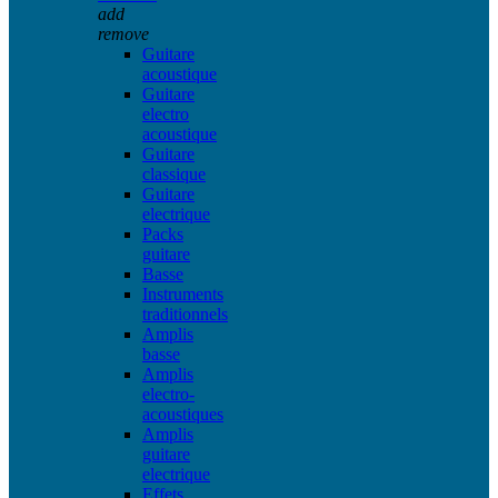
add
remove
Guitare
acoustique
Guitare
electro
acoustique
Guitare
classique
Guitare
electrique
Packs
guitare
Basse
Instruments
traditionnels
Amplis
basse
Amplis
electro-
acoustiques
Amplis
guitare
electrique
Effets