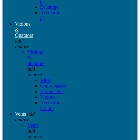
dj
Eclairage
Accessoires
dj
Violons
&
Quatuors
add
remove
Violons
&
quatuors
add
remove
Altos
Contrebasses
Violoncelles
Violons
Accessoires
violons
Vents
add
remove
Vents
add
remove