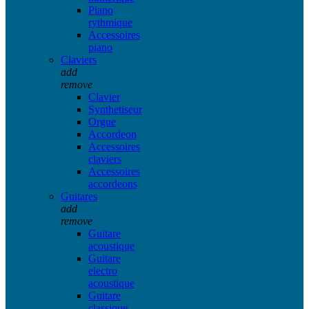
Piano
rythmique
Accessoires
piano
Claviers
add
remove
Clavier
Synthetiseur
Orgue
Accordeon
Accessoires
claviers
Accessoires
accordeons
Guitares
add
remove
Guitare
acoustique
Guitare
electro
acoustique
Guitare
classique