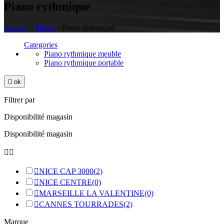
Piano rythmique
Accueil
›
Pianos
›
Piano rythmique
Categories
Piano rythmique meuble
Piano rythmique portable

ok
Filtrer par
Disponibilité magasin
Disponibilité magasin



NICE CAP 3000
(2)

NICE CENTRE
(0)

MARSEILLE LA VALENTINE
(0)

CANNES TOURRADES
(2)
Marque