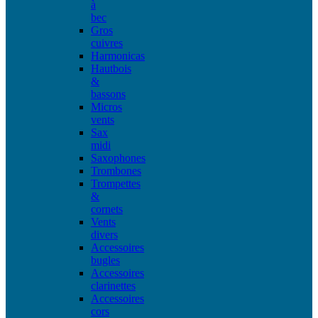
à
bec
Gros
cuivres
Harmonicas
Hautbois
&
bassons
Micros
vents
Sax
midi
Saxophones
Trombones
Trompettes
&
cornets
Vents
divers
Accessoires
bugles
Accessoires
clarinettes
Accessoires
cors