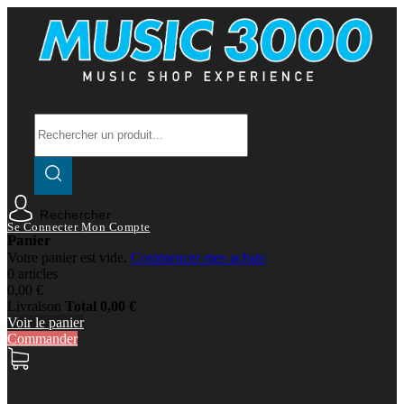
Rechercher
Se Connecter
Mon Compte
Panier
Votre panier est vide.
Commencer mes achats
0 articles
0,00 €
Livraison
Total
0,00 €
Voir le panier
Commander