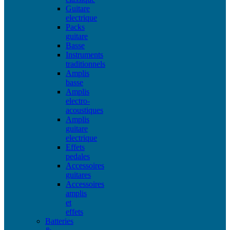
Guitare
electrique
Packs
guitare
Basse
Instruments
traditionnels
Amplis
basse
Amplis
electro-
acoustiques
Amplis
guitare
electrique
Effets
pedales
Accessoires
guitares
Accessoires
amplis
et
effets
Batteries