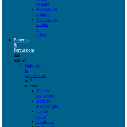
pedales
Accessoires
guitares
Accessoires
amplis
et
effets
Batteries
&
Percussions
add
remove
Batteries
&
percussions
add
remove
Batterie
acoustique
Batterie
electronique
Caisse
claire
Cymbales
Hardware