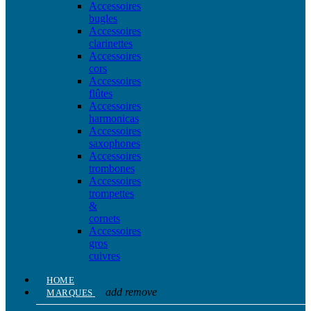
Accessoires
bugles
Accessoires
clarinettes
Accessoires
cors
Accessoires
flûtes
Accessoires
harmonicas
Accessoires
saxophones
Accessoires
trombones
Accessoires
trompettes
&
cornets
Accessoires
gros
cuivres
HOME
add
remove
MARQUES