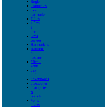
Bugles
Clarinettes
Cors
harmonie
Flûtes
Flûtes
à
bec
Gros
cuivres
Harmonicas
Hautbois
&
bassons
Micros
vents
Sax
midi
Saxophones
Trombones
Trompettes
&
cornets
Vents
divers