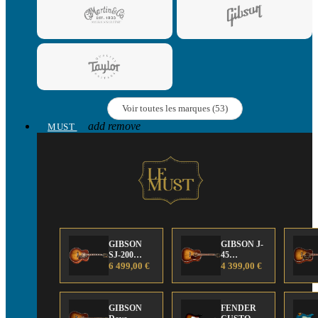
Voir toutes les marques (53)
add
remove
MUST
GIBSON
GIBSON J-
SJ-200
45
Anniversary
6 499,00 €
Anniversary
4 399,00 €
Limited
Limited
Edition
Edition
GIBSON
FENDER