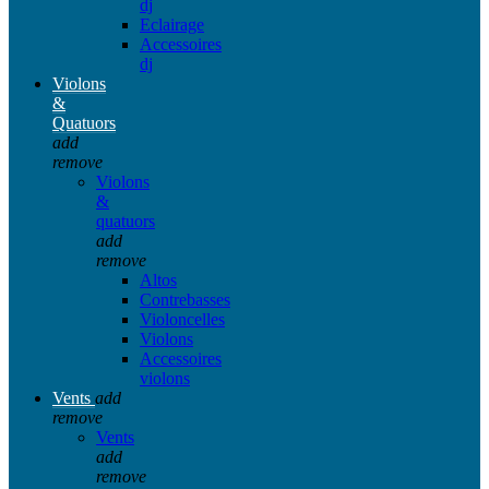
dj
Eclairage
Accessoires
dj
Violons
&
Quatuors
add
remove
Violons
&
quatuors
add
remove
Altos
Contrebasses
Violoncelles
Violons
Accessoires
violons
Vents
add
remove
Vents
add
remove