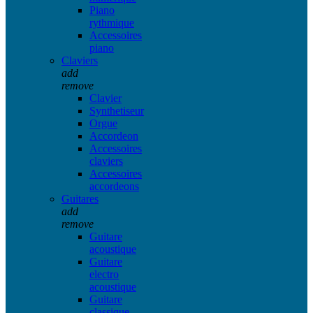
Piano
rythmique
Accessoires
piano
Claviers
add
remove
Clavier
Synthetiseur
Orgue
Accordeon
Accessoires
claviers
Accessoires
accordeons
Guitares
add
remove
Guitare
acoustique
Guitare
electro
acoustique
Guitare
classique