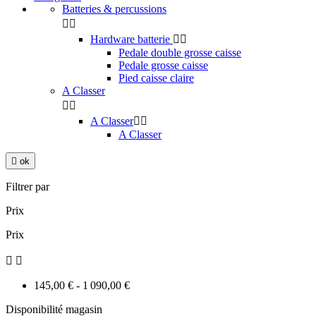
Batteries & percussions


Hardware batterie


Pedale double grosse caisse
Pedale grosse caisse
Pied caisse claire
A Classer


A Classer


A Classer

ok
Filtrer par
Prix
Prix


145,00 € - 1 090,00 €
Disponibilité magasin