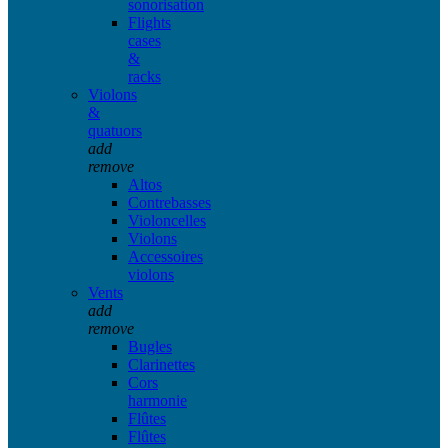
sonorisation
Flights
cases
&
racks
Violons
&
quatuors
add
remove
Altos
Contrebasses
Violoncelles
Violons
Accessoires
violons
Vents
add
remove
Bugles
Clarinettes
Cors
harmonie
Flûtes
Flûtes