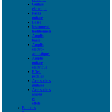
Guitare
electrique
Packs
guitare
Basse
Instruments
traditionnels
Amplis
basse
Amplis
electro-
acoustiques
Amplis
guitare
electrique
Effets
pedales
Accessoires
guitares
Accessoires
amplis
et
effets
Batteries