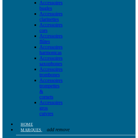
Accessoires
bugles
Accessoires
clarinettes
Accessoires
cors
Accessoires
flûtes
Accessoires
harmonicas
Accessoires
saxophones
Accessoires
trombones
Accessoires
trompettes
&
cornets
Accessoires
gros
cuivres
HOME
add
remove
MARQUES