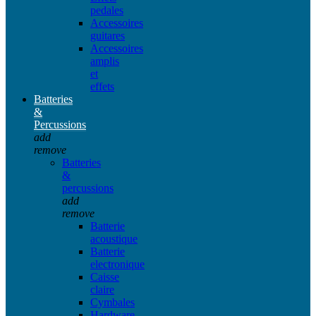
pedales
Accessoires
guitares
Accessoires
amplis
et
effets
Batteries
&
Percussions
add
remove
Batteries
&
percussions
add
remove
Batterie
acoustique
Batterie
electronique
Caisse
claire
Cymbales
Hardware