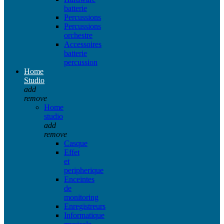
batterie
Percussions
Percussions
orchestre
Accessoires
batterie
percussion
Home
Studio
add
remove
Home
studio
add
remove
Casque
Effet
et
peripherique
Enceintes
de
monitoring
Enregistreurs
Informatique