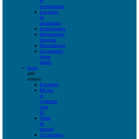
et
peripherique
Enceintes
de
monitoring
Enregistreurs
Informatique
musicale
Microphones
Accessoires
home
studio
Sono
add
remove
Enceintes
Micros
et
systemes
sans
fil
Table
de
mixage
Accessoires