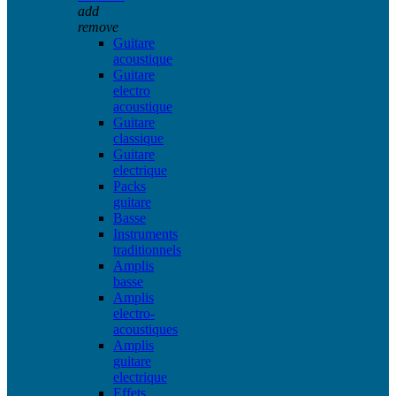
add
remove
Guitare
acoustique
Guitare
electro
acoustique
Guitare
classique
Guitare
electrique
Packs
guitare
Basse
Instruments
traditionnels
Amplis
basse
Amplis
electro-
acoustiques
Amplis
guitare
electrique
Effets