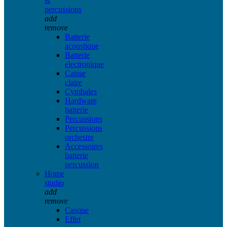
&
percussions
add
remove
Batterie
acoustique
Batterie
electronique
Caisse
claire
Cymbales
Hardware
batterie
Percussions
Percussions
orchestre
Accessoires
batterie
percussion
Home
studio
add
remove
Casque
Effet