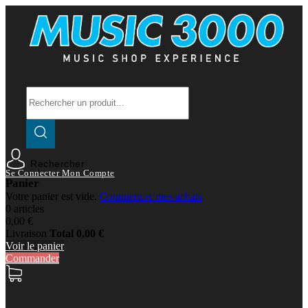
Rechercher
Se Connecter
Mon Compte
Panier
Votre panier est vide.
Commencer mes achats
0 articles
0,00 €
Livraison
Total
0,00 €
Voir le panier
Commander