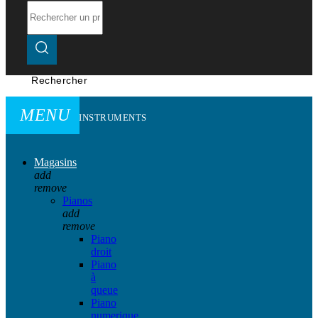
Rechercher
MENU
INSTRUMENTS
Magasins
add
remove
Pianos
add
remove
Piano
droit
Piano
à
queue
Piano
numerique