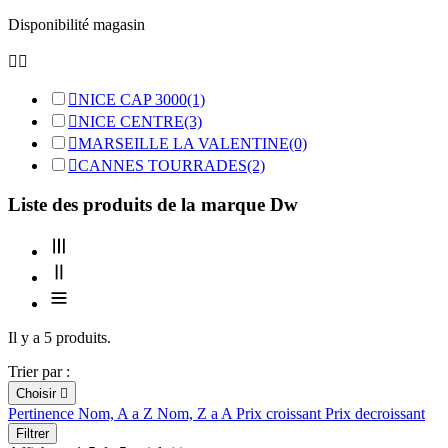
Disponibilité magasin



NICE CAP 3000
(1)

NICE CENTRE
(3)

MARSEILLE LA VALENTINE
(0)

CANNES TOURRADES
(2)
Liste des produits de la marque Dw
Il y a 5 produits.
Trier par :
Choisir

Pertinence
Nom, A a Z
Nom, Z a A
Prix croissant
Prix decroissant
Filtrer