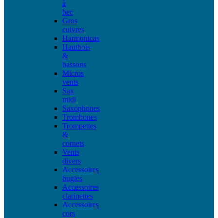
à
bec
Gros
cuivres
Harmonicas
Hautbois
&
bassons
Micros
vents
Sax
midi
Saxophones
Trombones
Trompettes
&
cornets
Vents
divers
Accessoires
bugles
Accessoires
clarinettes
Accessoires
cors