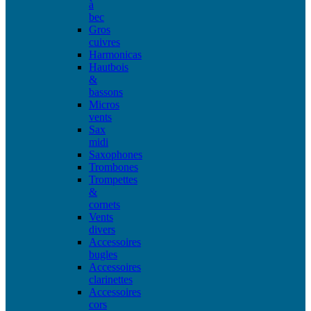
à
bec
Gros
cuivres
Harmonicas
Hautbois
&
bassons
Micros
vents
Sax
midi
Saxophones
Trombones
Trompettes
&
cornets
Vents
divers
Accessoires
bugles
Accessoires
clarinettes
Accessoires
cors