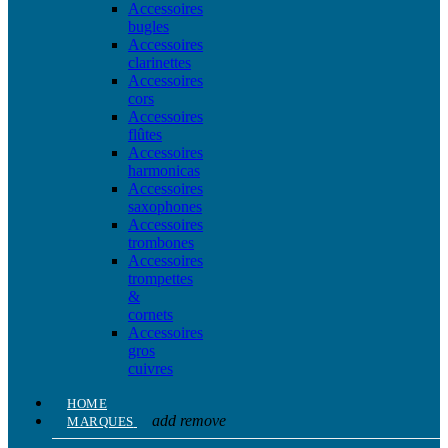
Accessoires
bugles
Accessoires
clarinettes
Accessoires
cors
Accessoires
flûtes
Accessoires
harmonicas
Accessoires
saxophones
Accessoires
trombones
Accessoires
trompettes
&
cornets
Accessoires
gros
cuivres
HOME
add
remove
MARQUES