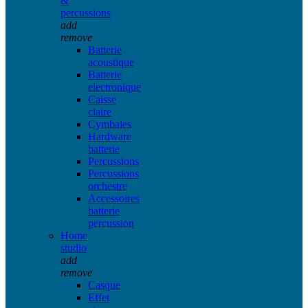
&
percussions
add
remove
Batterie
acoustique
Batterie
electronique
Caisse
claire
Cymbales
Hardware
batterie
Percussions
Percussions
orchestre
Accessoires
batterie
percussion
Home
studio
add
remove
Casque
Effet