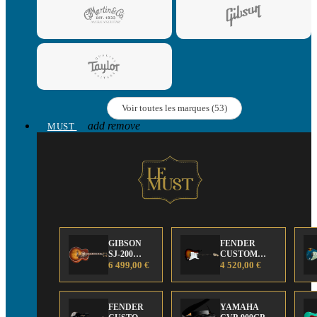
Voir toutes les marques (53)
add
remove
MUST
GIBSON
FENDER
SJ-200
CUSTOM
Anniversary
6 499,00 €
SHOP Strat 63'
4 520,00 €
Limited
NOS Sunburst
Edition
FENDER
YAMAHA