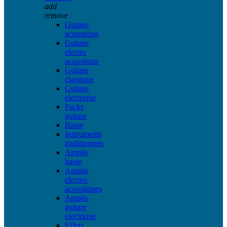
add
remove
Guitare
acoustique
Guitare
electro
acoustique
Guitare
classique
Guitare
electrique
Packs
guitare
Basse
Instruments
traditionnels
Amplis
basse
Amplis
electro-
acoustiques
Amplis
guitare
electrique
Effets