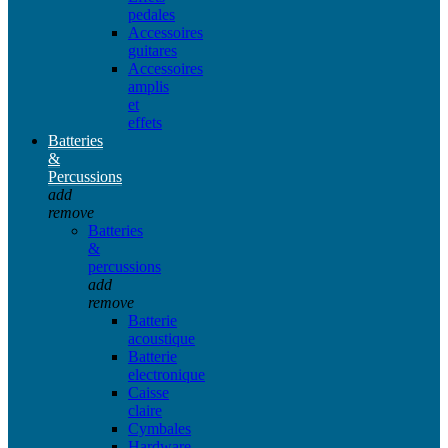
pedales
Accessoires
guitares
Accessoires
amplis
et
effets
Batteries
&
Percussions
add
remove
Batteries
&
percussions
add
remove
Batterie
acoustique
Batterie
electronique
Caisse
claire
Cymbales
Hardware