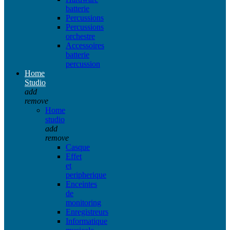
batterie
Percussions
Percussions
orchestre
Accessoires
batterie
percussion
Home
Studio
add
remove
Home
studio
add
remove
Casque
Effet
et
peripherique
Enceintes
de
monitoring
Enregistreurs
Informatique