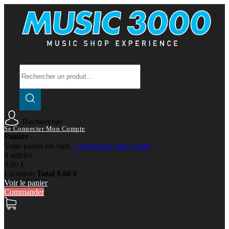
Rechercher
Se Connecter
Mon Compte
Panier
Votre panier est vide.
Commencer mes achats
0 articles
0,00 €
Livraison
Total
0,00 €
Voir le panier
Commander