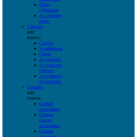
Piano
rythmique
Accessoires
piano
Claviers
add
remove
Clavier
Synthetiseur
Orgue
Accordeon
Accessoires
claviers
Accessoires
accordeons
Guitares
add
remove
Guitare
acoustique
Guitare
electro
acoustique
Guitare
classique