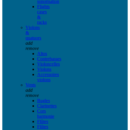
sonorisation
Flights
cases
&
racks
Violons
&
quatuors
add
remove
Altos
Contrebasses
Violoncelles
Violons
Accessoires
violons
Vents
add
remove
Bugles
Clarinettes
Cors
harmonie
Flûtes
Flûtes