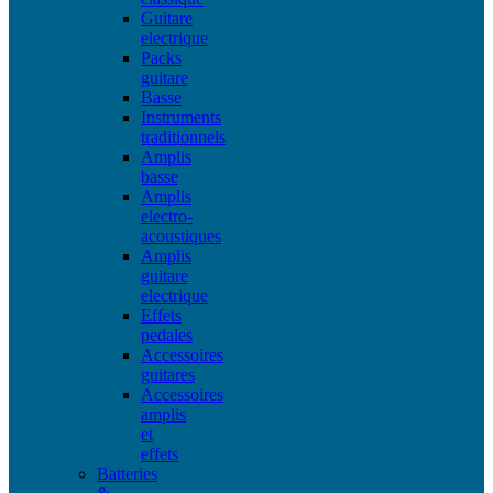
Guitare
electrique
Packs
guitare
Basse
Instruments
traditionnels
Amplis
basse
Amplis
electro-
acoustiques
Amplis
guitare
electrique
Effets
pedales
Accessoires
guitares
Accessoires
amplis
et
effets
Batteries