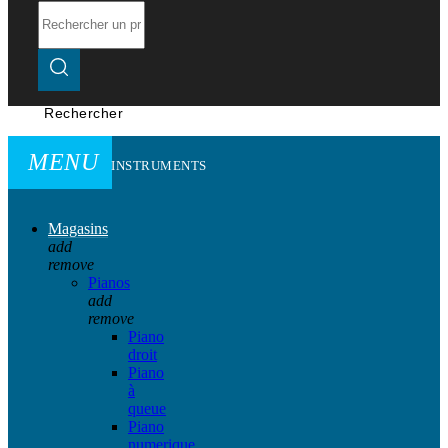
Rechercher
MENU
INSTRUMENTS
Magasins
add
remove
Pianos
add
remove
Piano
droit
Piano
à
queue
Piano
numerique