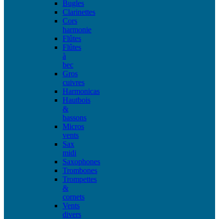
Bugles
Clarinettes
Cors
harmonie
Flûtes
Flûtes
à
bec
Gros
cuivres
Harmonicas
Hautbois
&
bassons
Micros
vents
Sax
midi
Saxophones
Trombones
Trompettes
&
cornets
Vents
divers