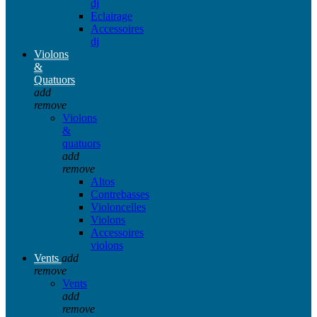
dj
Eclairage
Accessoires
dj
Violons
&
Quatuors
add
remove
Violons
&
quatuors
add
remove
Altos
Contrebasses
Violoncelles
Violons
Accessoires
violons
Vents
add
remove
Vents
add
remove