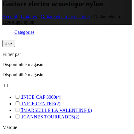
Guitare electro acoustique nylon
Accueil
›
Guitares
›
Guitare electro acoustique
›
Guitare electro
acoustique nylon
Categories

ok
Filtrer par
Disponibilité magasin
Disponibilité magasin



NICE CAP 3000
(4)

NICE CENTRE
(2)

MARSEILLE LA VALENTINE
(0)

CANNES TOURRADES
(2)
Marque