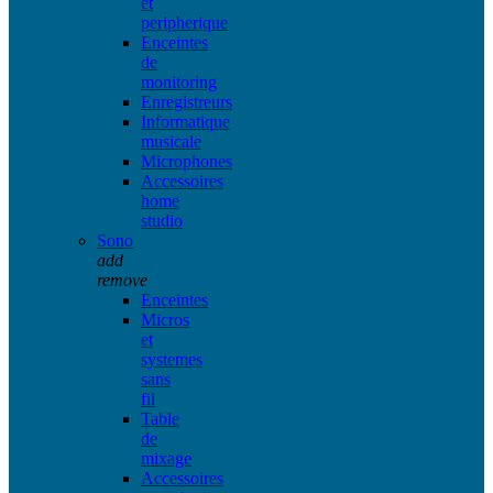
et
peripherique
Enceintes
de
monitoring
Enregistreurs
Informatique
musicale
Microphones
Accessoires
home
studio
Sono
add
remove
Enceintes
Micros
et
systemes
sans
fil
Table
de
mixage
Accessoires