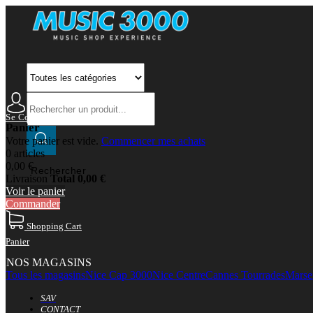
Se Connecter
Mon Compte
Panier
Votre panier est vide.
Commencer mes achats
0 articles
0,00 €
Rechercher
Livraison
Total
0,00 €
Voir le panier
Commander
Shopping Cart
Panier
NOS MAGASINS
Tous les magasins
Nice Cap 3000
Nice Centre
Cannes Tourrades
Marsei
SAV
CONTACT