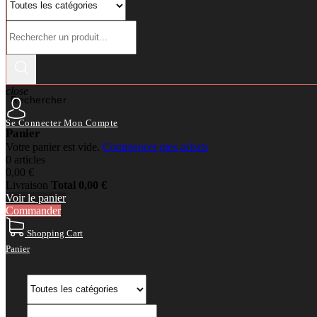
close
Rechercher
Se Connecter
Mon Compte
Panier
Votre panier est vide.
Commencer mes achats
0 articles
0,00 €
Livraison
Total
0,00 €
Voir le panier
Commander
Shopping Cart
Panier