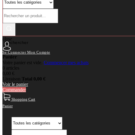
close
Rechercher
Se Connecter
Mon Compte
Panier
Votre panier est vide.
Commencer mes achats
0 articles
0,00 €
Livraison
Total
0,00 €
Voir le panier
Commander
Shopping Cart
Panier