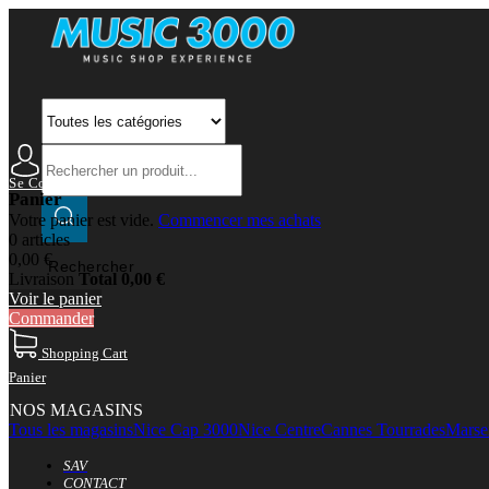
Se Connecter
Mon Compte
Panier
Votre panier est vide.
Commencer mes achats
0 articles
0,00 €
Rechercher
Livraison
Total
0,00 €
Voir le panier
Commander
Shopping Cart
Panier
NOS MAGASINS
Tous les magasins
Nice Cap 3000
Nice Centre
Cannes Tourrades
Marsei
SAV
CONTACT