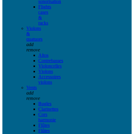
sonorisation
Flights
cases
&
racks
Violons
&
quatuors
add
remove
Altos
Contrebasses
Violoncelles
Violons
Accessoires
violons
Vents
add
remove
Bugles
Clarinettes
Cors
harmonie
Flûtes
Flûtes