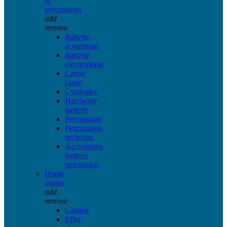
&
percussions
add
remove
Batterie
acoustique
Batterie
electronique
Caisse
claire
Cymbales
Hardware
batterie
Percussions
Percussions
orchestre
Accessoires
batterie
percussion
Home
studio
add
remove
Casque
Effet