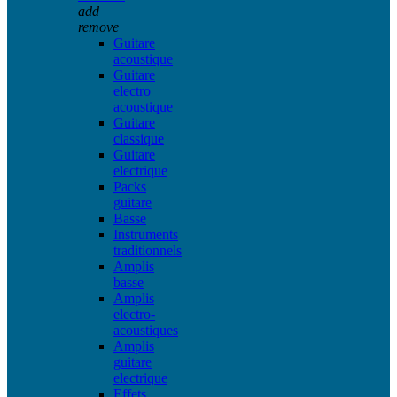
add
remove
Guitare
acoustique
Guitare
electro
acoustique
Guitare
classique
Guitare
electrique
Packs
guitare
Basse
Instruments
traditionnels
Amplis
basse
Amplis
electro-
acoustiques
Amplis
guitare
electrique
Effets