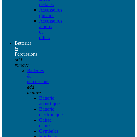
pedales
Accessoires
guitares
Accessoires
amplis
et
effets
Batteries
&
Percussions
add
remove
Batteries
&
percussions
add
remove
Batterie
acoustique
Batterie
electronique
Caisse
claire
Cymbales
Hardware