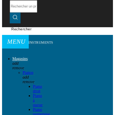
Rechercher
MENU
INSTRUMENTS
Magasins
add
remove
Pianos
add
remove
Piano
droit
Piano
à
queue
Piano
numerique