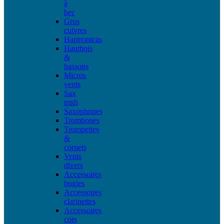
à
bec
Gros
cuivres
Harmonicas
Hautbois
&
bassons
Micros
vents
Sax
midi
Saxophones
Trombones
Trompettes
&
cornets
Vents
divers
Accessoires
bugles
Accessoires
clarinettes
Accessoires
cors