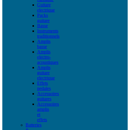
Guitare
electrique
Packs
guitare
Basse
Instruments
traditionnels
Amplis
basse
Amplis
electro-
acoustiques
Amplis
guitare
electrique
Effets
pedales
Accessoires
guitares
Accessoires
amplis
et
effets
Batteries