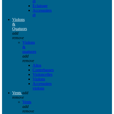
dj
Eclairage
Accessoires
dj
Violons
&
Quatuors
add
remove
Violons
&
quatuors
add
remove
Altos
Contrebasses
Violoncelles
Violons
Accessoires
violons
Vents
add
remove
Vents
add
remove