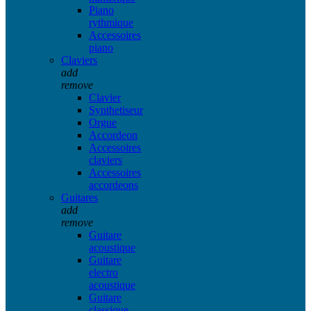
Piano
rythmique
Accessoires
piano
Claviers
add
remove
Clavier
Synthetiseur
Orgue
Accordeon
Accessoires
claviers
Accessoires
accordeons
Guitares
add
remove
Guitare
acoustique
Guitare
electro
acoustique
Guitare
classique