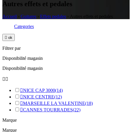
Autres effets et pedales
Accueil
›
Guitares
›
Effets pedales
›
Autres effets et pedales
Categories

ok
Filtrer par
Disponibilité magasin
Disponibilité magasin



NICE CAP 3000
(14)

NICE CENTRE
(12)

MARSEILLE LA VALENTINE
(18)

CANNES TOURRADES
(22)
Marque
Marque