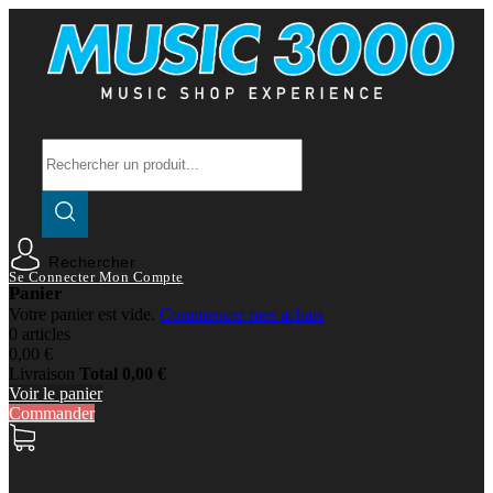
Rechercher
Se Connecter
Mon Compte
Panier
Votre panier est vide.
Commencer mes achats
0 articles
0,00 €
Livraison
Total
0,00 €
Voir le panier
Commander