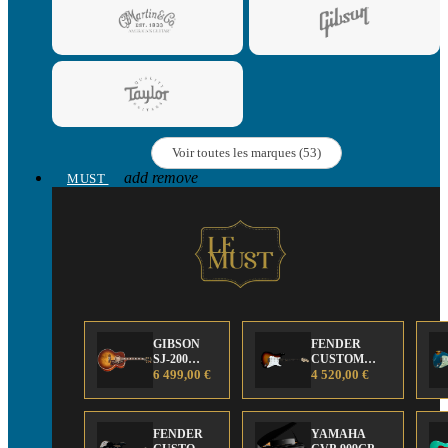
Voir toutes les marques (53)
add
remove
MUST
GIBSON
FENDER
SJ-200
CUSTOM
Anniversary
6 499,00 €
SHOP Strat 63'
4 520,00 €
Limited
NOS Sunburst
Edition
FENDER
YAMAHA