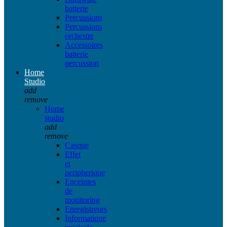
batterie
Percussions
Percussions
orchestre
Accessoires
batterie
percussion
Home
Studio
add
remove
Home
studio
add
remove
Casque
Effet
et
peripherique
Enceintes
de
monitoring
Enregistreurs
Informatique