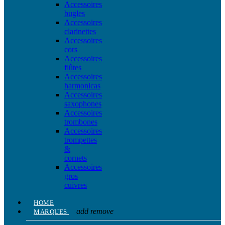
Accessoires
bugles
Accessoires
clarinettes
Accessoires
cors
Accessoires
flûtes
Accessoires
harmonicas
Accessoires
saxophones
Accessoires
trombones
Accessoires
trompettes
&
cornets
Accessoires
gros
cuivres
HOME
add
remove
MARQUES