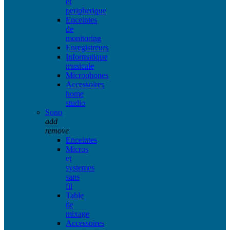
et
peripherique
Enceintes
de
monitoring
Enregistreurs
Informatique
musicale
Microphones
Accessoires
home
studio
Sono
add
remove
Enceintes
Micros
et
systemes
sans
fil
Table
de
mixage
Accessoires