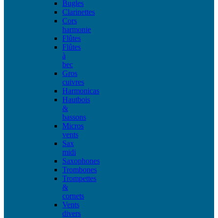
Bugles
Clarinettes
Cors
harmonie
Flûtes
Flûtes
à
bec
Gros
cuivres
Harmonicas
Hautbois
&
bassons
Micros
vents
Sax
midi
Saxophones
Trombones
Trompettes
&
cornets
Vents
divers