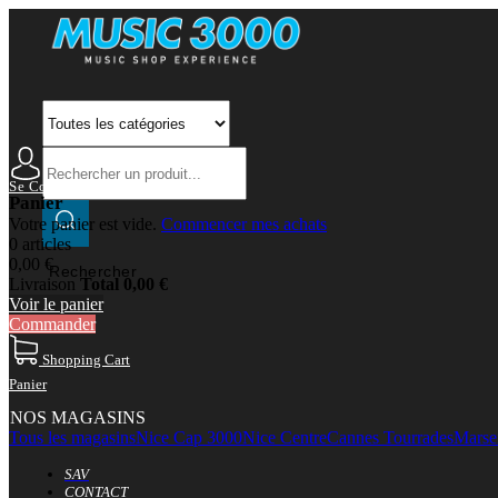
Se Connecter
Mon Compte
Panier
Votre panier est vide.
Commencer mes achats
0 articles
0,00 €
Rechercher
Livraison
Total
0,00 €
Voir le panier
Commander
Shopping Cart
Panier
NOS MAGASINS
Tous les magasins
Nice Cap 3000
Nice Centre
Cannes Tourrades
Marsei
SAV
CONTACT