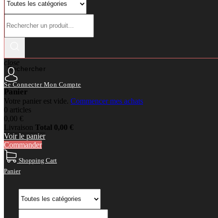
close
Rechercher
Se Connecter
Mon Compte
Panier
Votre panier est vide.
Commencer mes achats
0 articles
0,00 €
Livraison
Total
0,00 €
Voir le panier
Commander
Shopping Cart
Panier