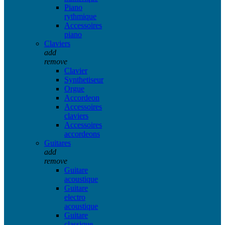
Piano
rythmique
Accessoires
piano
Claviers
add
remove
Clavier
Synthetiseur
Orgue
Accordeon
Accessoires
claviers
Accessoires
accordeons
Guitares
add
remove
Guitare
acoustique
Guitare
electro
acoustique
Guitare
classique