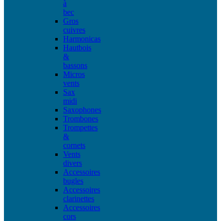
à
bec
Gros
cuivres
Harmonicas
Hautbois
&
bassons
Micros
vents
Sax
midi
Saxophones
Trombones
Trompettes
&
cornets
Vents
divers
Accessoires
bugles
Accessoires
clarinettes
Accessoires
cors