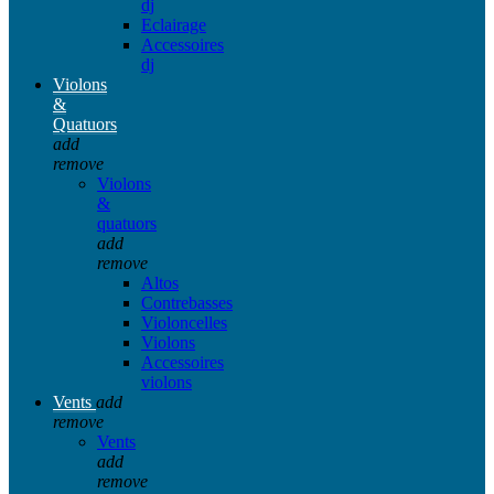
dj
Eclairage
Accessoires
dj
Violons
&
Quatuors
add
remove
Violons
&
quatuors
add
remove
Altos
Contrebasses
Violoncelles
Violons
Accessoires
violons
Vents
add
remove
Vents
add
remove