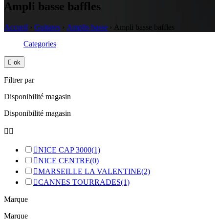
Ampli basse baffles
Accueil
›
Guitares
›
Amplis basse
›
Ampli basse baffles
Categories

ok
Filtrer par
Disponibilité magasin
Disponibilité magasin



NICE CAP 3000
(1)

NICE CENTRE
(0)

MARSEILLE LA VALENTINE
(2)

CANNES TOURRADES
(1)
Marque
Marque