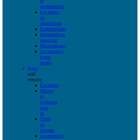
et
peripherique
Enceintes
de
monitoring
Enregistreurs
Informatique
musicale
Microphones
Accessoires
home
studio
Sono
add
remove
Enceintes
Micros
et
systemes
sans
fil
Table
de
mixage
Accessoires