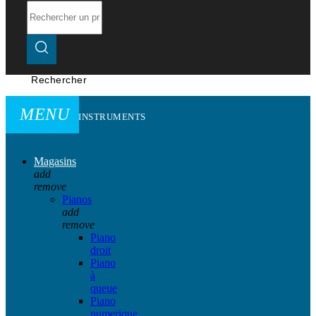
Rechercher
MENU
INSTRUMENTS
Magasins
add
remove
Pianos
add
remove
Piano
droit
Piano
à
queue
Piano
numerique