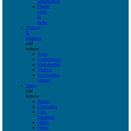
sonorisation
Flights
cases
&
racks
Violons
&
quatuors
add
remove
Altos
Contrebasses
Violoncelles
Violons
Accessoires
violons
Vents
add
remove
Bugles
Clarinettes
Cors
harmonie
Flûtes
Flûtes