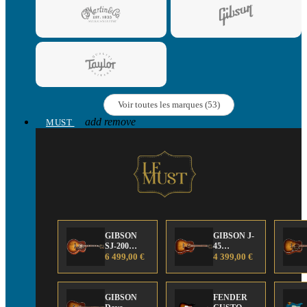
Voir toutes les marques (53)
add
remove
MUST
GIBSON
GIBSON J-
SJ-200
45
Anniversary
6 499,00 €
Anniversary
4 399,00 €
Limited
Limited
Edition
Edition
GIBSON
FENDER