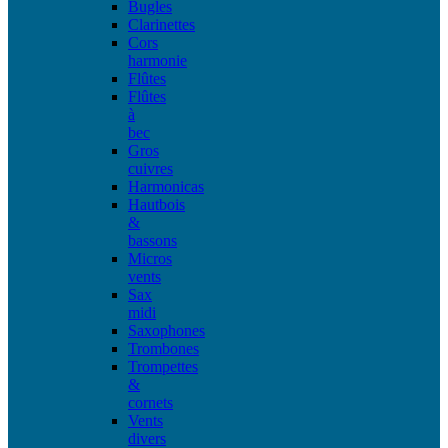
Bugles
Clarinettes
Cors
harmonie
Flûtes
Flûtes
à
bec
Gros
cuivres
Harmonicas
Hautbois
&
bassons
Micros
vents
Sax
midi
Saxophones
Trombones
Trompettes
&
cornets
Vents
divers