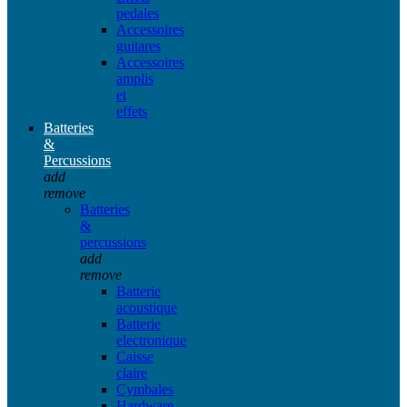
pedales
Accessoires
guitares
Accessoires
amplis
et
effets
Batteries
&
Percussions
add
remove
Batteries
&
percussions
add
remove
Batterie
acoustique
Batterie
electronique
Caisse
claire
Cymbales
Hardware