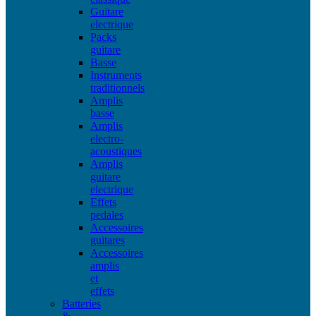
Guitare
electrique
Packs
guitare
Basse
Instruments
traditionnels
Amplis
basse
Amplis
electro-
acoustiques
Amplis
guitare
electrique
Effets
pedales
Accessoires
guitares
Accessoires
amplis
et
effets
Batteries