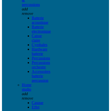
&
percussions
add
remove
Batterie
acoustique
Batterie
electronique
Caisse
claire
Cymbales
Hardware
batterie
Percussions
Percussions
orchestre
Accessoires
batterie
percussion
Home
studio
add
remove
Casque
Effet