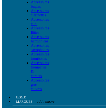
Accessoires
bugles
Accessoires
clarinettes
Accessoires
cors
Accessoires
flûtes
Accessoires
harmonicas
Accessoires
saxophones
Accessoires
trombones
Accessoires
trompettes
&
cornets
Accessoires
gros
cuivres
HOME
add
remove
MARQUES