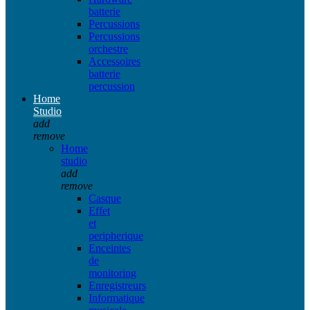
batterie
Percussions
Percussions
orchestre
Accessoires
batterie
percussion
Home
Studio
add
remove
Home
studio
add
remove
Casque
Effet
et
peripherique
Enceintes
de
monitoring
Enregistreurs
Informatique