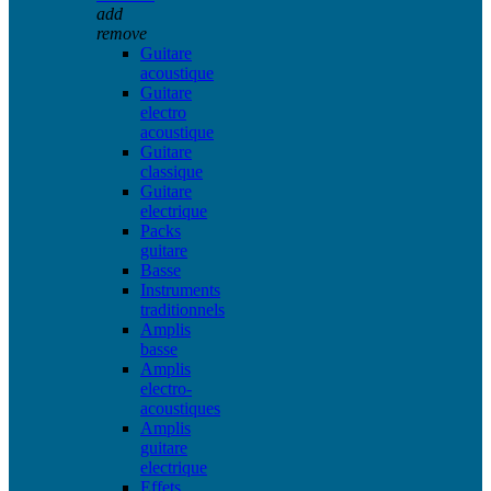
add
remove
Guitare
acoustique
Guitare
electro
acoustique
Guitare
classique
Guitare
electrique
Packs
guitare
Basse
Instruments
traditionnels
Amplis
basse
Amplis
electro-
acoustiques
Amplis
guitare
electrique
Effets