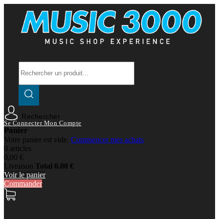
Rechercher
Se Connecter
Mon Compte
Panier
Votre panier est vide.
Commencer mes achats
0 articles
0,00 €
Livraison
Total
0,00 €
Voir le panier
Commander