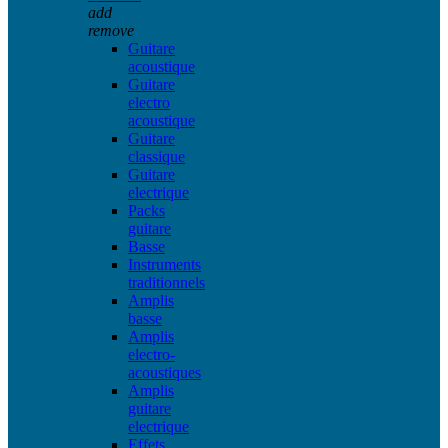
add
remove
Guitare
acoustique
Guitare
electro
acoustique
Guitare
classique
Guitare
electrique
Packs
guitare
Basse
Instruments
traditionnels
Amplis
basse
Amplis
electro-
acoustiques
Amplis
guitare
electrique
Effets