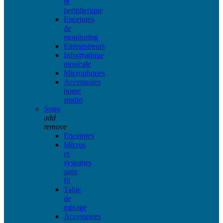
et
peripherique
Enceintes
de
monitoring
Enregistreurs
Informatique
musicale
Microphones
Accessoires
home
studio
Sono
add
remove
Enceintes
Micros
et
systemes
sans
fil
Table
de
mixage
Accessoires