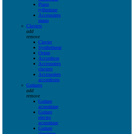
Piano
rythmique
Accessoires
piano
Claviers
add
remove
Clavier
Synthetiseur
Orgue
Accordeon
Accessoires
claviers
Accessoires
accordeons
Guitares
add
remove
Guitare
acoustique
Guitare
electro
acoustique
Guitare
classique