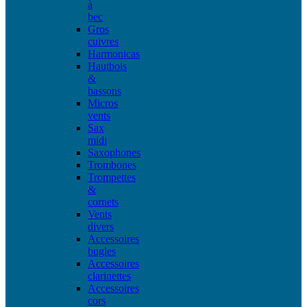
à
bec
Gros
cuivres
Harmonicas
Hautbois
&
bassons
Micros
vents
Sax
midi
Saxophones
Trombones
Trompettes
&
cornets
Vents
divers
Accessoires
bugles
Accessoires
clarinettes
Accessoires
cors