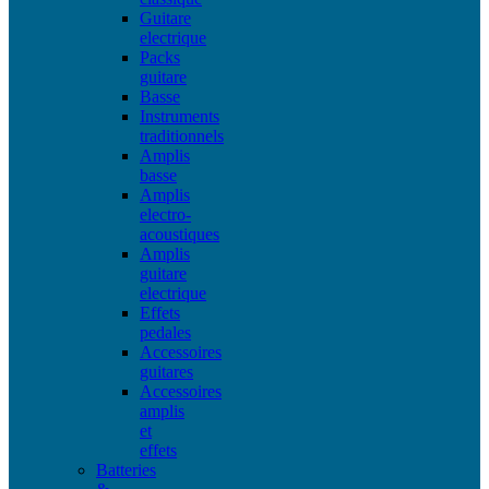
Guitare
electrique
Packs
guitare
Basse
Instruments
traditionnels
Amplis
basse
Amplis
electro-
acoustiques
Amplis
guitare
electrique
Effets
pedales
Accessoires
guitares
Accessoires
amplis
et
effets
Batteries