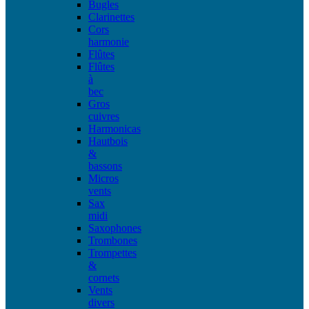
Bugles
Clarinettes
Cors
harmonie
Flûtes
Flûtes
à
bec
Gros
cuivres
Harmonicas
Hautbois
&
bassons
Micros
vents
Sax
midi
Saxophones
Trombones
Trompettes
&
cornets
Vents
divers