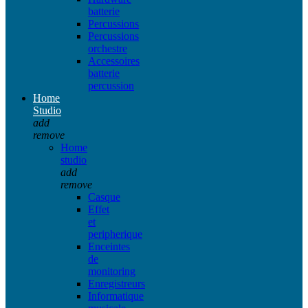
batterie
Percussions
Percussions
orchestre
Accessoires
batterie
percussion
Home
Studio
add
remove
Home
studio
add
remove
Casque
Effet
et
peripherique
Enceintes
de
monitoring
Enregistreurs
Informatique