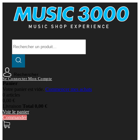
Rechercher
Se Connecter
Mon Compte
Panier
Votre panier est vide.
Commencer mes achats
0 articles
0,00 €
Livraison
Total
0,00 €
Voir le panier
Commander