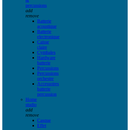
&
percussions
add
remove
Batterie
acoustique
Batterie
electronique
Caisse
claire
Cymbales
Hardware
batterie
Percussions
Percussions
orchestre
Accessoires
batterie
percussion
Home
studio
add
remove
Casque
Effet