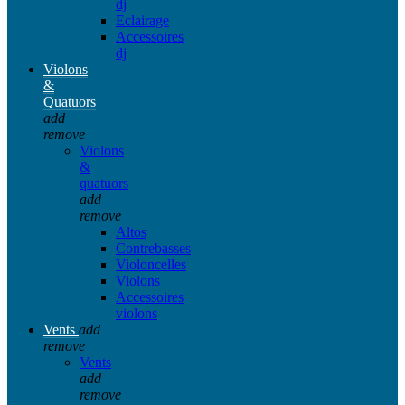
dj
Eclairage
Accessoires
dj
Violons
&
Quatuors
add
remove
Violons
&
quatuors
add
remove
Altos
Contrebasses
Violoncelles
Violons
Accessoires
violons
Vents
add
remove
Vents
add
remove