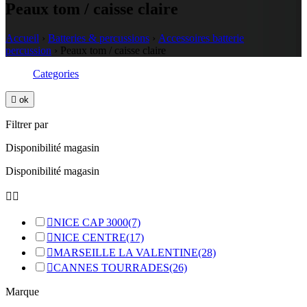
Peaux tom / caisse claire
Accueil
›
Batteries & percussions
›
Accessoires batterie
percussion
›
Peaux tom / caisse claire
Categories

ok
Filtrer par
Disponibilité magasin
Disponibilité magasin



NICE CAP 3000
(7)

NICE CENTRE
(17)

MARSEILLE LA VALENTINE
(28)

CANNES TOURRADES
(26)
Marque