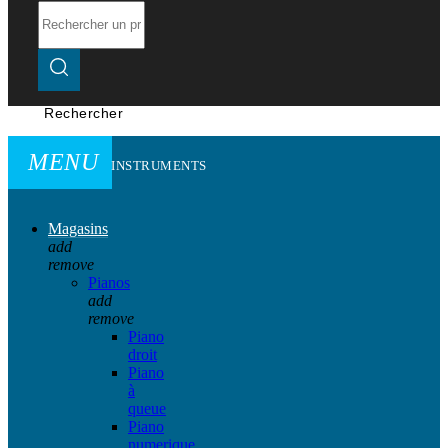
Rechercher
MENU
INSTRUMENTS
Magasins
add
remove
Pianos
add
remove
Piano
droit
Piano
à
queue
Piano
numerique