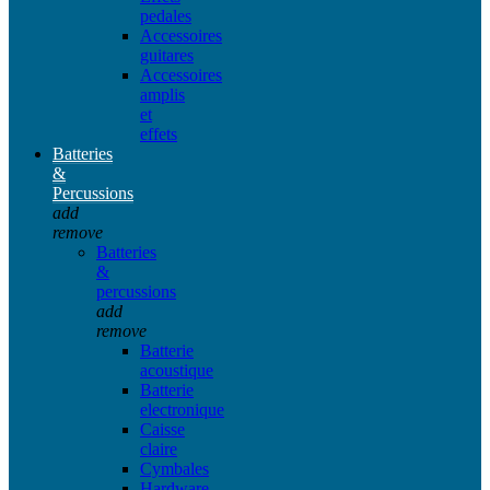
pedales
Accessoires
guitares
Accessoires
amplis
et
effets
Batteries
&
Percussions
add
remove
Batteries
&
percussions
add
remove
Batterie
acoustique
Batterie
electronique
Caisse
claire
Cymbales
Hardware