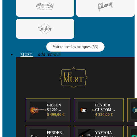
Voir toutes les marques (53)
add
remove
MUST
GIBSON
FENDER
SJ-200
CUSTOM
Anniversary
6 499,00 €
SHOP Strat 63'
4 520,00 €
Limited
NOS Sunburst
Edition
FENDER
YAMAHA