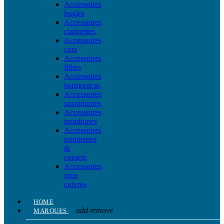
Accessoires
bugles
Accessoires
clarinettes
Accessoires
cors
Accessoires
flûtes
Accessoires
harmonicas
Accessoires
saxophones
Accessoires
trombones
Accessoires
trompettes
&
cornets
Accessoires
gros
cuivres
HOME
add
remove
MARQUES