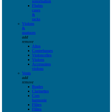
sonorisation
Flights
cases
&
racks
Violons
&
quatuors
add
remove
Altos
Contrebasses
Violoncelles
Violons
Accessoires
violons
Vents
add
remove
Bugles
Clarinettes
Cors
harmonie
Flûtes
Flûtes