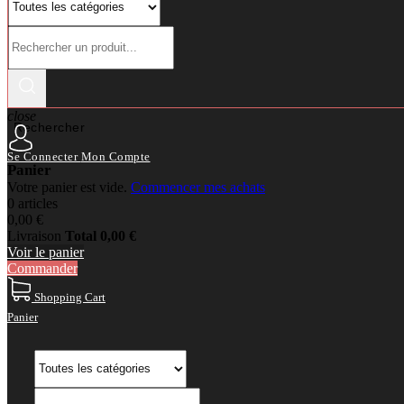
close
Rechercher
Se Connecter
Mon Compte
Panier
Votre panier est vide.
Commencer mes achats
0 articles
0,00 €
Livraison
Total
0,00 €
Voir le panier
Commander
Shopping Cart
Panier