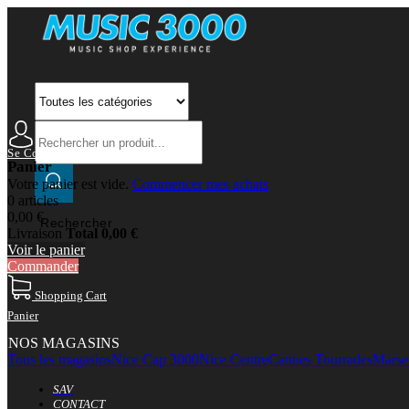
Se Connecter
Mon Compte
Panier
Votre panier est vide.
Commencer mes achats
0 articles
0,00 €
Rechercher
Livraison
Total
0,00 €
Voir le panier
Commander
Shopping Cart
Panier
NOS MAGASINS
Tous les magasins
Nice Cap 3000
Nice Centre
Cannes Tourrades
Marsei
SAV
CONTACT