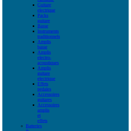
Guitare
electrique
Packs
guitare
Basse
Instruments
traditionnels
Amplis
basse
Amplis
electro-
acoustiques
Amplis
guitare
electrique
Effets
pedales
Accessoires
guitares
Accessoires
amplis
et
effets
Batteries