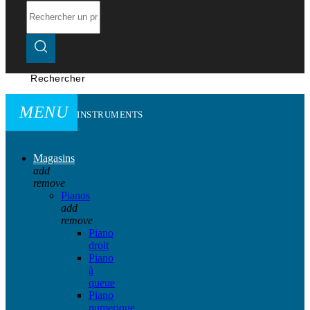
Rechercher
MENU
INSTRUMENTS
Magasins
add
remove
Pianos
add
remove
Piano
droit
Piano
à
queue
Piano
numerique