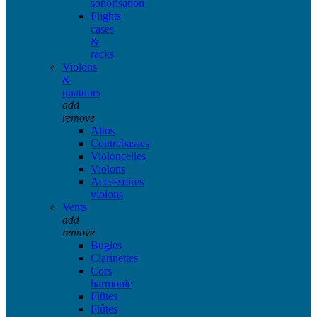
sonorisation
Flights
cases
&
racks
Violons
&
quatuors
add
remove
Altos
Contrebasses
Violoncelles
Violons
Accessoires
violons
Vents
add
remove
Bugles
Clarinettes
Cors
harmonie
Flûtes
Flûtes