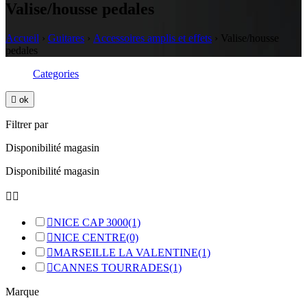
Valise/housse pedales
Accueil
›
Guitares
›
Accessoires amplis et effets
›
Valise/housse
pedales
Categories

ok
Filtrer par
Disponibilité magasin
Disponibilité magasin



NICE CAP 3000
(1)

NICE CENTRE
(0)

MARSEILLE LA VALENTINE
(1)

CANNES TOURRADES
(1)
Marque