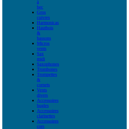
à
bec
Gros
cuivres
Harmonicas
Hautbois
&
bassons
Micros
vents
Sax
midi
Saxophones
Trombones
Trompettes
&
cornets
Vents
divers
Accessoires
bugles
Accessoires
clarinettes
Accessoires
cors