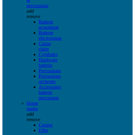
&
percussions
add
remove
Batterie
acoustique
Batterie
electronique
Caisse
claire
Cymbales
Hardware
batterie
Percussions
Percussions
orchestre
Accessoires
batterie
percussion
Home
studio
add
remove
Casque
Effet