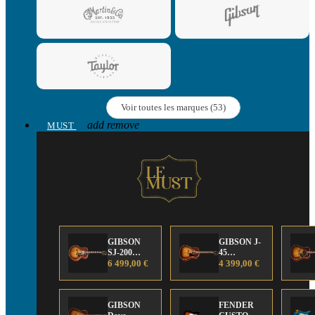
Voir toutes les marques (53)
add
remove
MUST
GIBSON
GIBSON J-
SJ-200
45
Anniversary
6 499,00 €
Anniversary
4 399,00 €
Limited
Limited
Edition
Edition
GIBSON
FENDER