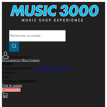
Rechercher
Se Connecter
Mon Compte
Panier
Votre panier est vide.
Commencer mes achats
0 articles
0,00 €
Livraison
Total
0,00 €
Voir le panier
Commander