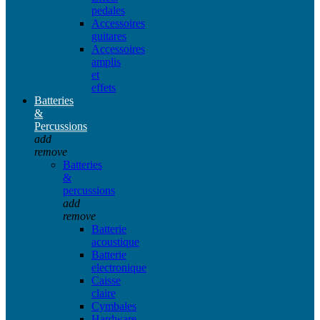
pedales
Accessoires
guitares
Accessoires
amplis
et
effets
Batteries
&
Percussions
add
remove
Batteries
&
percussions
add
remove
Batterie
acoustique
Batterie
electronique
Caisse
claire
Cymbales
Hardware