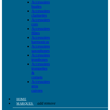
Accessoires
bugles
Accessoires
clarinettes
Accessoires
cors
Accessoires
flûtes
Accessoires
harmonicas
Accessoires
saxophones
Accessoires
trombones
Accessoires
trompettes
&
cornets
Accessoires
gros
cuivres
HOME
add
remove
MARQUES