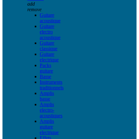
add
remove
Guitare
acoustique
Guitare
electro
acoustique
Guitare
classique
Guitare
electrique
Packs
guitare
Basse
Instruments
traditionnels
Amplis
basse
Amplis
electro-
acoustiques
Amplis
guitare
electrique
Effets