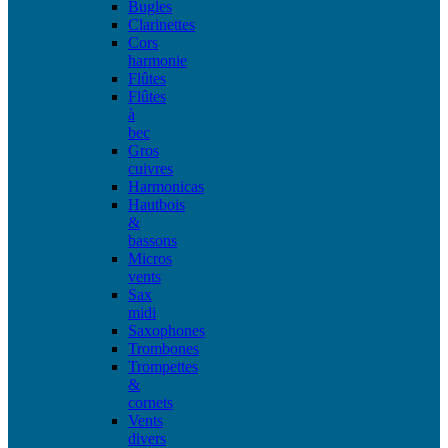
Bugles
Clarinettes
Cors
harmonie
Flûtes
Flûtes
à
bec
Gros
cuivres
Harmonicas
Hautbois
&
bassons
Micros
vents
Sax
midi
Saxophones
Trombones
Trompettes
&
cornets
Vents
divers