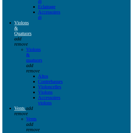
dj
Eclairage
Accessoires
dj
Violons
&
Quatuors
add
remove
Violons
&
quatuors
add
remove
Altos
Contrebasses
Violoncelles
Violons
Accessoires
violons
Vents
add
remove
Vents
add
remove