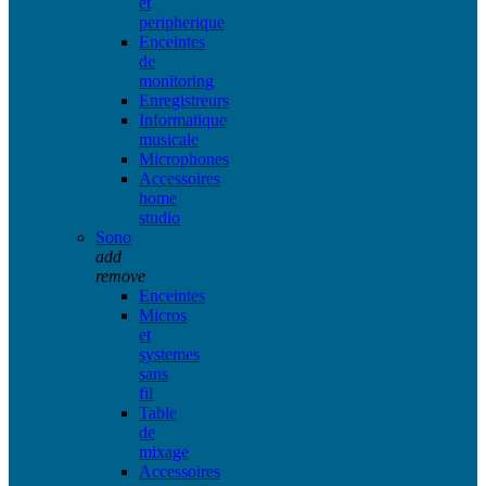
et
peripherique
Enceintes
de
monitoring
Enregistreurs
Informatique
musicale
Microphones
Accessoires
home
studio
Sono
add
remove
Enceintes
Micros
et
systemes
sans
fil
Table
de
mixage
Accessoires