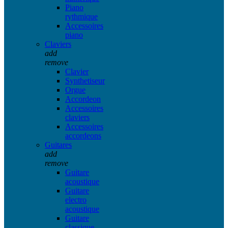
Piano
rythmique
Accessoires
piano
Claviers
add
remove
Clavier
Synthetiseur
Orgue
Accordeon
Accessoires
claviers
Accessoires
accordeons
Guitares
add
remove
Guitare
acoustique
Guitare
electro
acoustique
Guitare
classique