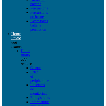
batterie
Percussions
Percussions
orchestre
Accessoires
batterie
percussion
Home
Studio
add
remove
Home
studio
add
remove
Casque
Effet
et
peripherique
Enceintes
de
monitoring
Enregistreurs
Informatique