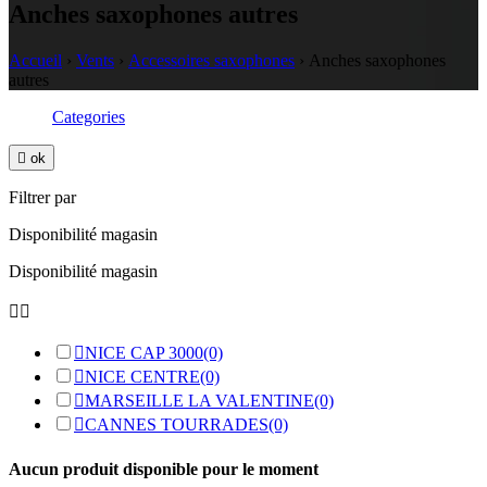
Anches saxophones autres
Accueil
›
Vents
›
Accessoires saxophones
›
Anches saxophones
autres
Categories

ok
Filtrer par
Disponibilité magasin
Disponibilité magasin



NICE CAP 3000
(0)

NICE CENTRE
(0)

MARSEILLE LA VALENTINE
(0)

CANNES TOURRADES
(0)
Aucun produit disponible pour le moment