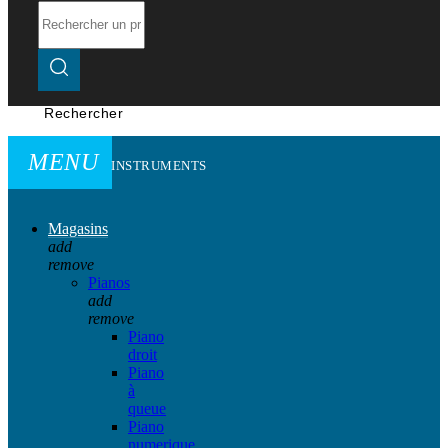
Rechercher
MENU
INSTRUMENTS
Magasins
add
remove
Pianos
add
remove
Piano
droit
Piano
à
queue
Piano
numerique