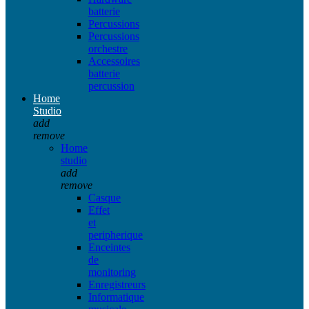
batterie
Percussions
Percussions
orchestre
Accessoires
batterie
percussion
Home
Studio
add
remove
Home
studio
add
remove
Casque
Effet
et
peripherique
Enceintes
de
monitoring
Enregistreurs
Informatique