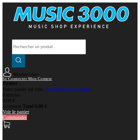
Rechercher
Se Connecter
Mon Compte
Panier
Votre panier est vide.
Commencer mes achats
0 articles
0,00 €
Livraison
Total
0,00 €
Voir le panier
Commander