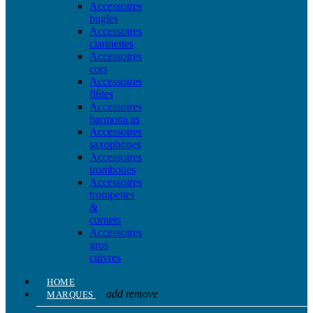
Accessoires
bugles
Accessoires
clarinettes
Accessoires
cors
Accessoires
flûtes
Accessoires
harmonicas
Accessoires
saxophones
Accessoires
trombones
Accessoires
trompettes
&
cornets
Accessoires
gros
cuivres
HOME
add
remove
MARQUES