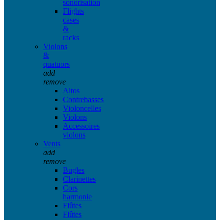
sonorisation
Flights
cases
&
racks
Violons
&
quatuors
add
remove
Altos
Contrebasses
Violoncelles
Violons
Accessoires
violons
Vents
add
remove
Bugles
Clarinettes
Cors
harmonie
Flûtes
Flûtes