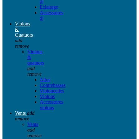
dj
Eclairage
Accessoires
dj
Violons
&
Quatuors
add
remove
Violons
&
quatuors
add
remove
Altos
Contrebasses
Violoncelles
Violons
Accessoires
violons
Vents
add
remove
Vents
add
remove