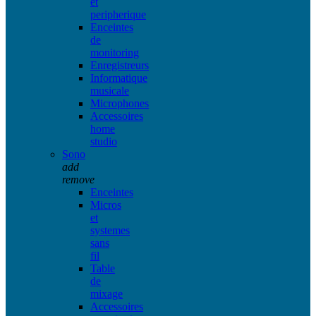
et
peripherique
Enceintes
de
monitoring
Enregistreurs
Informatique
musicale
Microphones
Accessoires
home
studio
Sono
add
remove
Enceintes
Micros
et
systemes
sans
fil
Table
de
mixage
Accessoires