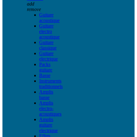
add
remove
Guitare
acoustique
Guitare
electro
acoustique
Guitare
classique
Guitare
electrique
Packs
guitare
Basse
Instruments
traditionnels
Amplis
basse
Amplis
electro-
acoustiques
Amplis
guitare
electrique
Effets