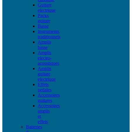
Guitare
electrique
Packs
guitare
Basse
Instruments
traditionnels
Amplis
basse
Amplis
electro-
acoustiques
Amplis
guitare
electrique
Effets
pedales
Accessoires
guitares
Accessoires
amplis
et
effets
Batteries