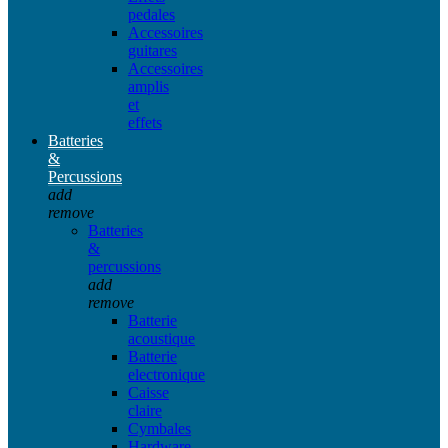
pedales
Accessoires
guitares
Accessoires
amplis
et
effets
Batteries
&
Percussions
add
remove
Batteries
&
percussions
add
remove
Batterie
acoustique
Batterie
electronique
Caisse
claire
Cymbales
Hardware