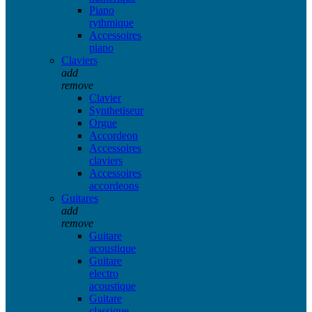
Piano
rythmique
Accessoires
piano
Claviers
add
remove
Clavier
Synthetiseur
Orgue
Accordeon
Accessoires
claviers
Accessoires
accordeons
Guitares
add
remove
Guitare
acoustique
Guitare
electro
acoustique
Guitare
classique