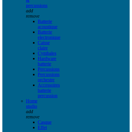
&
percussions
add
remove
Batterie
acoustique
Batterie
electronique
Caisse
claire
Cymbales
Hardware
batterie
Percussions
Percussions
orchestre
Accessoires
batterie
percussion
Home
studio
add
remove
Casque
Effet