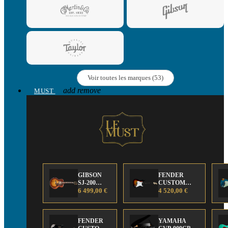
Voir toutes les marques (53)
add
remove
MUST
GIBSON
FENDER
SJ-200
CUSTOM
Anniversary
6 499,00 €
SHOP Strat 63'
4 520,00 €
Limited
NOS Sunburst
Edition
FENDER
YAMAHA