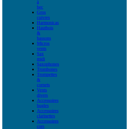
à
bec
Gros
cuivres
Harmonicas
Hautbois
&
bassons
Micros
vents
Sax
midi
Saxophones
Trombones
Trompettes
&
cornets
Vents
divers
Accessoires
bugles
Accessoires
clarinettes
Accessoires
cors