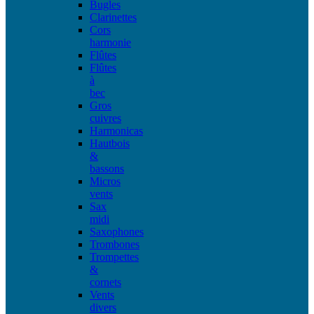
Bugles
Clarinettes
Cors
harmonie
Flûtes
Flûtes
à
bec
Gros
cuivres
Harmonicas
Hautbois
&
bassons
Micros
vents
Sax
midi
Saxophones
Trombones
Trompettes
&
cornets
Vents
divers