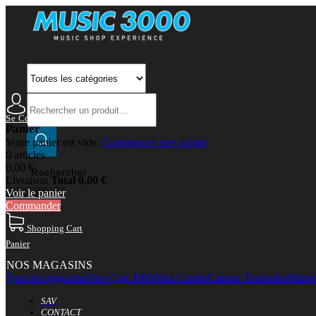
Se Connecter
Mon Compte
Panier
Votre panier est vide.
Commencer mes achats
0 articles
0,00 €
Rechercher
Livraison
Total
0,00 €
Voir le panier
Commander
Shopping Cart
Panier
NOS MAGASINS
Tous les magasins
Nice Cap 3000
Nice Centre
Cannes Tourrades
Marsei
SAV
CONTACT