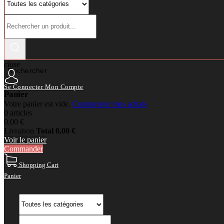
close
Rechercher
Se Connecter
Mon Compte
Panier
Votre panier est vide.
Commencer mes achats
0 articles
0,00 €
Livraison
Total
0,00 €
Voir le panier
Commander
Shopping Cart
Panier