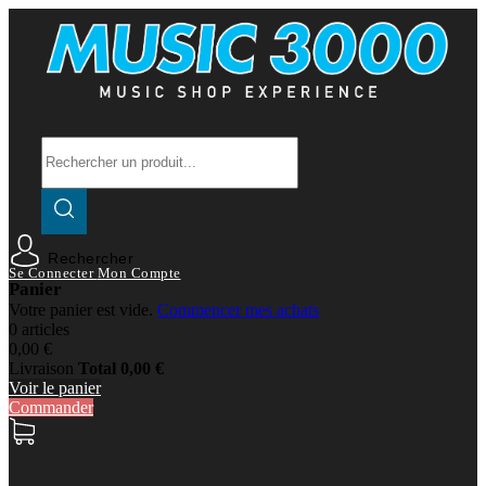
Rechercher
Se Connecter
Mon Compte
Panier
Votre panier est vide.
Commencer mes achats
0 articles
0,00 €
Livraison
Total
0,00 €
Voir le panier
Commander