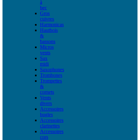
à
bec
Gros
cuivres
Harmonicas
Hautbois
&
bassons
Micros
vents
Sax
midi
Saxophones
Trombones
Trompettes
&
cornets
Vents
divers
Accessoires
bugles
Accessoires
clarinettes
Accessoires
cors