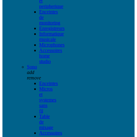
et
peripherique
Enceintes
de
monitoring
Enregistreurs
Informatique
musicale
Microphones
Accessoires
home
studio
Sono
add
remove
Enceintes
Micros
et
systemes
sans
fil
Table
de
mixage
Accessoires