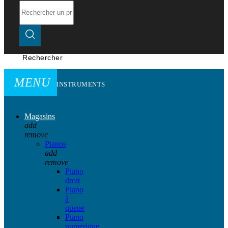
Rechercher
MENU
INSTRUMENTS
Magasins
add
remove
Pianos
add
remove
Piano
droit
Piano
à
queue
Piano
numerique