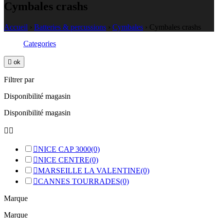
Cymbales crashs
Accueil
›
Batteries & percussions
›
Cymbales
›
Cymbales crashs
Categories

ok
Filtrer par
Disponibilité magasin
Disponibilité magasin



NICE CAP 3000
(0)

NICE CENTRE
(0)

MARSEILLE LA VALENTINE
(0)

CANNES TOURRADES
(0)
Marque
Marque