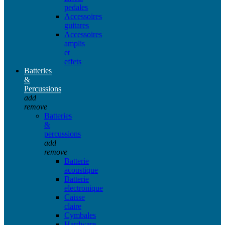
pedales
Accessoires
guitares
Accessoires
amplis
et
effets
Batteries
&
Percussions
add
remove
Batteries
&
percussions
add
remove
Batterie
acoustique
Batterie
electronique
Caisse
claire
Cymbales
Hardware