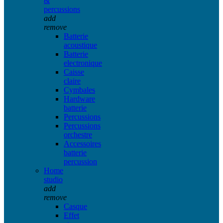
&
percussions
add
remove
Batterie
acoustique
Batterie
electronique
Caisse
claire
Cymbales
Hardware
batterie
Percussions
Percussions
orchestre
Accessoires
batterie
percussion
Home
studio
add
remove
Casque
Effet