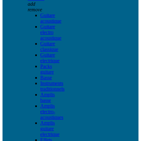
add
remove
Guitare
acoustique
Guitare
electro
acoustique
Guitare
classique
Guitare
electrique
Packs
guitare
Basse
Instruments
traditionnels
Amplis
basse
Amplis
electro-
acoustiques
Amplis
guitare
electrique
Effets