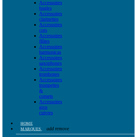
Accessoires
bugles
Accessoires
clarinettes
Accessoires
cors
Accessoires
flûtes
Accessoires
harmonicas
Accessoires
saxophones
Accessoires
trombones
Accessoires
trompettes
&
cornets
Accessoires
gros
cuivres
HOME
add
remove
MARQUES