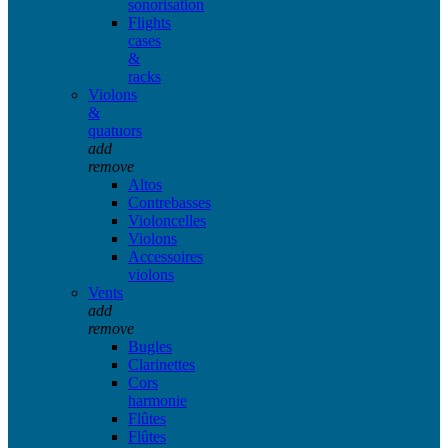
sonorisation
Flights
cases
&
racks
Violons
&
quatuors
add
remove
Altos
Contrebasses
Violoncelles
Violons
Accessoires
violons
Vents
add
remove
Bugles
Clarinettes
Cors
harmonie
Flûtes
Flûtes