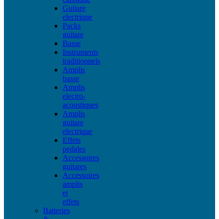
Guitare
electrique
Packs
guitare
Basse
Instruments
traditionnels
Amplis
basse
Amplis
electro-
acoustiques
Amplis
guitare
electrique
Effets
pedales
Accessoires
guitares
Accessoires
amplis
et
effets
Batteries