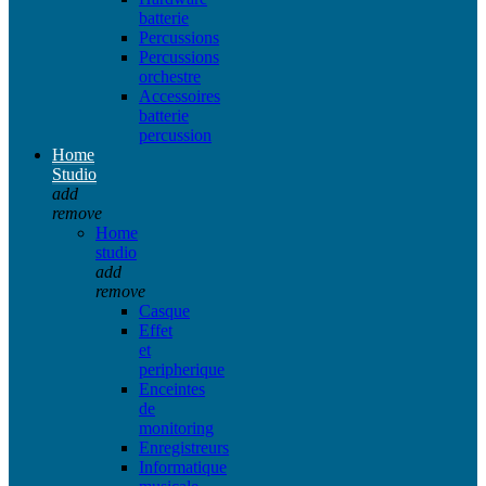
batterie
Percussions
Percussions
orchestre
Accessoires
batterie
percussion
Home
Studio
add
remove
Home
studio
add
remove
Casque
Effet
et
peripherique
Enceintes
de
monitoring
Enregistreurs
Informatique