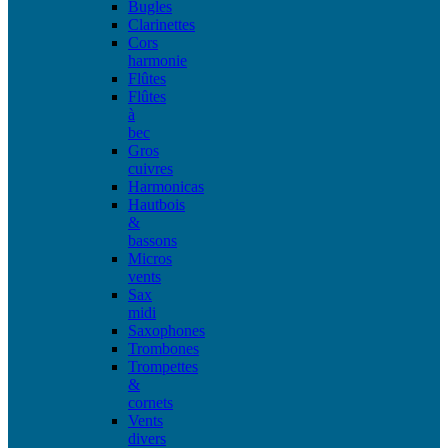
Bugles
Clarinettes
Cors
harmonie
Flûtes
Flûtes
à
bec
Gros
cuivres
Harmonicas
Hautbois
&
bassons
Micros
vents
Sax
midi
Saxophones
Trombones
Trompettes
&
cornets
Vents
divers