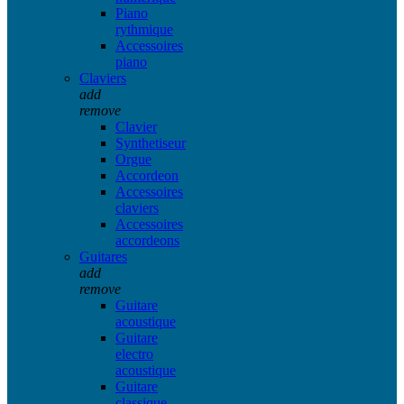
Piano
rythmique
Accessoires
piano
Claviers
add
remove
Clavier
Synthetiseur
Orgue
Accordeon
Accessoires
claviers
Accessoires
accordeons
Guitares
add
remove
Guitare
acoustique
Guitare
electro
acoustique
Guitare
classique