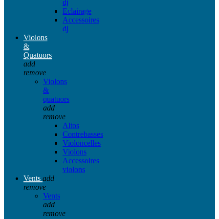
dj
Eclairage
Accessoires
dj
Violons
&
Quatuors
add
remove
Violons
&
quatuors
add
remove
Altos
Contrebasses
Violoncelles
Violons
Accessoires
violons
Vents
add
remove
Vents
add
remove