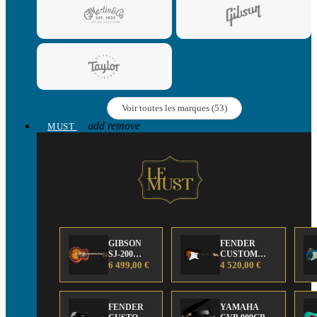
Voir toutes les marques (53)
add
remove
MUST
GIBSON
FENDER
SJ-200
CUSTOM
Anniversary
6 499,00 €
SHOP Strat 63'
4 520,00 €
Limited
NOS Sunburst
Edition
FENDER
YAMAHA