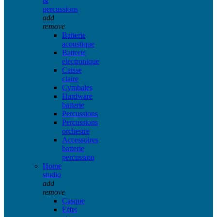
&
percussions
add
remove
Batterie
acoustique
Batterie
electronique
Caisse
claire
Cymbales
Hardware
batterie
Percussions
Percussions
orchestre
Accessoires
batterie
percussion
Home
studio
add
remove
Casque
Effet