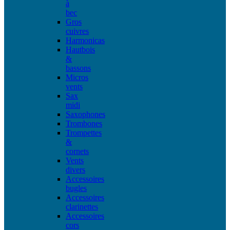
à
bec
Gros
cuivres
Harmonicas
Hautbois
&
bassons
Micros
vents
Sax
midi
Saxophones
Trombones
Trompettes
&
cornets
Vents
divers
Accessoires
bugles
Accessoires
clarinettes
Accessoires
cors