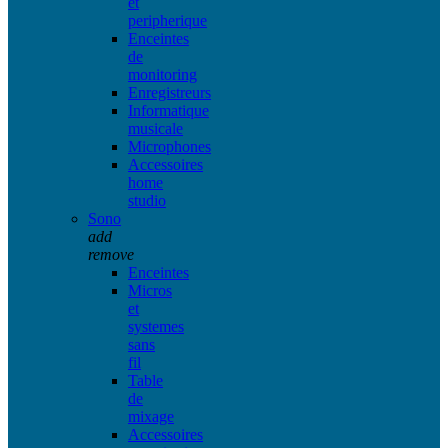
et
peripherique
Enceintes
de
monitoring
Enregistreurs
Informatique
musicale
Microphones
Accessoires
home
studio
Sono
add
remove
Enceintes
Micros
et
systemes
sans
fil
Table
de
mixage
Accessoires