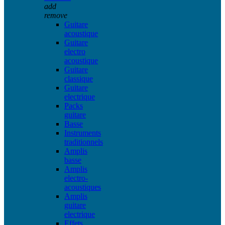
add
remove
Guitare
acoustique
Guitare
electro
acoustique
Guitare
classique
Guitare
electrique
Packs
guitare
Basse
Instruments
traditionnels
Amplis
basse
Amplis
electro-
acoustiques
Amplis
guitare
electrique
Effets