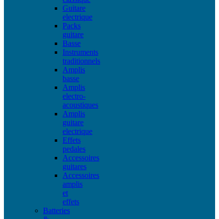
Guitare
electrique
Packs
guitare
Basse
Instruments
traditionnels
Amplis
basse
Amplis
electro-
acoustiques
Amplis
guitare
electrique
Effets
pedales
Accessoires
guitares
Accessoires
amplis
et
effets
Batteries