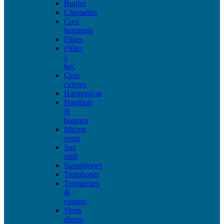
Bugles
Clarinettes
Cors
harmonie
Flûtes
Flûtes
à
bec
Gros
cuivres
Harmonicas
Hautbois
&
bassons
Micros
vents
Sax
midi
Saxophones
Trombones
Trompettes
&
cornets
Vents
divers