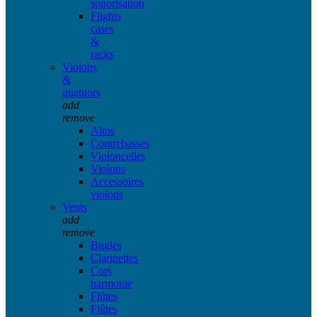
sonorisation
Flights
cases
&
racks
Violons
&
quatuors
add
remove
Altos
Contrebasses
Violoncelles
Violons
Accessoires
violons
Vents
add
remove
Bugles
Clarinettes
Cors
harmonie
Flûtes
Flûtes