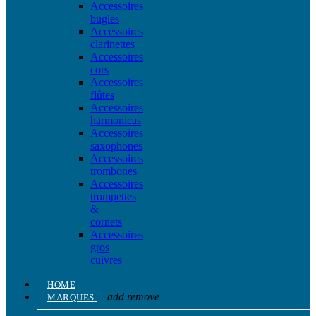
Accessoires
bugles
Accessoires
clarinettes
Accessoires
cors
Accessoires
flûtes
Accessoires
harmonicas
Accessoires
saxophones
Accessoires
trombones
Accessoires
trompettes
&
cornets
Accessoires
gros
cuivres
HOME
add
remove
MARQUES