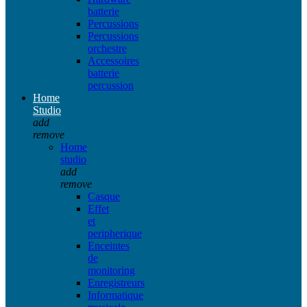
batterie
Percussions
Percussions
orchestre
Accessoires
batterie
percussion
Home
Studio
add
remove
Home
studio
add
remove
Casque
Effet
et
peripherique
Enceintes
de
monitoring
Enregistreurs
Informatique