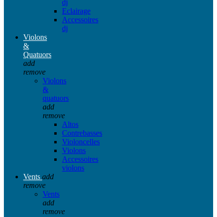
dj
Eclairage
Accessoires
dj
Violons
&
Quatuors
add
remove
Violons
&
quatuors
add
remove
Altos
Contrebasses
Violoncelles
Violons
Accessoires
violons
Vents
add
remove
Vents
add
remove