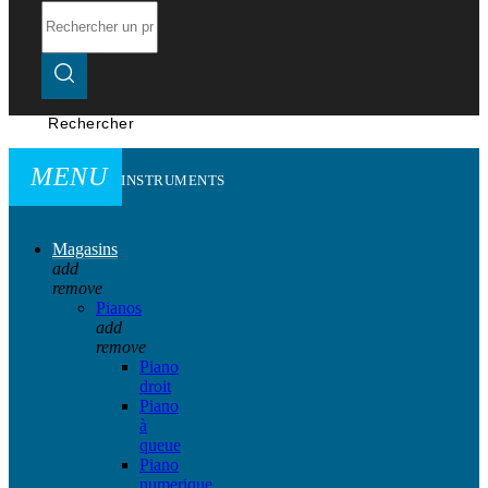
Rechercher
MENU
INSTRUMENTS
Magasins
add
remove
Pianos
add
remove
Piano
droit
Piano
à
queue
Piano
numerique