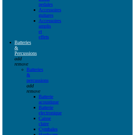
pedales
Accessoires
guitares
Accessoires
amplis
et
effets
Batteries
&
Percussions
add
remove
Batteries
&
percussions
add
remove
Batterie
acoustique
Batterie
electronique
Caisse
claire
Cymbales
Hardware