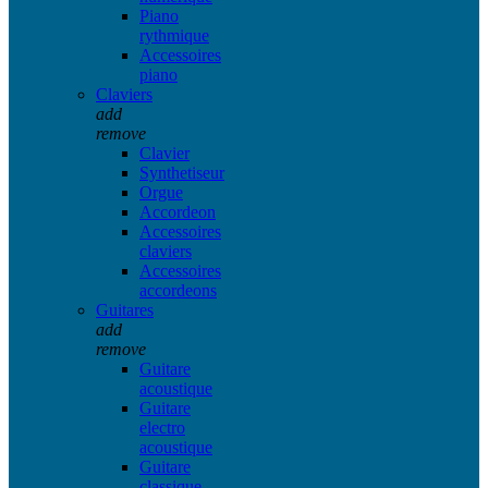
Piano
rythmique
Accessoires
piano
Claviers
add
remove
Clavier
Synthetiseur
Orgue
Accordeon
Accessoires
claviers
Accessoires
accordeons
Guitares
add
remove
Guitare
acoustique
Guitare
electro
acoustique
Guitare
classique