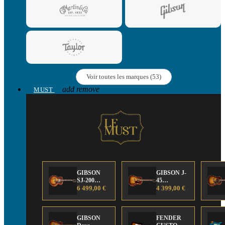
Voir toutes les marques (53)
add
remove
MUST
GIBSON
GIBSON J-
SJ-200
45
Anniversary
6 499,00 €
Anniversary
4 399,00 €
Limited
Limited
Edition
Edition
GIBSON
FENDER