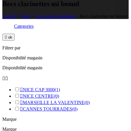
Becs clarinettes mi bemol
Accueil
›
Vents
›
Accessoires clarinettes
›
Becs clarinettes mi bemol
Categories

ok
Filtrer par
Disponibilité magasin
Disponibilité magasin



NICE CAP 3000
(1)

NICE CENTRE
(0)

MARSEILLE LA VALENTINE
(0)

CANNES TOURRADES
(0)
Marque
Marque