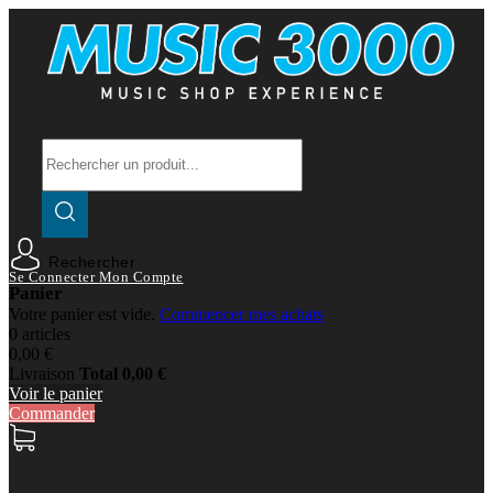
Rechercher
Se Connecter
Mon Compte
Panier
Votre panier est vide.
Commencer mes achats
0 articles
0,00 €
Livraison
Total
0,00 €
Voir le panier
Commander