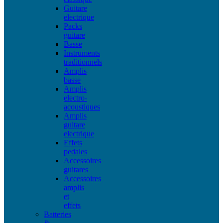
Guitare
electrique
Packs
guitare
Basse
Instruments
traditionnels
Amplis
basse
Amplis
electro-
acoustiques
Amplis
guitare
electrique
Effets
pedales
Accessoires
guitares
Accessoires
amplis
et
effets
Batteries