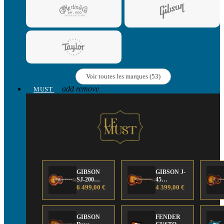
Voir toutes les marques (53)
add
remove
MUST
GIBSON
GIBSON J-
SJ-200
45
Anniversary
6 499,00 €
Anniversary
4 399,00 €
Limited
Limited
Edition
Edition
GIBSON
FENDER