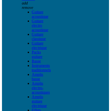
add
remove
Guitare
acoustique
Guitare
electro
acoustique
Guitare
classique
Guitare
electrique
Packs
guitare
Basse
Instruments
traditionnels
Amplis
basse
Amplis
electro-
acoustiques
Amplis
guitare
electrique
Effets