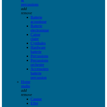
&
percussions
add
remove
Batterie
acoustique
Batterie
electronique
Caisse
claire
Cymbales
Hardware
batterie
Percussions
Percussions
orchestre
Accessoires
batterie
percussion
Home
studio
add
remove
Casque
Effet