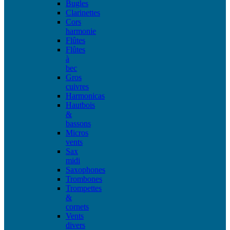
Bugles
Clarinettes
Cors
harmonie
Flûtes
Flûtes
à
bec
Gros
cuivres
Harmonicas
Hautbois
&
bassons
Micros
vents
Sax
midi
Saxophones
Trombones
Trompettes
&
cornets
Vents
divers