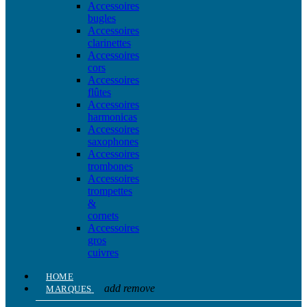
Accessoires
bugles
Accessoires
clarinettes
Accessoires
cors
Accessoires
flûtes
Accessoires
harmonicas
Accessoires
saxophones
Accessoires
trombones
Accessoires
trompettes
&
cornets
Accessoires
gros
cuivres
HOME
add
remove
MARQUES