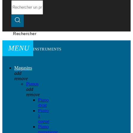
Rechercher
MENU
INSTRUMENTS
Magasins
add
remove
Pianos
add
remove
Piano
droit
Piano
à
queue
Piano
numerique