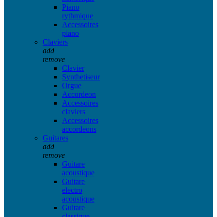
Piano
rythmique
Accessoires
piano
Claviers
add
remove
Clavier
Synthetiseur
Orgue
Accordeon
Accessoires
claviers
Accessoires
accordeons
Guitares
add
remove
Guitare
acoustique
Guitare
electro
acoustique
Guitare
classique