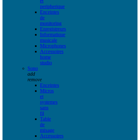
et
peripherique
Enceintes
de
monitoring
Enregistreurs
Informatique
musicale
Microphones
Accessoires
home
studio
Sono
add
remove
Enceintes
Micros
et
systemes
sans
fil
Table
de
mixage
Accessoires