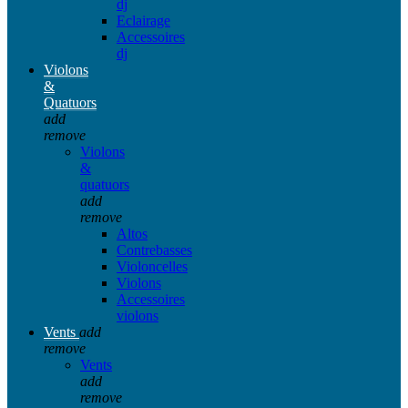
dj
Eclairage
Accessoires
dj
Violons
&
Quatuors
add
remove
Violons
&
quatuors
add
remove
Altos
Contrebasses
Violoncelles
Violons
Accessoires
violons
Vents
add
remove
Vents
add
remove