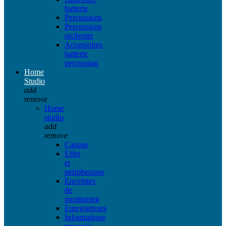
batterie
Percussions
Percussions
orchestre
Accessoires
batterie
percussion
Home
Studio
add
remove
Home
studio
add
remove
Casque
Effet
et
peripherique
Enceintes
de
monitoring
Enregistreurs
Informatique