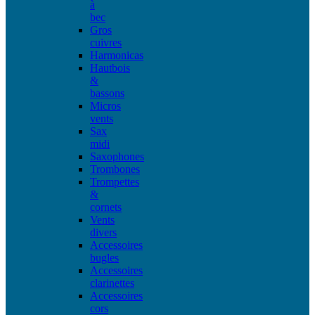
à
bec
Gros
cuivres
Harmonicas
Hautbois
&
bassons
Micros
vents
Sax
midi
Saxophones
Trombones
Trompettes
&
cornets
Vents
divers
Accessoires
bugles
Accessoires
clarinettes
Accessoires
cors