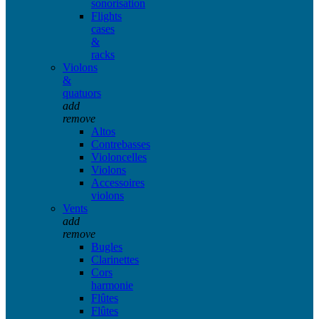
sonorisation
Flights
cases
&
racks
Violons
&
quatuors
add
remove
Altos
Contrebasses
Violoncelles
Violons
Accessoires
violons
Vents
add
remove
Bugles
Clarinettes
Cors
harmonie
Flûtes
Flûtes