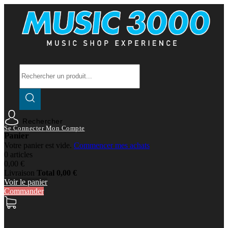
Rechercher
Se Connecter
Mon Compte
Panier
Votre panier est vide.
Commencer mes achats
0 articles
0,00 €
Livraison
Total
0,00 €
Voir le panier
Commander