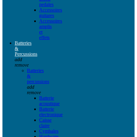
pedales
Accessoires
guitares
Accessoires
amplis
et
effets
Batteries
&
Percussions
add
remove
Batteries
&
percussions
add
remove
Batterie
acoustique
Batterie
electronique
Caisse
claire
Cymbales
Hardware