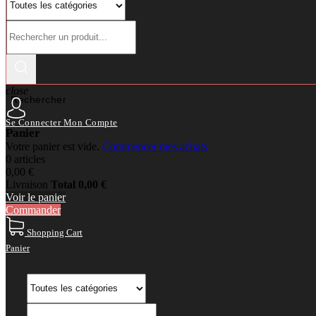
close
Rechercher
Se Connecter
Mon Compte
Panier
Votre panier est vide.
Commencer mes achats
0 articles
0,00 €
Livraison
Total
0,00 €
Voir le panier
Commander
Shopping Cart
Panier