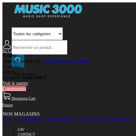
Se Connecter
Mon Compte
Panier
Votre panier est vide.
Commencer mes achats
0 articles
0,00 €
Rechercher
Livraison
Total
0,00 €
Voir le panier
Commander
Shopping Cart
Panier
NOS MAGASINS
Tous les magasins
Nice Cap 3000
Nice Centre
Cannes Tourrades
Marsei
SAV
CONTACT