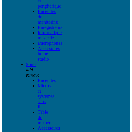
et
peripherique
Enceintes
de
monitoring
Enregistreurs
Informatique
musicale
Microphones
Accessoires
home
studio
Sono
add
remove
Enceintes
Micros
et
systemes
sans
fil
Table
de
mixage
Accessoires