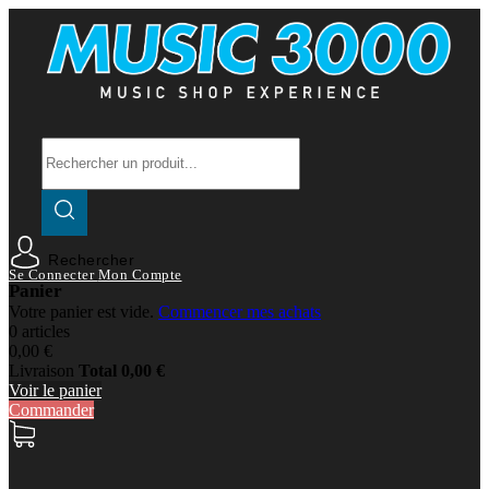
Rechercher
Se Connecter
Mon Compte
Panier
Votre panier est vide.
Commencer mes achats
0 articles
0,00 €
Livraison
Total
0,00 €
Voir le panier
Commander