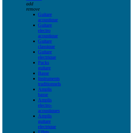
add
remove
Guitare
acoustique
Guitare
electro
acoustique
Guitare
classique
Guitare
electrique
Packs
guitare
Basse
Instruments
traditionnels
Amplis
basse
Amplis
electro-
acoustiques
Amplis
guitare
electrique
Effets