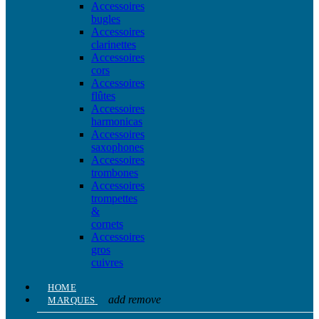
Accessoires
bugles
Accessoires
clarinettes
Accessoires
cors
Accessoires
flûtes
Accessoires
harmonicas
Accessoires
saxophones
Accessoires
trombones
Accessoires
trompettes
&
cornets
Accessoires
gros
cuivres
HOME
add
remove
MARQUES