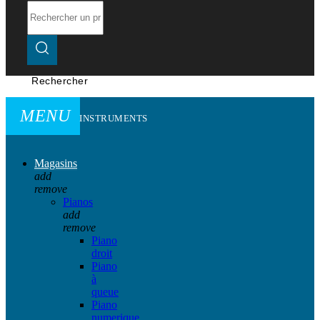
Rechercher
MENU
INSTRUMENTS
Magasins
add
remove
Pianos
add
remove
Piano
droit
Piano
à
queue
Piano
numerique