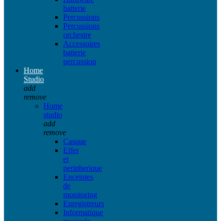
batterie
Percussions
Percussions
orchestre
Accessoires
batterie
percussion
Home
Studio
add
remove
Home
studio
add
remove
Casque
Effet
et
peripherique
Enceintes
de
monitoring
Enregistreurs
Informatique