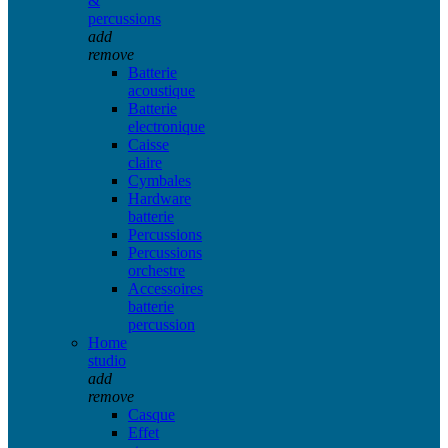
&
percussions
add
remove
Batterie
acoustique
Batterie
electronique
Caisse
claire
Cymbales
Hardware
batterie
Percussions
Percussions
orchestre
Accessoires
batterie
percussion
Home
studio
add
remove
Casque
Effet