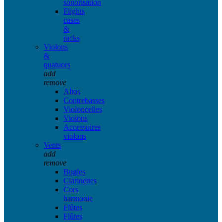
sonorisation
Flights
cases
&
racks
Violons
&
quatuors
add
remove
Altos
Contrebasses
Violoncelles
Violons
Accessoires
violons
Vents
add
remove
Bugles
Clarinettes
Cors
harmonie
Flûtes
Flûtes