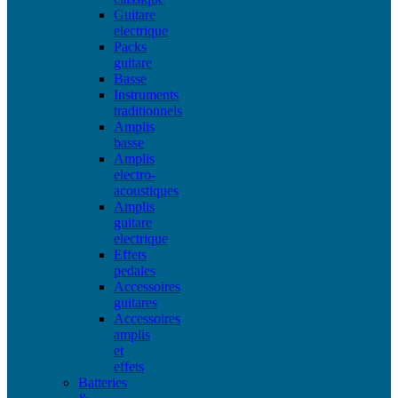
Guitare
electrique
Packs
guitare
Basse
Instruments
traditionnels
Amplis
basse
Amplis
electro-
acoustiques
Amplis
guitare
electrique
Effets
pedales
Accessoires
guitares
Accessoires
amplis
et
effets
Batteries