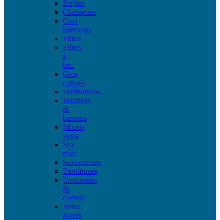
Bugles
Clarinettes
Cors
harmonie
Flûtes
Flûtes
à
bec
Gros
cuivres
Harmonicas
Hautbois
&
bassons
Micros
vents
Sax
midi
Saxophones
Trombones
Trompettes
&
cornets
Vents
divers