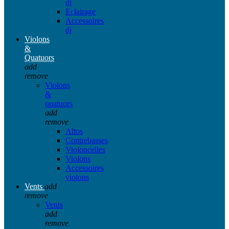
dj
Eclairage
Accessoires
dj
Violons
&
Quatuors
add
remove
Violons
&
quatuors
add
remove
Altos
Contrebasses
Violoncelles
Violons
Accessoires
violons
Vents
add
remove
Vents
add
remove