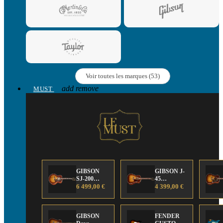
Voir toutes les marques (53)
add
remove
MUST
GIBSON
GIBSON J-
SJ-200
45
Anniversary
6 499,00 €
Anniversary
4 399,00 €
Limited
Limited
Edition
Edition
GIBSON
FENDER