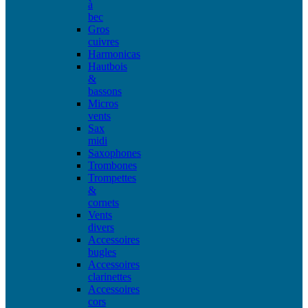
à
bec
Gros
cuivres
Harmonicas
Hautbois
&
bassons
Micros
vents
Sax
midi
Saxophones
Trombones
Trompettes
&
cornets
Vents
divers
Accessoires
bugles
Accessoires
clarinettes
Accessoires
cors