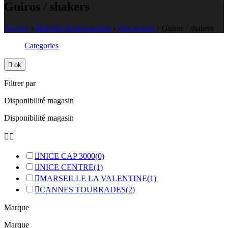
Guiros / shakers
Accueil
›
Batteries & percussions
›
Percussions
›
Guiros / shakers
Categories

ok
Filtrer par
Disponibilité magasin
Disponibilité magasin



NICE CAP 3000
(0)

NICE CENTRE
(1)

MARSEILLE LA VALENTINE
(1)

CANNES TOURRADES
(2)
Marque
Marque