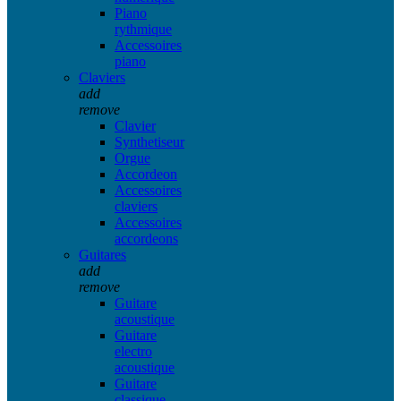
Piano
rythmique
Accessoires
piano
Claviers
add
remove
Clavier
Synthetiseur
Orgue
Accordeon
Accessoires
claviers
Accessoires
accordeons
Guitares
add
remove
Guitare
acoustique
Guitare
electro
acoustique
Guitare
classique