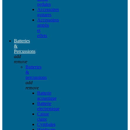
pedales
Accessoires
guitares
Accessoires
amplis
et
effets
Batteries
&
Percussions
add
remove
Batteries
&
percussions
add
remove
Batterie
acoustique
Batterie
electronique
Caisse
claire
Cymbales
Hardware