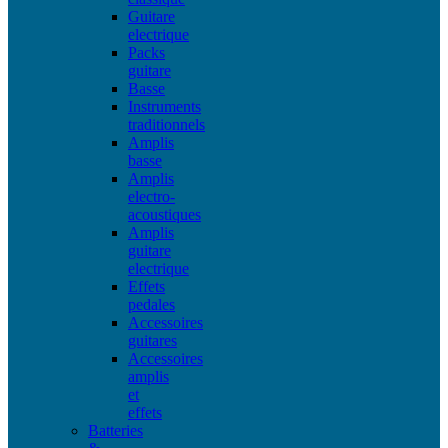
Guitare
electrique
Packs
guitare
Basse
Instruments
traditionnels
Amplis
basse
Amplis
electro-
acoustiques
Amplis
guitare
electrique
Effets
pedales
Accessoires
guitares
Accessoires
amplis
et
effets
Batteries