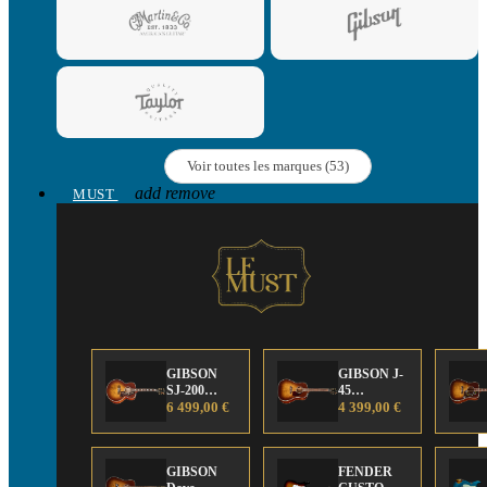
Voir toutes les marques (53)
add
remove
MUST
GIBSON
GIBSON J-
SJ-200
45
Anniversary
6 499,00 €
Anniversary
4 399,00 €
Limited
Limited
Edition
Edition
GIBSON
FENDER