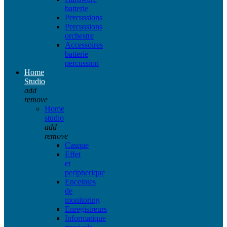
batterie
Percussions
Percussions
orchestre
Accessoires
batterie
percussion
Home
Studio
add
remove
Home
studio
add
remove
Casque
Effet
et
peripherique
Enceintes
de
monitoring
Enregistreurs
Informatique