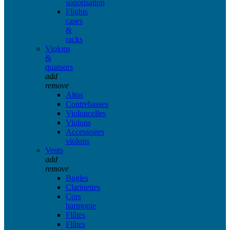
sonorisation
Flights
cases
&
racks
Violons
&
quatuors
add
remove
Altos
Contrebasses
Violoncelles
Violons
Accessoires
violons
Vents
add
remove
Bugles
Clarinettes
Cors
harmonie
Flûtes
Flûtes