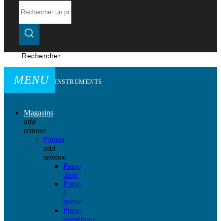
Rechercher
MENU
INSTRUMENTS
Magasins
add
remove
Pianos
add
remove
Piano
droit
Piano
à
queue
Piano
numerique