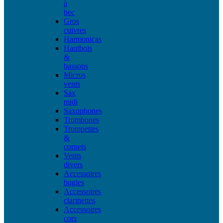
à
bec
Gros
cuivres
Harmonicas
Hautbois
&
bassons
Micros
vents
Sax
midi
Saxophones
Trombones
Trompettes
&
cornets
Vents
divers
Accessoires
bugles
Accessoires
clarinettes
Accessoires
cors