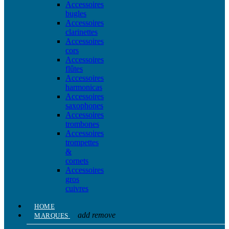
Accessoires
bugles
Accessoires
clarinettes
Accessoires
cors
Accessoires
flûtes
Accessoires
harmonicas
Accessoires
saxophones
Accessoires
trombones
Accessoires
trompettes
&
cornets
Accessoires
gros
cuivres
HOME
add
remove
MARQUES