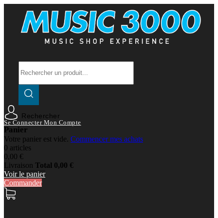
Rechercher
Se Connecter
Mon Compte
Panier
Votre panier est vide.
Commencer mes achats
0 articles
0,00 €
Livraison
Total
0,00 €
Voir le panier
Commander