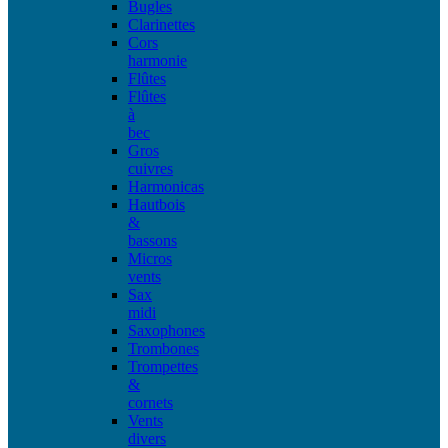
Bugles
Clarinettes
Cors
harmonie
Flûtes
Flûtes
à
bec
Gros
cuivres
Harmonicas
Hautbois
&
bassons
Micros
vents
Sax
midi
Saxophones
Trombones
Trompettes
&
cornets
Vents
divers