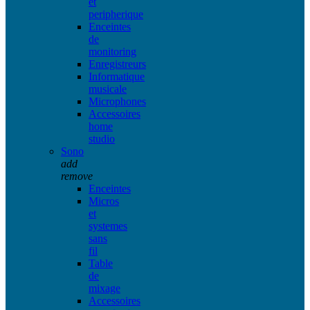
et
peripherique
Enceintes
de
monitoring
Enregistreurs
Informatique
musicale
Microphones
Accessoires
home
studio
Sono
add
remove
Enceintes
Micros
et
systemes
sans
fil
Table
de
mixage
Accessoires