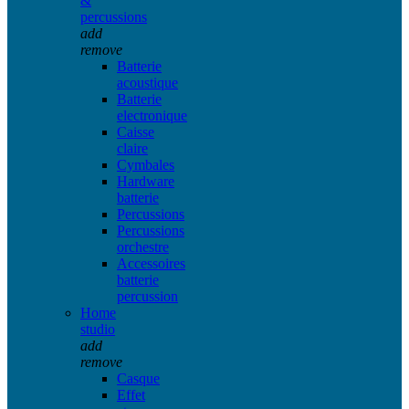
&
percussions
add
remove
Batterie
acoustique
Batterie
electronique
Caisse
claire
Cymbales
Hardware
batterie
Percussions
Percussions
orchestre
Accessoires
batterie
percussion
Home
studio
add
remove
Casque
Effet