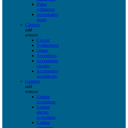
Piano
rythmique
Accessoires
piano
Claviers
add
remove
Clavier
Synthetiseur
Orgue
Accordeon
Accessoires
claviers
Accessoires
accordeons
Guitares
add
remove
Guitare
acoustique
Guitare
electro
acoustique
Guitare
classique