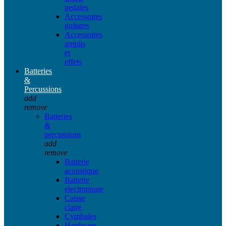
pedales
Accessoires
guitares
Accessoires
amplis
et
effets
Batteries
&
Percussions
add
remove
Batteries
&
percussions
add
remove
Batterie
acoustique
Batterie
electronique
Caisse
claire
Cymbales
Hardware