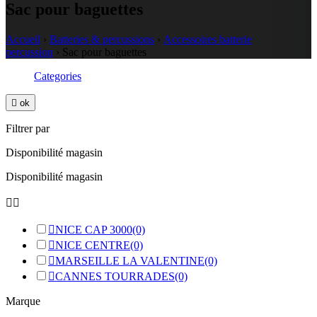
Sac pour baguettes
Accueil
›
Batteries & percussions
›
Accessoires batterie
percussion
›
Sac pour baguettes
Categories

ok
Filtrer par
Disponibilité magasin
Disponibilité magasin



NICE CAP 3000
(0)

NICE CENTRE
(0)

MARSEILLE LA VALENTINE
(0)

CANNES TOURRADES
(0)
Marque