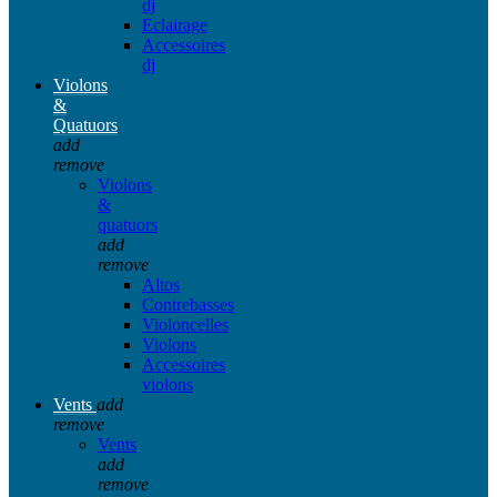
dj
Eclairage
Accessoires
dj
Violons
&
Quatuors
add
remove
Violons
&
quatuors
add
remove
Altos
Contrebasses
Violoncelles
Violons
Accessoires
violons
Vents
add
remove
Vents
add
remove