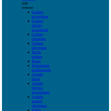
add
remove
Guitare
acoustique
Guitare
electro
acoustique
Guitare
classique
Guitare
electrique
Packs
guitare
Basse
Instruments
traditionnels
Amplis
basse
Amplis
electro-
acoustiques
Amplis
guitare
electrique
Effets