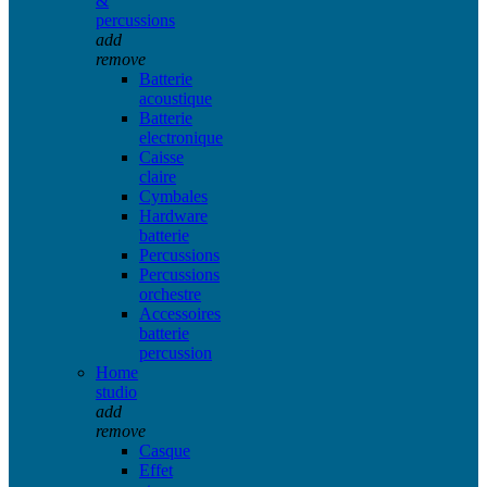
&
percussions
add
remove
Batterie
acoustique
Batterie
electronique
Caisse
claire
Cymbales
Hardware
batterie
Percussions
Percussions
orchestre
Accessoires
batterie
percussion
Home
studio
add
remove
Casque
Effet