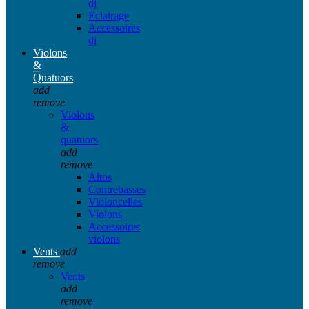
dj
Eclairage
Accessoires
dj
Violons
&
Quatuors
add
remove
Violons
&
quatuors
add
remove
Altos
Contrebasses
Violoncelles
Violons
Accessoires
violons
Vents
add
remove
Vents
add
remove