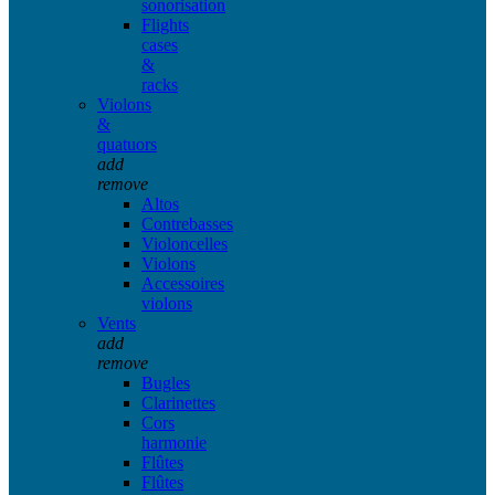
sonorisation
Flights
cases
&
racks
Violons
&
quatuors
add
remove
Altos
Contrebasses
Violoncelles
Violons
Accessoires
violons
Vents
add
remove
Bugles
Clarinettes
Cors
harmonie
Flûtes
Flûtes