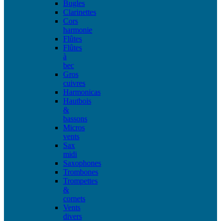
Bugles
Clarinettes
Cors
harmonie
Flûtes
Flûtes
à
bec
Gros
cuivres
Harmonicas
Hautbois
&
bassons
Micros
vents
Sax
midi
Saxophones
Trombones
Trompettes
&
cornets
Vents
divers