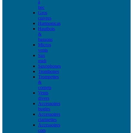
à
bec
Gros
cuivres
Harmonicas
Hautbois
&
bassons
Micros
vents
Sax
midi
Saxophones
Trombones
Trompettes
&
cornets
Vents
divers
Accessoires
bugles
Accessoires
clarinettes
Accessoires
cors