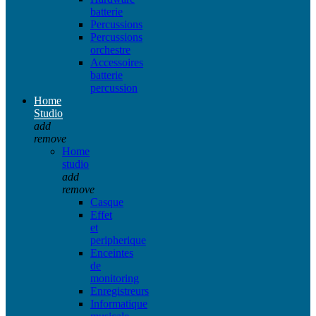
batterie
Percussions
Percussions
orchestre
Accessoires
batterie
percussion
Home
Studio
add
remove
Home
studio
add
remove
Casque
Effet
et
peripherique
Enceintes
de
monitoring
Enregistreurs
Informatique