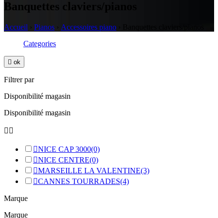
Banquettes claviers/pianos
Accueil
›
Pianos
›
Accessoires piano
›
Banquettes claviers/pianos
Categories

ok
Filtrer par
Disponibilité magasin
Disponibilité magasin



NICE CAP 3000
(0)

NICE CENTRE
(0)

MARSEILLE LA VALENTINE
(3)

CANNES TOURRADES
(4)
Marque
Marque