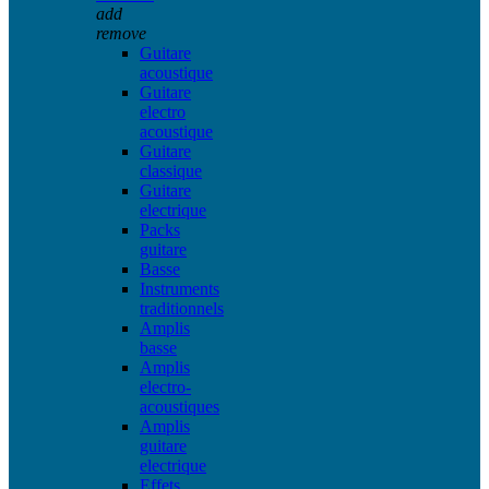
add
remove
Guitare
acoustique
Guitare
electro
acoustique
Guitare
classique
Guitare
electrique
Packs
guitare
Basse
Instruments
traditionnels
Amplis
basse
Amplis
electro-
acoustiques
Amplis
guitare
electrique
Effets