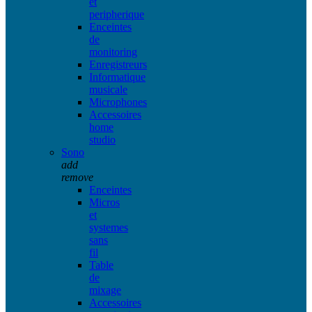
et
peripherique
Enceintes
de
monitoring
Enregistreurs
Informatique
musicale
Microphones
Accessoires
home
studio
Sono
add
remove
Enceintes
Micros
et
systemes
sans
fil
Table
de
mixage
Accessoires