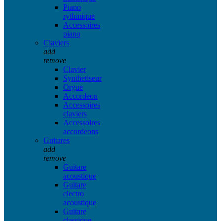
Piano
rythmique
Accessoires
piano
Claviers
add
remove
Clavier
Synthetiseur
Orgue
Accordeon
Accessoires
claviers
Accessoires
accordeons
Guitares
add
remove
Guitare
acoustique
Guitare
electro
acoustique
Guitare
classique