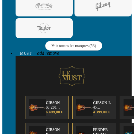
Voir toutes les marques (53)
add
remove
MUST
GIBSON
GIBSON J-
SJ-200
45
Anniversary
6 499,00 €
Anniversary
4 399,00 €
Limited
Limited
Edition
Edition
GIBSON
FENDER