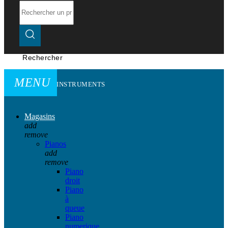
Rechercher
MENU
INSTRUMENTS
Magasins
add
remove
Pianos
add
remove
Piano
droit
Piano
à
queue
Piano
numerique