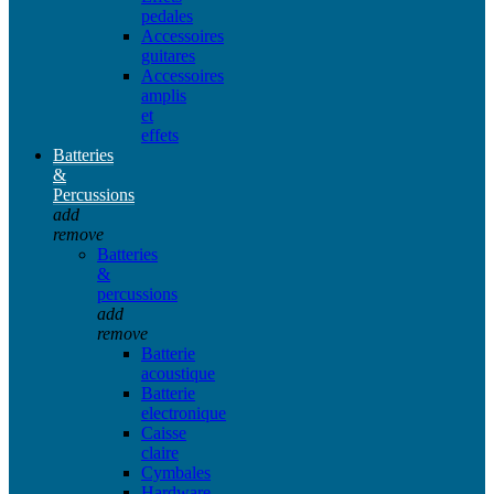
pedales
Accessoires
guitares
Accessoires
amplis
et
effets
Batteries
&
Percussions
add
remove
Batteries
&
percussions
add
remove
Batterie
acoustique
Batterie
electronique
Caisse
claire
Cymbales
Hardware