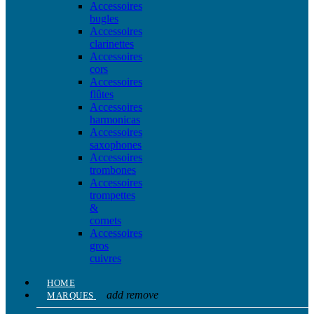
Accessoires
bugles
Accessoires
clarinettes
Accessoires
cors
Accessoires
flûtes
Accessoires
harmonicas
Accessoires
saxophones
Accessoires
trombones
Accessoires
trompettes
&
cornets
Accessoires
gros
cuivres
HOME
add
remove
MARQUES