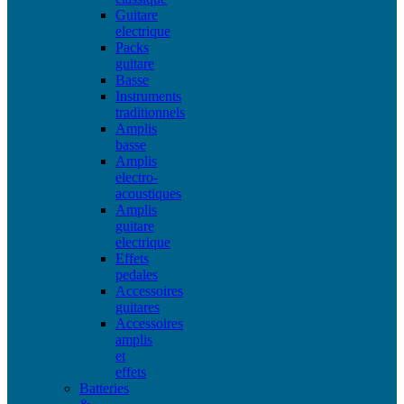
Guitare
electrique
Packs
guitare
Basse
Instruments
traditionnels
Amplis
basse
Amplis
electro-
acoustiques
Amplis
guitare
electrique
Effets
pedales
Accessoires
guitares
Accessoires
amplis
et
effets
Batteries