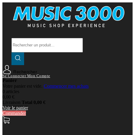
Rechercher
Se Connecter
Mon Compte
Panier
Votre panier est vide.
Commencer mes achats
0 articles
0,00 €
Livraison
Total
0,00 €
Voir le panier
Commander