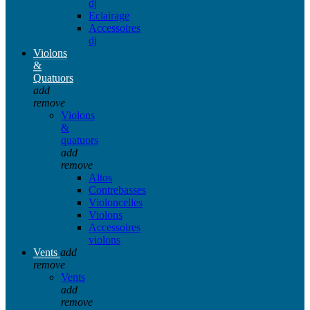
dj
Eclairage
Accessoires
dj
Violons
&
Quatuors
add
remove
Violons
&
quatuors
add
remove
Altos
Contrebasses
Violoncelles
Violons
Accessoires
violons
Vents
add
remove
Vents
add
remove