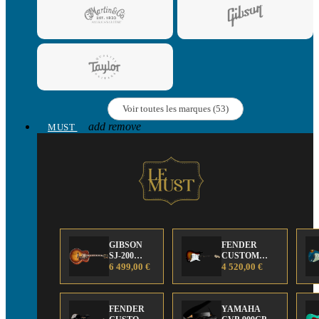
Voir toutes les marques (53)
add
remove
MUST
GIBSON
FENDER
SJ-200
CUSTOM
Anniversary
6 499,00 €
SHOP Strat 63'
4 520,00 €
Limited
NOS Sunburst
Edition
FENDER
YAMAHA