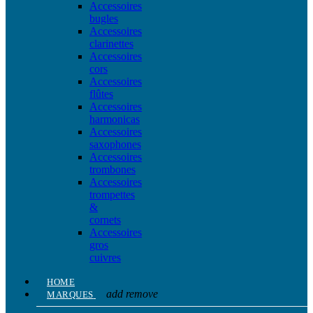
Accessoires
bugles
Accessoires
clarinettes
Accessoires
cors
Accessoires
flûtes
Accessoires
harmonicas
Accessoires
saxophones
Accessoires
trombones
Accessoires
trompettes
&
cornets
Accessoires
gros
cuivres
HOME
add
remove
MARQUES