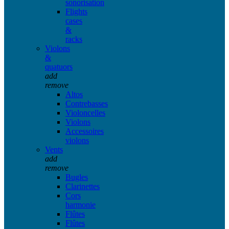
sonorisation
Flights
cases
&
racks
Violons
&
quatuors
add
remove
Altos
Contrebasses
Violoncelles
Violons
Accessoires
violons
Vents
add
remove
Bugles
Clarinettes
Cors
harmonie
Flûtes
Flûtes