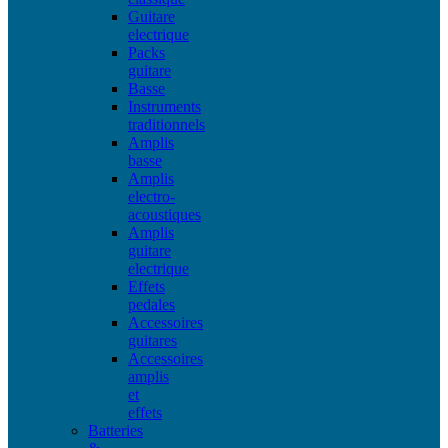
Guitare
electrique
Packs
guitare
Basse
Instruments
traditionnels
Amplis
basse
Amplis
electro-
acoustiques
Amplis
guitare
electrique
Effets
pedales
Accessoires
guitares
Accessoires
amplis
et
effets
Batteries