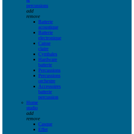
&
percussions
add
remove
Batterie
acoustique
Batterie
electronique
Caisse
claire
Cymbales
Hardware
batterie
Percussions
Percussions
orchestre
Accessoires
batterie
percussion
Home
studio
add
remove
Casque
Effet