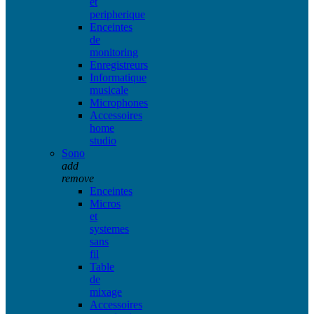
et
peripherique
Enceintes
de
monitoring
Enregistreurs
Informatique
musicale
Microphones
Accessoires
home
studio
Sono
add
remove
Enceintes
Micros
et
systemes
sans
fil
Table
de
mixage
Accessoires