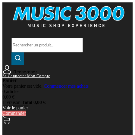
Rechercher
Se Connecter
Mon Compte
Panier
Votre panier est vide.
Commencer mes achats
0 articles
0,00 €
Livraison
Total
0,00 €
Voir le panier
Commander