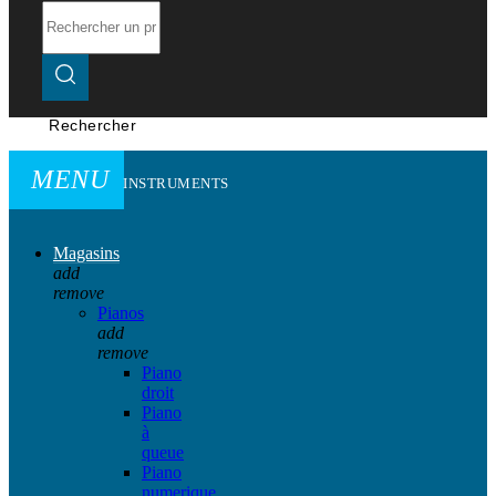
Rechercher
MENU
INSTRUMENTS
Magasins
add
remove
Pianos
add
remove
Piano
droit
Piano
à
queue
Piano
numerique