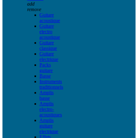
add
remove
Guitare
acoustique
Guitare
electro
acoustique
Guitare
classique
Guitare
electrique
Packs
guitare
Basse
Instruments
traditionnels
Amplis
basse
Amplis
electro-
acoustiques
Amplis
guitare
electrique
Effets