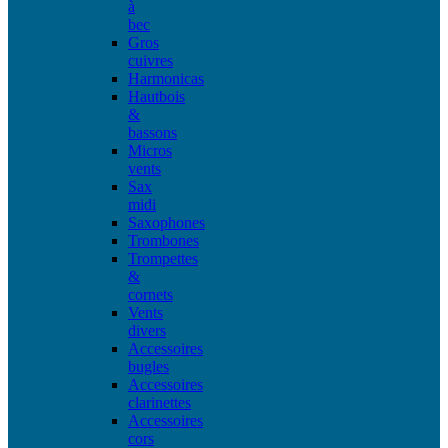
à
bec
Gros
cuivres
Harmonicas
Hautbois
&
bassons
Micros
vents
Sax
midi
Saxophones
Trombones
Trompettes
&
cornets
Vents
divers
Accessoires
bugles
Accessoires
clarinettes
Accessoires
cors