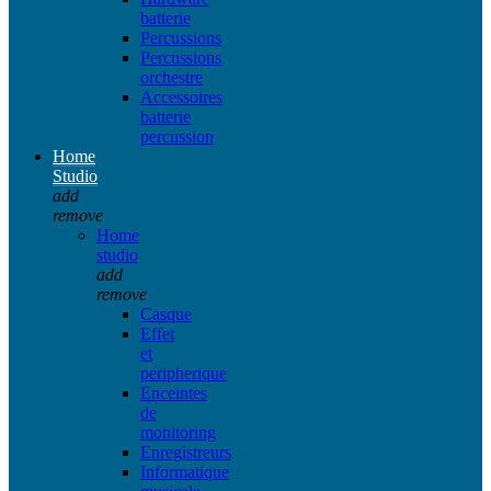
batterie
Percussions
Percussions
orchestre
Accessoires
batterie
percussion
Home
Studio
add
remove
Home
studio
add
remove
Casque
Effet
et
peripherique
Enceintes
de
monitoring
Enregistreurs
Informatique