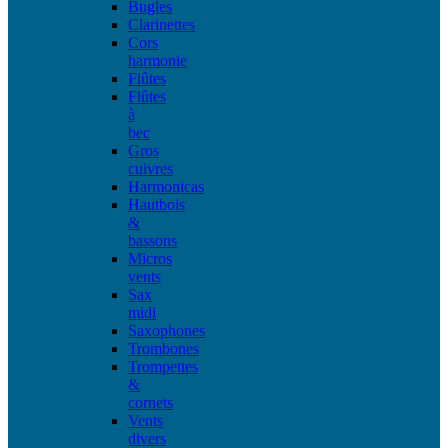
Bugles
Clarinettes
Cors
harmonie
Flûtes
Flûtes
à
bec
Gros
cuivres
Harmonicas
Hautbois
&
bassons
Micros
vents
Sax
midi
Saxophones
Trombones
Trompettes
&
cornets
Vents
divers