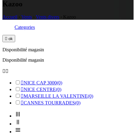
Kazoo
Accueil
›
Vents
›
Vents divers
›
Kazoo
Categories

ok
Disponibilité magasin
Disponibilité magasin



NICE CAP 3000
(0)

NICE CENTRE
(0)

MARSEILLE LA VALENTINE
(0)

CANNES TOURRADES
(0)