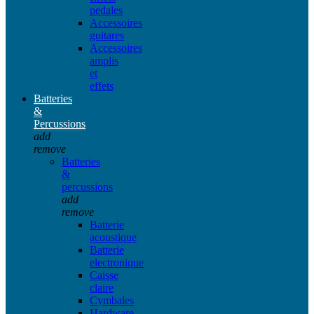
pedales
Accessoires
guitares
Accessoires
amplis
et
effets
Batteries
&
Percussions
add
remove
Batteries
&
percussions
add
remove
Batterie
acoustique
Batterie
electronique
Caisse
claire
Cymbales
Hardware