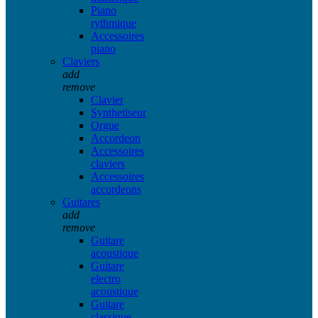
Piano
rythmique
Accessoires
piano
Claviers
add
remove
Clavier
Synthetiseur
Orgue
Accordeon
Accessoires
claviers
Accessoires
accordeons
Guitares
add
remove
Guitare
acoustique
Guitare
electro
acoustique
Guitare
classique