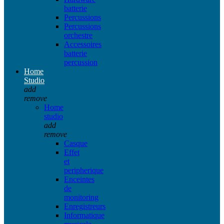
batterie
Percussions
Percussions
orchestre
Accessoires
batterie
percussion
Home
Studio
add
remove
Home
studio
add
remove
Casque
Effet
et
peripherique
Enceintes
de
monitoring
Enregistreurs
Informatique