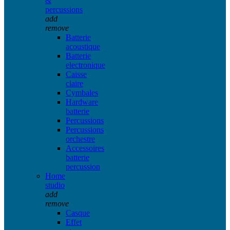
&
percussions
add
remove
Batterie
acoustique
Batterie
electronique
Caisse
claire
Cymbales
Hardware
batterie
Percussions
Percussions
orchestre
Accessoires
batterie
percussion
Home
studio
add
remove
Casque
Effet