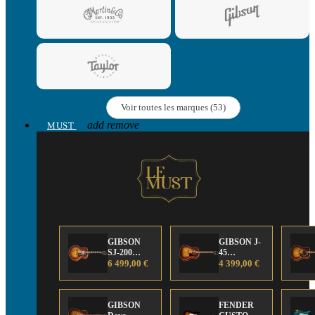
Voir toutes les marques (53)
add
remove
MUST
GIBSON
GIBSON J-
SJ-200
45
Anniversary
6 499,00 €
Anniversary
4 399,00 €
Limited
Limited
Edition
Edition
GIBSON
FENDER