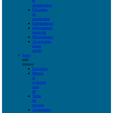
et
peripherique
Enceintes
de
monitoring
Enregistreurs
Informatique
musicale
Microphones
Accessoires
home
studio
Sono
add
remove
Enceintes
Micros
et
systemes
sans
fil
Table
de
mixage
Accessoires