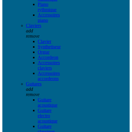
Piano
rythmique
Accessoires
piano
Claviers
add
remove
Clavier
Synthetiseur
Orgue
Accordeon
Accessoires
claviers
Accessoires
accordeons
Guitares
add
remove
Guitare
acoustique
Guitare
electro
acoustique
Guitare
classique