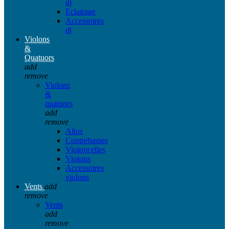
dj
Eclairage
Accessoires
dj
Violons
&
Quatuors
add
remove
Violons
&
quatuors
add
remove
Altos
Contrebasses
Violoncelles
Violons
Accessoires
violons
Vents
add
remove
Vents
add
remove