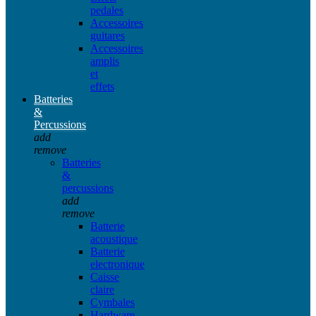
pedales
Accessoires
guitares
Accessoires
amplis
et
effets
Batteries
&
Percussions
add
remove
Batteries
&
percussions
add
remove
Batterie
acoustique
Batterie
electronique
Caisse
claire
Cymbales
Hardware