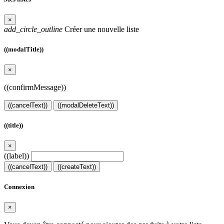
×
add_circle_outline
Créer une nouvelle liste
((modalTitle))
×
((confirmMessage))
((cancelText))
((modalDeleteText))
((title))
×
((label))
((cancelText))
((createText))
Connexion
×