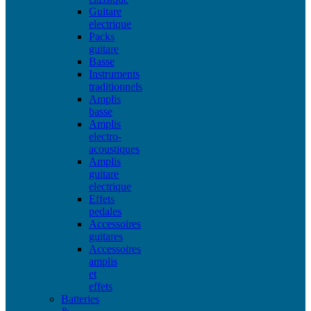
Guitare
electrique
Packs
guitare
Basse
Instruments
traditionnels
Amplis
basse
Amplis
electro-
acoustiques
Amplis
guitare
electrique
Effets
pedales
Accessoires
guitares
Accessoires
amplis
et
effets
Batteries