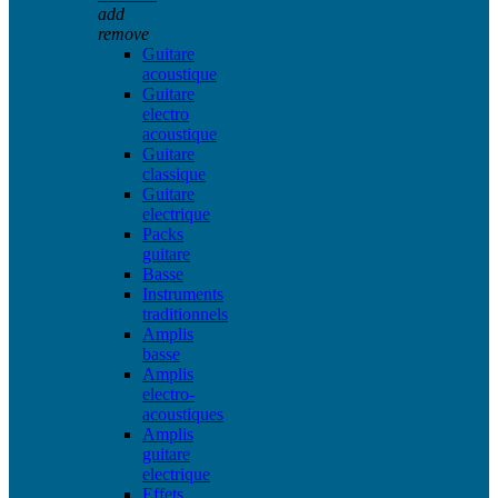
add
remove
Guitare
acoustique
Guitare
electro
acoustique
Guitare
classique
Guitare
electrique
Packs
guitare
Basse
Instruments
traditionnels
Amplis
basse
Amplis
electro-
acoustiques
Amplis
guitare
electrique
Effets