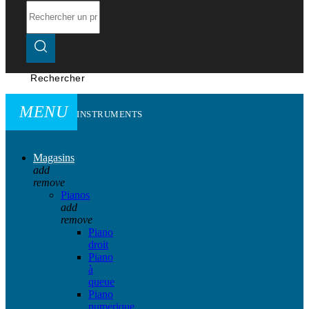
Rechercher
MENU
INSTRUMENTS
Magasins
add
remove
Pianos
add
remove
Piano
droit
Piano
à
queue
Piano
numerique