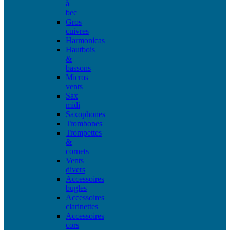
à
bec
Gros
cuivres
Harmonicas
Hautbois
&
bassons
Micros
vents
Sax
midi
Saxophones
Trombones
Trompettes
&
cornets
Vents
divers
Accessoires
bugles
Accessoires
clarinettes
Accessoires
cors