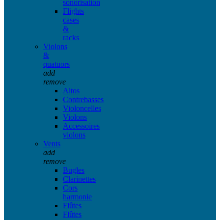
sonorisation
Flights
cases
&
racks
Violons
&
quatuors
add
remove
Altos
Contrebasses
Violoncelles
Violons
Accessoires
violons
Vents
add
remove
Bugles
Clarinettes
Cors
harmonie
Flûtes
Flûtes