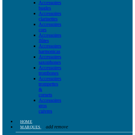
Accessoires
bugles
Accessoires
clarinettes
Accessoires
cors
Accessoires
flûtes
Accessoires
harmonicas
Accessoires
saxophones
Accessoires
trombones
Accessoires
trompettes
&
cornets
Accessoires
gros
cuivres
HOME
add
remove
MARQUES