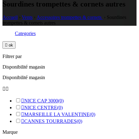
Sourdines trompettes & cornets autres
Accueil
›
Vents
›
Accessoires trompettes & cornets
›
Sourdines
trompettes & cornets autres
Categories

ok
Filtrer par
Disponibilité magasin
Disponibilité magasin



NICE CAP 3000
(0)

NICE CENTRE
(0)

MARSEILLE LA VALENTINE
(0)

CANNES TOURRADES
(0)
Marque