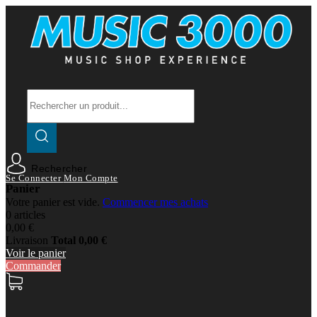
Rechercher
Se Connecter
Mon Compte
Panier
Votre panier est vide.
Commencer mes achats
0 articles
0,00 €
Livraison
Total
0,00 €
Voir le panier
Commander