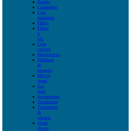
Bugles
Clarinettes
Cors
harmonie
Flûtes
Flûtes
à
bec
Gros
cuivres
Harmonicas
Hautbois
&
bassons
Micros
vents
Sax
midi
Saxophones
Trombones
Trompettes
&
cornets
Vents
divers