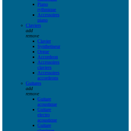
Piano
rythmique
Accessoires
piano
Claviers
add
remove
Clavier
Synthetiseur
Orgue
Accordeon
Accessoires
claviers
Accessoires
accordeons
Guitares
add
remove
Guitare
acoustique
Guitare
electro
acoustique
Guitare
classique