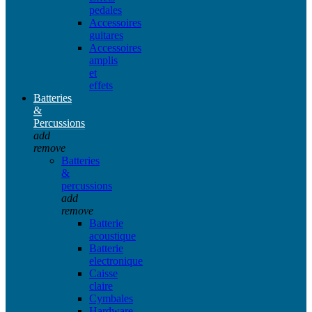
pedales
Accessoires
guitares
Accessoires
amplis
et
effets
Batteries
&
Percussions
add
remove
Batteries
&
percussions
add
remove
Batterie
acoustique
Batterie
electronique
Caisse
claire
Cymbales
Hardware