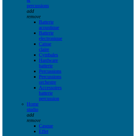
&
percussions
add
remove
Batterie
acoustique
Batterie
electronique
Caisse
claire
Cymbales
Hardware
batterie
Percussions
Percussions
orchestre
Accessoires
batterie
percussion
Home
studio
add
remove
Casque
Effet