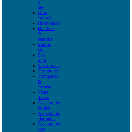
à
bec
Gros
cuivres
Harmonicas
Hautbois
&
bassons
Micros
vents
Sax
midi
Saxophones
Trombones
Trompettes
&
cornets
Vents
divers
Accessoires
bugles
Accessoires
clarinettes
Accessoires
cors