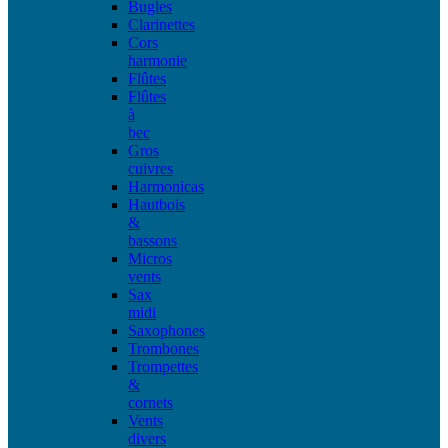
Bugles
Clarinettes
Cors
harmonie
Flûtes
Flûtes
à
bec
Gros
cuivres
Harmonicas
Hautbois
&
bassons
Micros
vents
Sax
midi
Saxophones
Trombones
Trompettes
&
cornets
Vents
divers