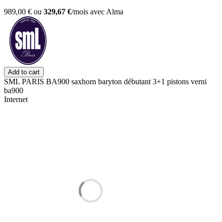
989,00 €
ou
329,67 €
/mois
avec
Alma
Add to cart
SML PARIS BA900 saxhorn baryton débutant 3+1 pistons verni
ba900
Internet