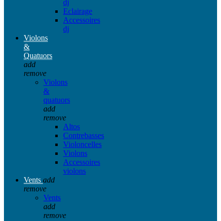
dj
Eclairage
Accessoires
dj
Violons
&
Quatuors
add
remove
Violons
&
quatuors
add
remove
Altos
Contrebasses
Violoncelles
Violons
Accessoires
violons
Vents
add
remove
Vents
add
remove