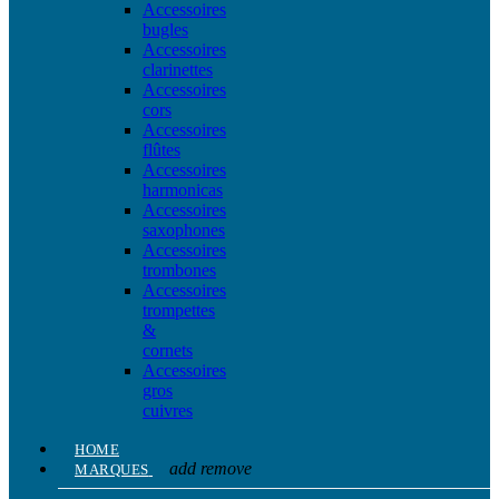
Accessoires
bugles
Accessoires
clarinettes
Accessoires
cors
Accessoires
flûtes
Accessoires
harmonicas
Accessoires
saxophones
Accessoires
trombones
Accessoires
trompettes
&
cornets
Accessoires
gros
cuivres
HOME
add
remove
MARQUES