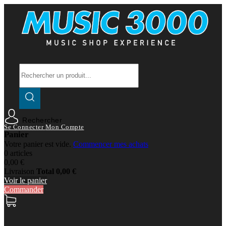
Rechercher
Se Connecter
Mon Compte
Panier
Votre panier est vide.
Commencer mes achats
0 articles
0,00 €
Livraison
Total
0,00 €
Voir le panier
Commander