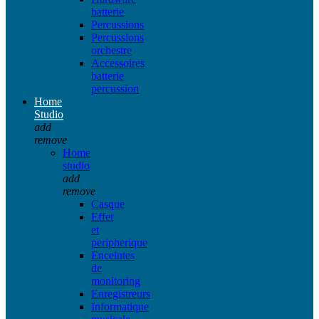
batterie
Percussions
Percussions
orchestre
Accessoires
batterie
percussion
Home
Studio
add
remove
Home
studio
add
remove
Casque
Effet
et
peripherique
Enceintes
de
monitoring
Enregistreurs
Informatique