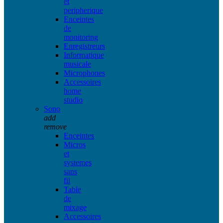
et
peripherique
Enceintes
de
monitoring
Enregistreurs
Informatique
musicale
Microphones
Accessoires
home
studio
Sono
add
remove
Enceintes
Micros
et
systemes
sans
fil
Table
de
mixage
Accessoires