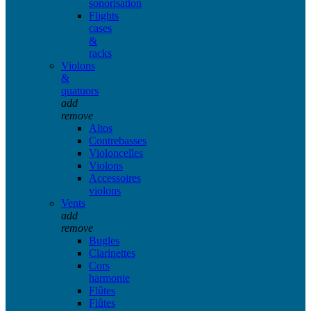
sonorisation
Flights
cases
&
racks
Violons
&
quatuors
add
remove
Altos
Contrebasses
Violoncelles
Violons
Accessoires
violons
Vents
add
remove
Bugles
Clarinettes
Cors
harmonie
Flûtes
Flûtes