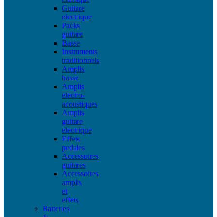
Guitare
electrique
Packs
guitare
Basse
Instruments
traditionnels
Amplis
basse
Amplis
electro-
acoustiques
Amplis
guitare
electrique
Effets
pedales
Accessoires
guitares
Accessoires
amplis
et
effets
Batteries