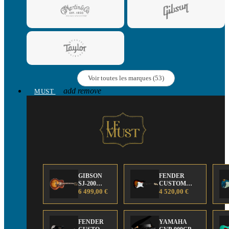
Voir toutes les marques (53)
add
remove
MUST
GIBSON
FENDER
SJ-200
CUSTOM
Anniversary
6 499,00 €
SHOP Strat 63'
4 520,00 €
Limited
NOS Sunburst
Edition
FENDER
YAMAHA