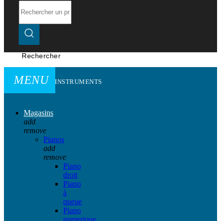
Rechercher
MENU
INSTRUMENTS
Magasins
add
remove
Pianos
add
remove
Piano
droit
Piano
à
queue
Piano
numerique