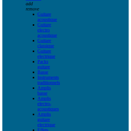
add
remove
Guitare
acoustique
Guitare
electro
acoustique
Guitare
classique
Guitare
electrique
Packs
guitare
Basse
Instruments
traditionnels
Amplis
basse
Amplis
electro-
acoustiques
Amplis
guitare
electrique
Effets