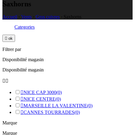
Saxhorns
Accueil
›
Vents
›
Gros cuivres
›
Saxhorns
Categories

ok
Filtrer par
Disponibilité magasin
Disponibilité magasin



NICE CAP 3000
(0)

NICE CENTRE
(0)

MARSEILLE LA VALENTINE
(0)

CANNES TOURRADES
(0)
Marque
Marque