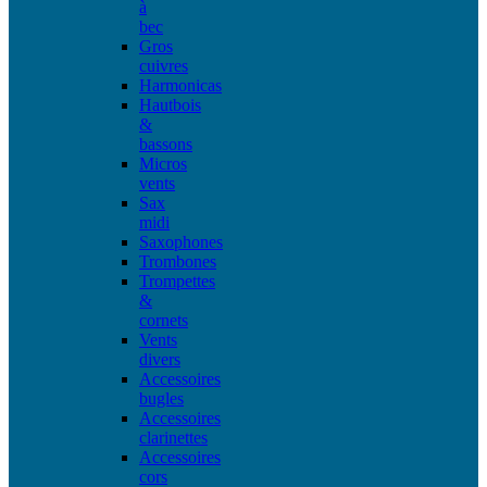
à
bec
Gros
cuivres
Harmonicas
Hautbois
&
bassons
Micros
vents
Sax
midi
Saxophones
Trombones
Trompettes
&
cornets
Vents
divers
Accessoires
bugles
Accessoires
clarinettes
Accessoires
cors