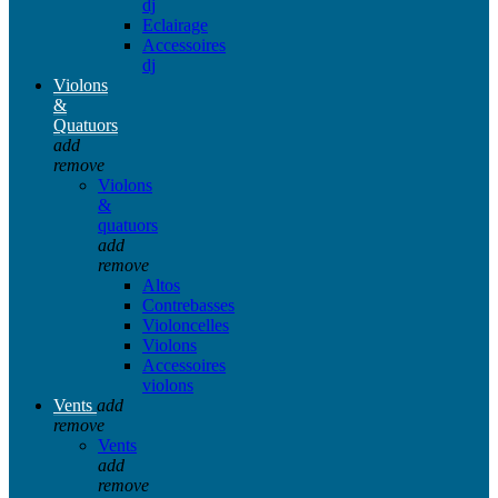
dj
Eclairage
Accessoires
dj
Violons
&
Quatuors
add
remove
Violons
&
quatuors
add
remove
Altos
Contrebasses
Violoncelles
Violons
Accessoires
violons
Vents
add
remove
Vents
add
remove