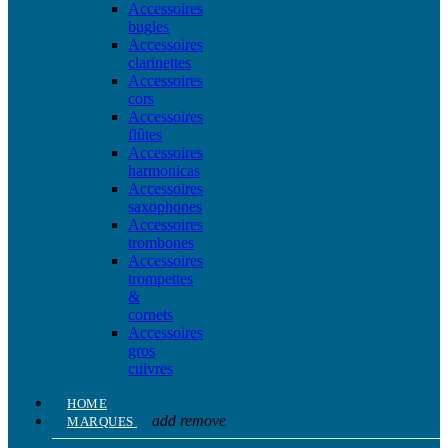
Accessoires
bugles
Accessoires
clarinettes
Accessoires
cors
Accessoires
flûtes
Accessoires
harmonicas
Accessoires
saxophones
Accessoires
trombones
Accessoires
trompettes
&
cornets
Accessoires
gros
cuivres
HOME
add
remove
MARQUES