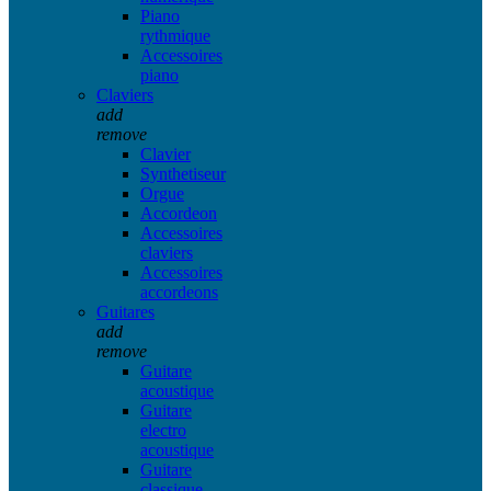
Piano
rythmique
Accessoires
piano
Claviers
add
remove
Clavier
Synthetiseur
Orgue
Accordeon
Accessoires
claviers
Accessoires
accordeons
Guitares
add
remove
Guitare
acoustique
Guitare
electro
acoustique
Guitare
classique