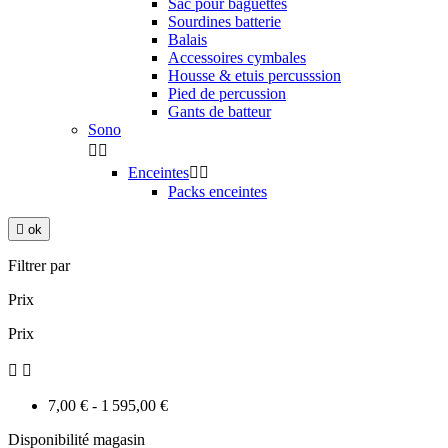
Sac pour baguettes
Sourdines batterie
Balais
Accessoires cymbales
Housse & etuis percusssion
Pied de percussion
Gants de batteur
Sono


Enceintes


Packs enceintes

ok
Filtrer par
Prix
Prix


7,00 € - 1 595,00 €
Disponibilité magasin