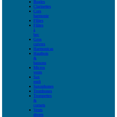
Bugles
Clarinettes
Cors
harmonie
Flûtes
Flûtes
à
bec
Gros
cuivres
Harmonicas
Hautbois
&
bassons
Micros
vents
Sax
midi
Saxophones
Trombones
Trompettes
&
cornets
Vents
divers