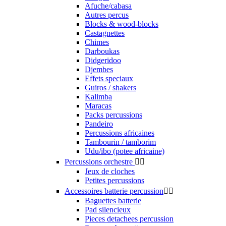
Afuche/cabasa
Autres percus
Blocks & wood-blocks
Castagnettes
Chimes
Darboukas
Didgeridoo
Djembes
Effets speciaux
Guiros / shakers
Kalimba
Maracas
Packs percussions
Pandeiro
Percussions africaines
Tambourin / tamborim
Udu/ibo (potee africaine)
Percussions orchestre


Jeux de cloches
Petites percussions
Accessoires batterie percussion


Baguettes batterie
Pad silencieux
Pieces detachees percussion