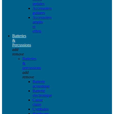
pedales
Accessoires
guitares
Accessoires
amplis
et
effets
Batteries
&
Percussions
add
remove
Batteries
&
percussions
add
remove
Batterie
acoustique
Batterie
electronique
Caisse
claire
Cymbales
Hardware