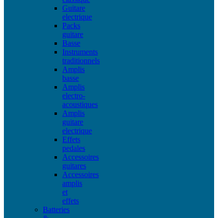
Guitare
electrique
Packs
guitare
Basse
Instruments
traditionnels
Amplis
basse
Amplis
electro-
acoustiques
Amplis
guitare
electrique
Effets
pedales
Accessoires
guitares
Accessoires
amplis
et
effets
Batteries