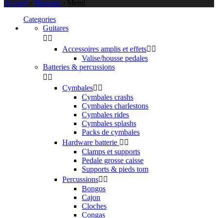
Accueil
›
Marques
›
Meinl
Categories
Guitares


Accessoires amplis et effets


Valise/housse pedales
Batteries & percussions


Cymbales


Cymbales crashs
Cymbales charlestons
Cymbales rides
Cymbales splashs
Packs de cymbales
Hardware batterie


Clamps et supports
Pedale grosse caisse
Supports & pieds tom
Percussions


Bongos
Cajon
Cloches
Congas