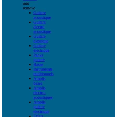
add
remove
Guitare
acoustique
Guitare
electro
acoustique
Guitare
classique
Guitare
electrique
Packs
guitare
Basse
Instruments
traditionnels
Amplis
basse
Amplis
electro-
acoustiques
Amplis
guitare
electrique
Effets