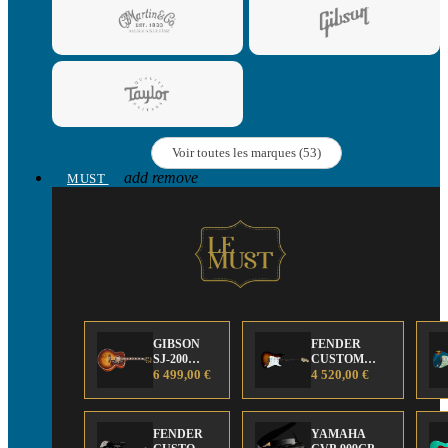
Voir toutes les marques (53)
add
remove
MUST
GIBSON
FENDER
SJ-200
CUSTOM
Anniversary
6 499,00 €
SHOP Strat 63'
4 520,00 €
Limited
NOS Sunburst
Edition
FENDER
YAMAHA