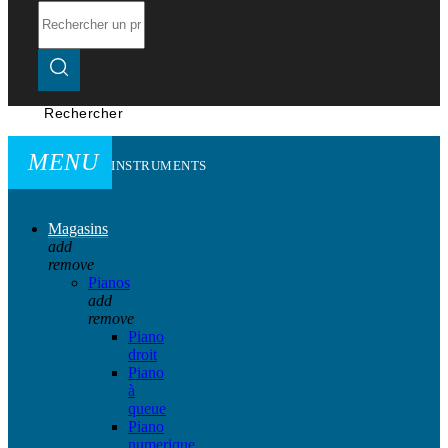
Rechercher
MENU
INSTRUMENTS
Magasins
add
remove
Pianos
add
remove
Piano
droit
Piano
à
queue
Piano
numerique