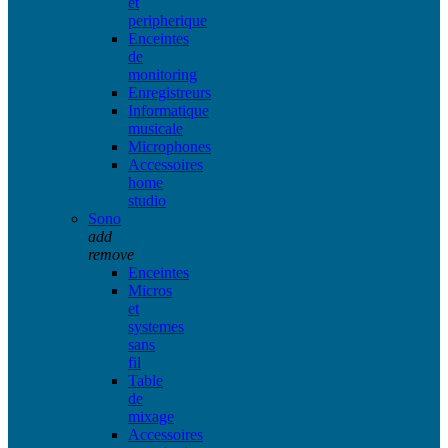
et
peripherique
Enceintes
de
monitoring
Enregistreurs
Informatique
musicale
Microphones
Accessoires
home
studio
Sono
add
remove
Enceintes
Micros
et
systemes
sans
fil
Table
de
mixage
Accessoires