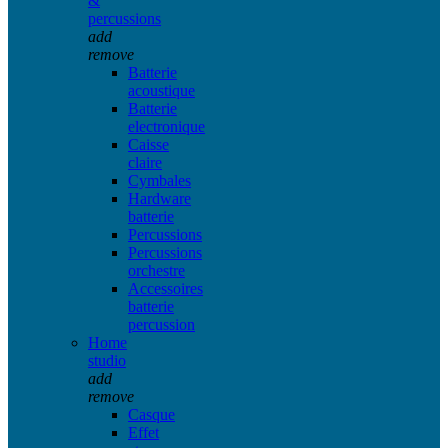
&
percussions
add
remove
Batterie
acoustique
Batterie
electronique
Caisse
claire
Cymbales
Hardware
batterie
Percussions
Percussions
orchestre
Accessoires
batterie
percussion
Home
studio
add
remove
Casque
Effet