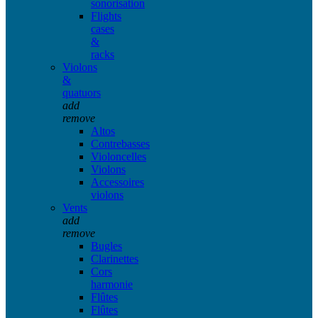
sonorisation
Flights
cases
&
racks
Violons
&
quatuors
add
remove
Altos
Contrebasses
Violoncelles
Violons
Accessoires
violons
Vents
add
remove
Bugles
Clarinettes
Cors
harmonie
Flûtes
Flûtes