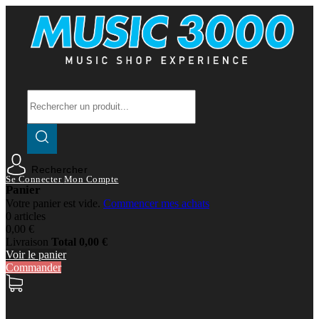
Rechercher
Se Connecter
Mon Compte
Panier
Votre panier est vide.
Commencer mes achats
0 articles
0,00 €
Livraison
Total
0,00 €
Voir le panier
Commander