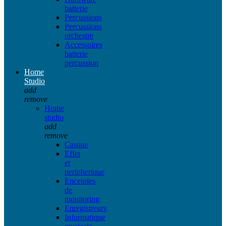
batterie
Percussions
Percussions
orchestre
Accessoires
batterie
percussion
Home
Studio
add
remove
Home
studio
add
remove
Casque
Effet
et
peripherique
Enceintes
de
monitoring
Enregistreurs
Informatique