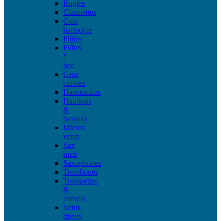
Bugles
Clarinettes
Cors
harmonie
Flûtes
Flûtes
à
bec
Gros
cuivres
Harmonicas
Hautbois
&
bassons
Micros
vents
Sax
midi
Saxophones
Trombones
Trompettes
&
cornets
Vents
divers