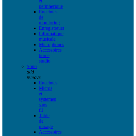
et
peripherique
Enceintes
de
monitoring
Enregistreurs
Informatique
musicale
Microphones
Accessoires
home
studio
Sono
add
remove
Enceintes
Micros
et
systemes
sans
fil
Table
de
mixage
Accessoires