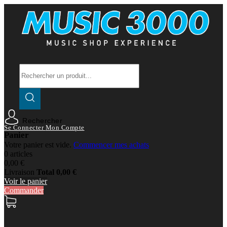
Rechercher
Se Connecter
Mon Compte
Panier
Votre panier est vide.
Commencer mes achats
0 articles
0,00 €
Livraison
Total
0,00 €
Voir le panier
Commander