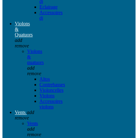
dj
Eclairage
Accessoires
dj
Violons
&
Quatuors
add
remove
Violons
&
quatuors
add
remove
Altos
Contrebasses
Violoncelles
Violons
Accessoires
violons
Vents
add
remove
Vents
add
remove