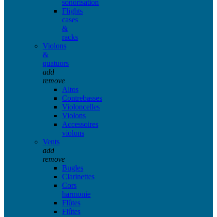
sonorisation
Flights
cases
&
racks
Violons
&
quatuors
add
remove
Altos
Contrebasses
Violoncelles
Violons
Accessoires
violons
Vents
add
remove
Bugles
Clarinettes
Cors
harmonie
Flûtes
Flûtes