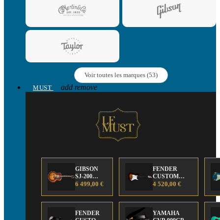
Voir toutes les marques (53)
add
remove
MUST
GIBSON
FENDER
SJ-200
CUSTOM
Anniversary
6 499,00 €
SHOP Strat 63'
4 520,00 €
Limited
NOS Sunburst
Edition
FENDER
YAMAHA