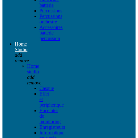
batterie
Percussions
Percussions
orchestre
Accessoires
batterie
percussion
Home
Studio
add
remove
Home
studio
add
remove
Casque
Effet
et
peripherique
Enceintes
de
monitoring
Enregistreurs
Informatique