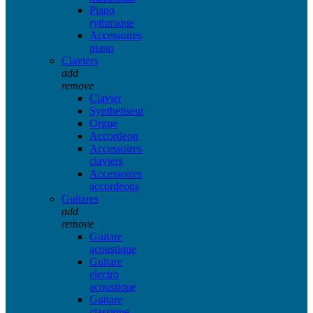
Piano
rythmique
Accessoires
piano
Claviers
add
remove
Clavier
Synthetiseur
Orgue
Accordeon
Accessoires
claviers
Accessoires
accordeons
Guitares
add
remove
Guitare
acoustique
Guitare
electro
acoustique
Guitare
classique