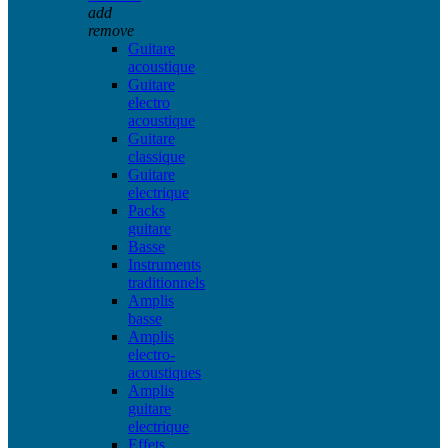
add
remove
Guitare
acoustique
Guitare
electro
acoustique
Guitare
classique
Guitare
electrique
Packs
guitare
Basse
Instruments
traditionnels
Amplis
basse
Amplis
electro-
acoustiques
Amplis
guitare
electrique
Effets