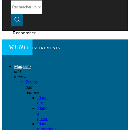
Rechercher
MENU
INSTRUMENTS
Magasins
add
remove
Pianos
add
remove
Piano
droit
Piano
à
queue
Piano
numerique