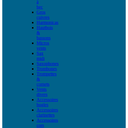
à
bec
Gros
cuivres
Harmonicas
Hautbois
&
bassons
Micros
vents
Sax
midi
Saxophones
Trombones
Trompettes
&
cornets
Vents
divers
Accessoires
bugles
Accessoires
clarinettes
Accessoires
cors