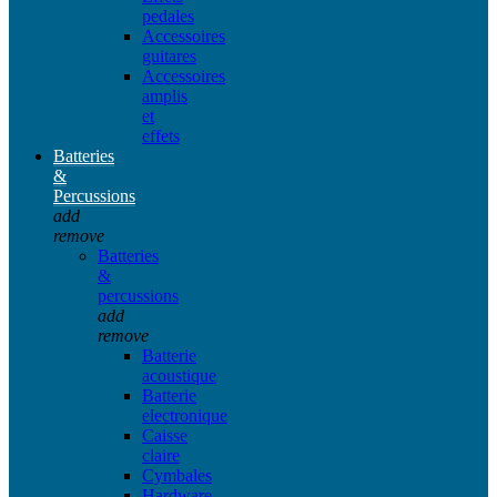
pedales
Accessoires
guitares
Accessoires
amplis
et
effets
Batteries
&
Percussions
add
remove
Batteries
&
percussions
add
remove
Batterie
acoustique
Batterie
electronique
Caisse
claire
Cymbales
Hardware