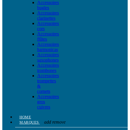
Accessoires
bugles
Accessoires
clarinettes
Accessoires
cors
Accessoires
flûtes
Accessoires
harmonicas
Accessoires
saxophones
Accessoires
trombones
Accessoires
trompettes
&
cornets
Accessoires
gros
cuivres
HOME
add
remove
MARQUES