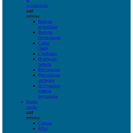
&
percussions
add
remove
Batterie
acoustique
Batterie
electronique
Caisse
claire
Cymbales
Hardware
batterie
Percussions
Percussions
orchestre
Accessoires
batterie
percussion
Home
studio
add
remove
Casque
Effet