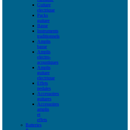
Guitare
electrique
Packs
guitare
Basse
Instruments
traditionnels
Amplis
basse
Amplis
electro-
acoustiques
Amplis
guitare
electrique
Effets
pedales
Accessoires
guitares
Accessoires
amplis
et
effets
Batteries