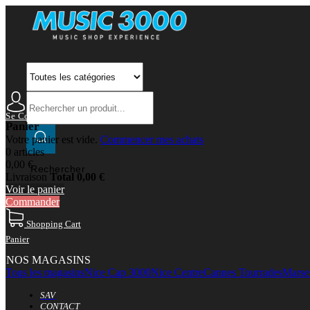
Se Connecter
Mon Compte
Panier
Votre panier est vide.
Commencer mes achats
0 articles
0,00 €
Rechercher
Livraison
Total
0,00 €
Voir le panier
Commander
Shopping Cart
Panier
NOS MAGASINS
Tous les magasins
Nice Cap 3000
Nice Centre
Cannes Tourrades
Marsei
SAV
CONTACT