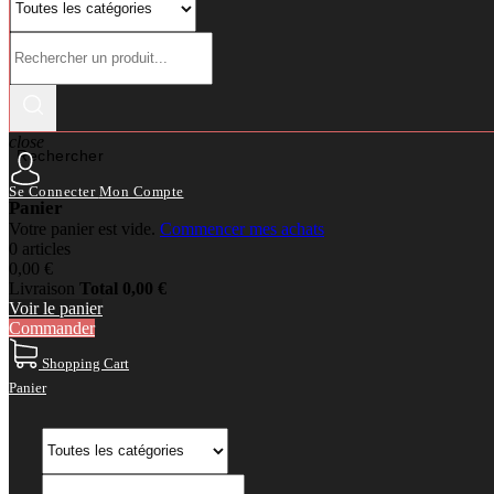
close
Rechercher
Se Connecter
Mon Compte
Panier
Votre panier est vide.
Commencer mes achats
0 articles
0,00 €
Livraison
Total
0,00 €
Voir le panier
Commander
Shopping Cart
Panier