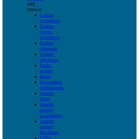
add
remove
Guitare
acoustique
Guitare
electro
acoustique
Guitare
classique
Guitare
electrique
Packs
guitare
Basse
Instruments
traditionnels
Amplis
basse
Amplis
electro-
acoustiques
Amplis
guitare
electrique
Effets