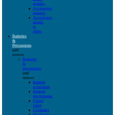
pedales
Accessoires
guitares
Accessoires
amplis
et
effets
Batteries
&
Percussions
add
remove
Batteries
&
percussions
add
remove
Batterie
acoustique
Batterie
electronique
Caisse
claire
Cymbales
Hardware