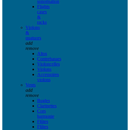
sonorisation
Flights
cases
&
racks
Violons
&
quatuors
add
remove
Altos
Contrebasses
Violoncelles
Violons
Accessoires
violons
Vents
add
remove
Bugles
Clarinettes
Cors
harmonie
Flûtes
Flûtes