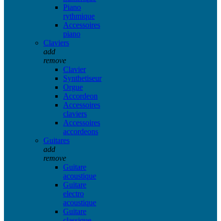
Piano
rythmique
Accessoires
piano
Claviers
add
remove
Clavier
Synthetiseur
Orgue
Accordeon
Accessoires
claviers
Accessoires
accordeons
Guitares
add
remove
Guitare
acoustique
Guitare
electro
acoustique
Guitare
classique