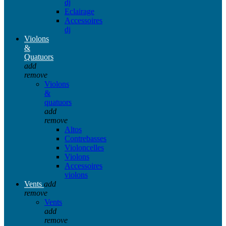
dj
Eclairage
Accessoires
dj
Violons
&
Quatuors
add
remove
Violons
&
quatuors
add
remove
Altos
Contrebasses
Violoncelles
Violons
Accessoires
violons
Vents
add
remove
Vents
add
remove