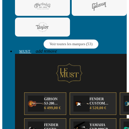
Voir toutes les marques (53)
add
remove
MUST
GIBSON
FENDER
SJ-200
CUSTOM
Anniversary
6 499,00 €
SHOP Strat 63'
4 520,00 €
Limited
NOS Sunburst
Edition
FENDER
YAMAHA