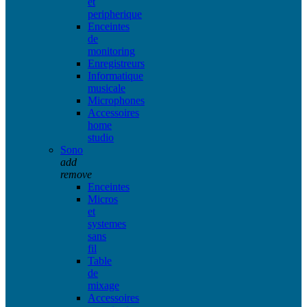
et
peripherique
Enceintes
de
monitoring
Enregistreurs
Informatique
musicale
Microphones
Accessoires
home
studio
Sono
add
remove
Enceintes
Micros
et
systemes
sans
fil
Table
de
mixage
Accessoires