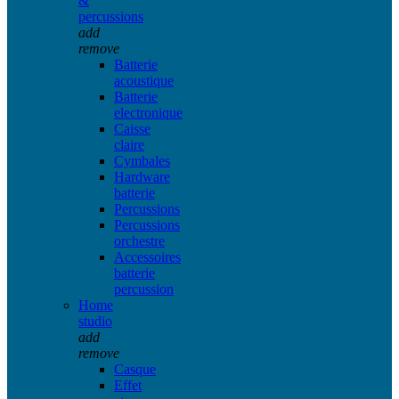
&
percussions
add
remove
Batterie
acoustique
Batterie
electronique
Caisse
claire
Cymbales
Hardware
batterie
Percussions
Percussions
orchestre
Accessoires
batterie
percussion
Home
studio
add
remove
Casque
Effet