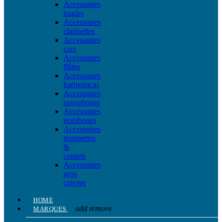
Accessoires
bugles
Accessoires
clarinettes
Accessoires
cors
Accessoires
flûtes
Accessoires
harmonicas
Accessoires
saxophones
Accessoires
trombones
Accessoires
trompettes
&
cornets
Accessoires
gros
cuivres
HOME
add
remove
MARQUES