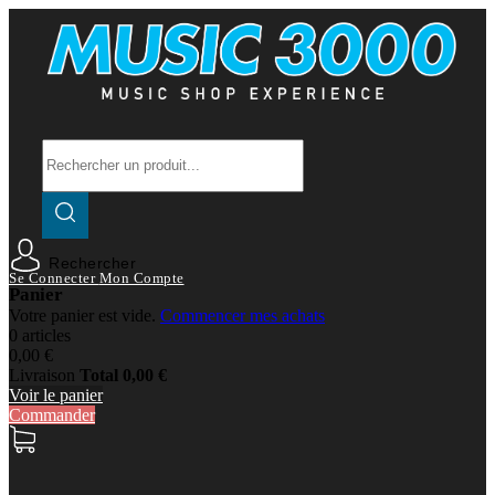
Rechercher
Se Connecter
Mon Compte
Panier
Votre panier est vide.
Commencer mes achats
0 articles
0,00 €
Livraison
Total
0,00 €
Voir le panier
Commander