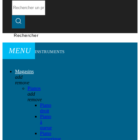
Rechercher
MENU
INSTRUMENTS
Magasins
add
remove
Pianos
add
remove
Piano
droit
Piano
à
queue
Piano
numerique