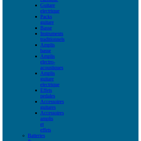
Guitare
electrique
Packs
guitare
Basse
Instruments
traditionnels
Amplis
basse
Amplis
electro-
acoustiques
Amplis
guitare
electrique
Effets
pedales
Accessoires
guitares
Accessoires
amplis
et
effets
Batteries