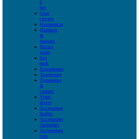
à
bec
Gros
cuivres
Harmonicas
Hautbois
&
bassons
Micros
vents
Sax
midi
Saxophones
Trombones
Trompettes
&
cornets
Vents
divers
Accessoires
bugles
Accessoires
clarinettes
Accessoires
cors