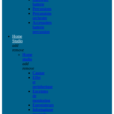
batterie
Percussions
Percussions
orchestre
Accessoires
batterie
percussion
Home
Studio
add
remove
Home
studio
add
remove
Casque
Effet
et
peripherique
Enceintes
de
monitoring
Enregistreurs
Informatique