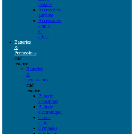
pedales
Accessoires
guitares
Accessoires
amplis
et
effets
Batteries
&
Percussions
add
remove
Batteries
&
percussions
add
remove
Batterie
acoustique
Batterie
electronique
Caisse
claire
Cymbales
Hardware