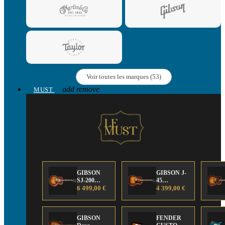
Voir toutes les marques (53)
add
remove
MUST
GIBSON
GIBSON J-
SJ-200
45
Anniversary
6 499,00 €
Anniversary
4 399,00 €
Limited
Limited
Edition
Edition
GIBSON
FENDER