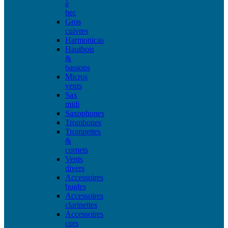
à
bec
Gros
cuivres
Harmonicas
Hautbois
&
bassons
Micros
vents
Sax
midi
Saxophones
Trombones
Trompettes
&
cornets
Vents
divers
Accessoires
bugles
Accessoires
clarinettes
Accessoires
cors