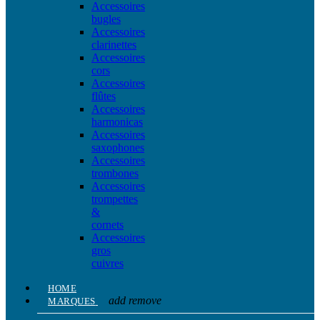
Accessoires
bugles
Accessoires
clarinettes
Accessoires
cors
Accessoires
flûtes
Accessoires
harmonicas
Accessoires
saxophones
Accessoires
trombones
Accessoires
trompettes
&
cornets
Accessoires
gros
cuivres
HOME
add
remove
MARQUES