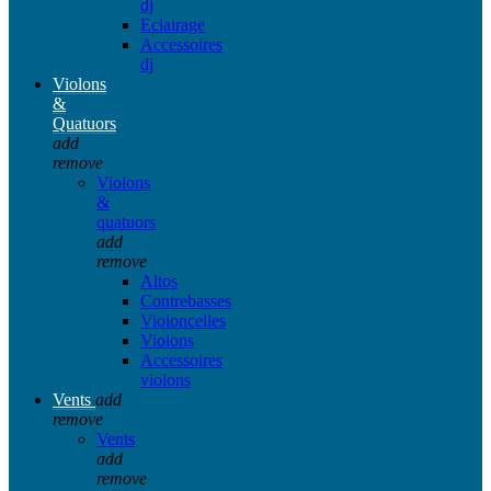
dj
Eclairage
Accessoires
dj
Violons
&
Quatuors
add
remove
Violons
&
quatuors
add
remove
Altos
Contrebasses
Violoncelles
Violons
Accessoires
violons
Vents
add
remove
Vents
add
remove