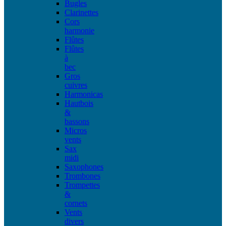
Bugles
Clarinettes
Cors
harmonie
Flûtes
Flûtes
à
bec
Gros
cuivres
Harmonicas
Hautbois
&
bassons
Micros
vents
Sax
midi
Saxophones
Trombones
Trompettes
&
cornets
Vents
divers