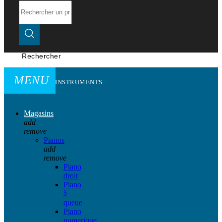
Rechercher
MENU
INSTRUMENTS
Magasins
add
remove
Pianos
add
remove
Piano
droit
Piano
à
queue
Piano
numerique