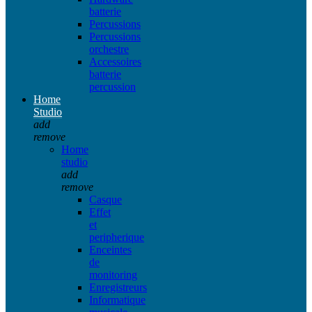
batterie
Percussions
Percussions
orchestre
Accessoires
batterie
percussion
Home
Studio
add
remove
Home
studio
add
remove
Casque
Effet
et
peripherique
Enceintes
de
monitoring
Enregistreurs
Informatique