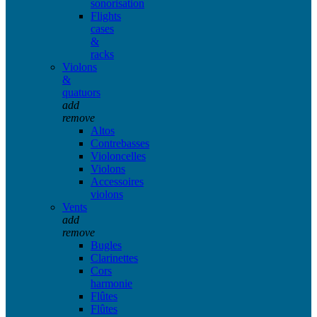
sonorisation
Flights
cases
&
racks
Violons
&
quatuors
add
remove
Altos
Contrebasses
Violoncelles
Violons
Accessoires
violons
Vents
add
remove
Bugles
Clarinettes
Cors
harmonie
Flûtes
Flûtes