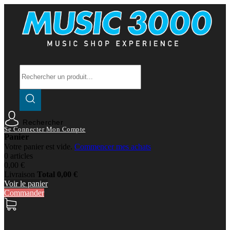
Rechercher
Se Connecter
Mon Compte
Panier
Votre panier est vide.
Commencer mes achats
0 articles
0,00 €
Livraison
Total
0,00 €
Voir le panier
Commander