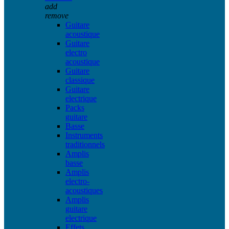
add
remove
Guitare
acoustique
Guitare
electro
acoustique
Guitare
classique
Guitare
electrique
Packs
guitare
Basse
Instruments
traditionnels
Amplis
basse
Amplis
electro-
acoustiques
Amplis
guitare
electrique
Effets