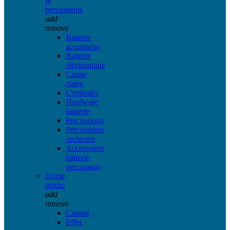
&
percussions
add
remove
Batterie
acoustique
Batterie
electronique
Caisse
claire
Cymbales
Hardware
batterie
Percussions
Percussions
orchestre
Accessoires
batterie
percussion
Home
studio
add
remove
Casque
Effet