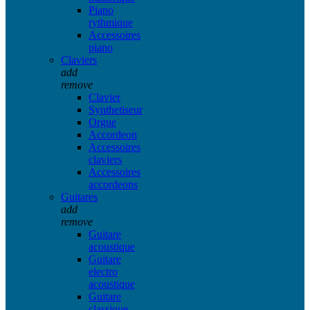
Piano
rythmique
Accessoires
piano
Claviers
add
remove
Clavier
Synthetiseur
Orgue
Accordeon
Accessoires
claviers
Accessoires
accordeons
Guitares
add
remove
Guitare
acoustique
Guitare
electro
acoustique
Guitare
classique