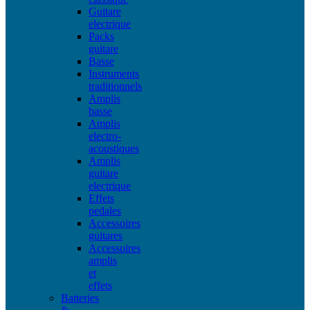
Guitare
electrique
Packs
guitare
Basse
Instruments
traditionnels
Amplis
basse
Amplis
electro-
acoustiques
Amplis
guitare
electrique
Effets
pedales
Accessoires
guitares
Accessoires
amplis
et
effets
Batteries