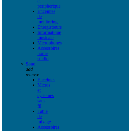
et
peripherique
Enceintes
de
monitoring
Enregistreurs
Informatique
musicale
Microphones
Accessoires
home
studio
Sono
add
remove
Enceintes
Micros
et
systemes
sans
fil
Table
de
mixage
Accessoires