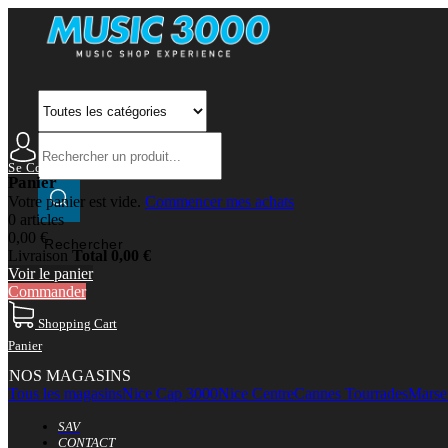
Se Connecter
Mon Compte
Panier
Votre panier est vide.
Commencer mes achats
0 articles
0,00 €
Rechercher
Livraison
Total
0,00 €
Voir le panier
Commander
Shopping Cart
Panier
NOS MAGASINS
Tous les magasins
Nice Cap 3000
Nice Centre
Cannes Tourrades
Marsei
SAV
CONTACT