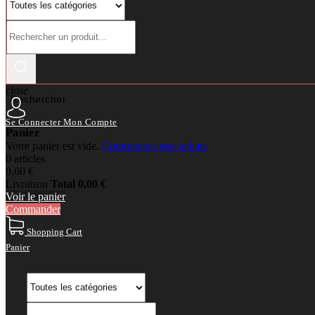
close
Rechercher
Se Connecter
Mon Compte
Panier
Votre panier est vide.
Commencer mes achats
0 articles
0,00 €
Livraison
Total
0,00 €
Voir le panier
Commander
Shopping Cart
Panier