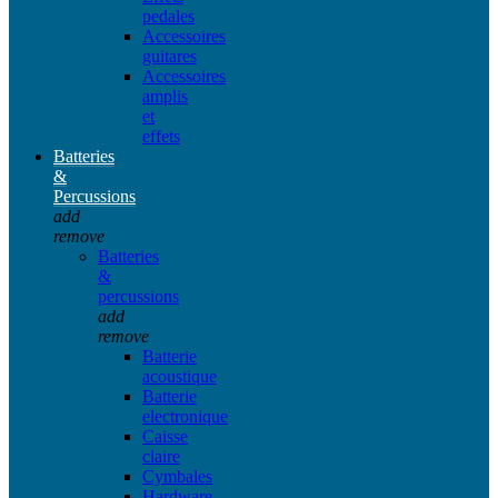
pedales
Accessoires
guitares
Accessoires
amplis
et
effets
Batteries
&
Percussions
add
remove
Batteries
&
percussions
add
remove
Batterie
acoustique
Batterie
electronique
Caisse
claire
Cymbales
Hardware