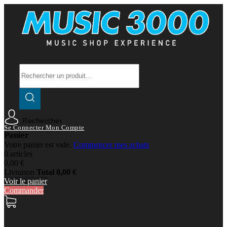
Rechercher
Se Connecter
Mon Compte
Panier
Votre panier est vide.
Commencer mes achats
0 articles
0,00 €
Livraison
Total
0,00 €
Voir le panier
Commander