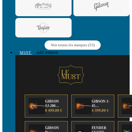
Voir toutes les marques (53)
add
remove
MUST
GIBSON
GIBSON J-
SJ-200
45
Anniversary
6 499,00 €
Anniversary
4 399,00 €
Limited
Limited
Edition
Edition
GIBSON
FENDER