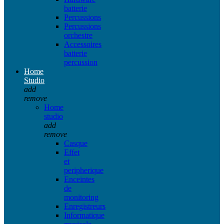
batterie
Percussions
Percussions
orchestre
Accessoires
batterie
percussion
Home
Studio
add
remove
Home
studio
add
remove
Casque
Effet
et
peripherique
Enceintes
de
monitoring
Enregistreurs
Informatique