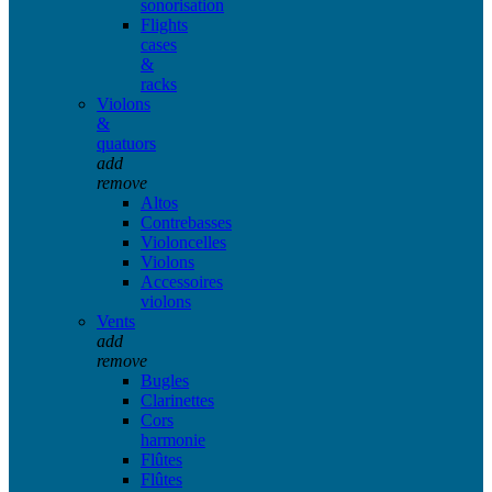
sonorisation
Flights
cases
&
racks
Violons
&
quatuors
add
remove
Altos
Contrebasses
Violoncelles
Violons
Accessoires
violons
Vents
add
remove
Bugles
Clarinettes
Cors
harmonie
Flûtes
Flûtes