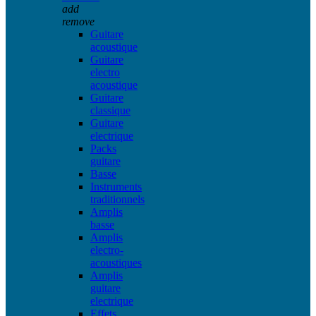
add
remove
Guitare
acoustique
Guitare
electro
acoustique
Guitare
classique
Guitare
electrique
Packs
guitare
Basse
Instruments
traditionnels
Amplis
basse
Amplis
electro-
acoustiques
Amplis
guitare
electrique
Effets