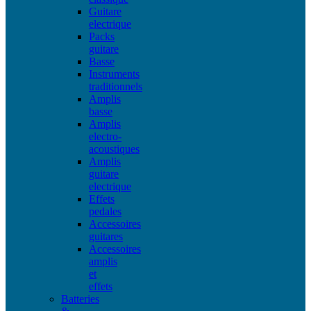
Guitare
electrique
Packs
guitare
Basse
Instruments
traditionnels
Amplis
basse
Amplis
electro-
acoustiques
Amplis
guitare
electrique
Effets
pedales
Accessoires
guitares
Accessoires
amplis
et
effets
Batteries