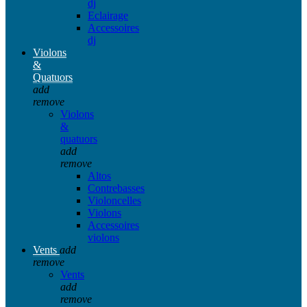
dj
Eclairage
Accessoires
dj
Violons
&
Quatuors
add
remove
Violons
&
quatuors
add
remove
Altos
Contrebasses
Violoncelles
Violons
Accessoires
violons
Vents
add
remove
Vents
add
remove