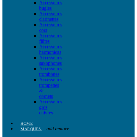
Accessoires
bugles
Accessoires
clarinettes
Accessoires
cors
Accessoires
flûtes
Accessoires
harmonicas
Accessoires
saxophones
Accessoires
trombones
Accessoires
trompettes
&
cornets
Accessoires
gros
cuivres
HOME
add
remove
MARQUES