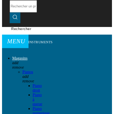
Rechercher
MENU
INSTRUMENTS
Magasins
add
remove
Pianos
add
remove
Piano
droit
Piano
à
queue
Piano
numerique