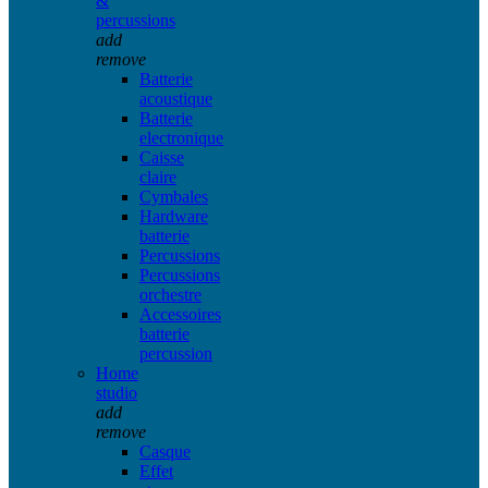
&
percussions
add
remove
Batterie
acoustique
Batterie
electronique
Caisse
claire
Cymbales
Hardware
batterie
Percussions
Percussions
orchestre
Accessoires
batterie
percussion
Home
studio
add
remove
Casque
Effet