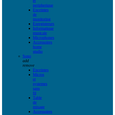
et
peripherique
Enceintes
de
monitoring
Enregistreurs
Informatique
musicale
Microphones
Accessoires
home
studio
Sono
add
remove
Enceintes
Micros
et
systemes
sans
fil
Table
de
mixage
Accessoires