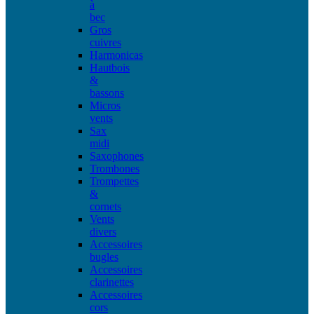
à
bec
Gros
cuivres
Harmonicas
Hautbois
&
bassons
Micros
vents
Sax
midi
Saxophones
Trombones
Trompettes
&
cornets
Vents
divers
Accessoires
bugles
Accessoires
clarinettes
Accessoires
cors