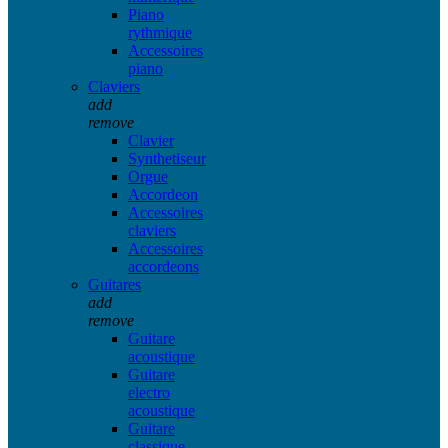
Piano
rythmique
Accessoires
piano
Claviers
add
remove
Clavier
Synthetiseur
Orgue
Accordeon
Accessoires
claviers
Accessoires
accordeons
Guitares
add
remove
Guitare
acoustique
Guitare
electro
acoustique
Guitare
classique