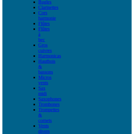
Bugles
Clarinettes
Cors
harmonie
Flûtes
Flûtes
à
bec
Gros
cuivres
Harmonicas
Hautbois
&
bassons
Micros
vents
Sax
midi
Saxophones
Trombones
Trompettes
&
cornets
Vents
divers