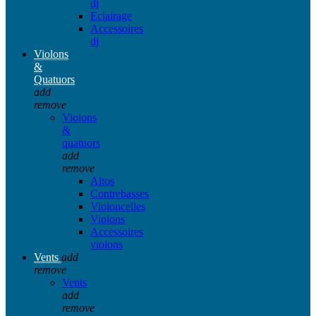
dj
Eclairage
Accessoires
dj
Violons
&
Quatuors
add
remove
Violons
&
quatuors
add
remove
Altos
Contrebasses
Violoncelles
Violons
Accessoires
violons
Vents
add
remove
Vents
add
remove