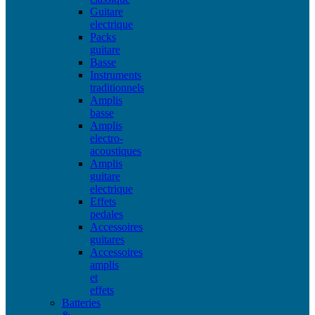
Guitare
electrique
Packs
guitare
Basse
Instruments
traditionnels
Amplis
basse
Amplis
electro-
acoustiques
Amplis
guitare
electrique
Effets
pedales
Accessoires
guitares
Accessoires
amplis
et
effets
Batteries