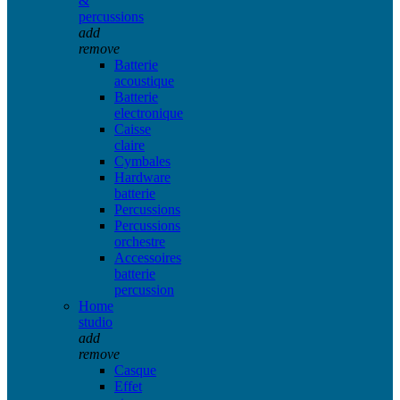
&
percussions
add
remove
Batterie
acoustique
Batterie
electronique
Caisse
claire
Cymbales
Hardware
batterie
Percussions
Percussions
orchestre
Accessoires
batterie
percussion
Home
studio
add
remove
Casque
Effet