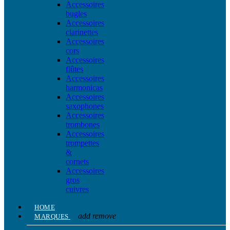
Accessoires
bugles
Accessoires
clarinettes
Accessoires
cors
Accessoires
flûtes
Accessoires
harmonicas
Accessoires
saxophones
Accessoires
trombones
Accessoires
trompettes
&
cornets
Accessoires
gros
cuivres
HOME
add
remove
MARQUES