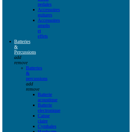
pedales
Accessoires
guitares
Accessoires
amplis
et
effets
Batteries
&
Percussions
add
remove
Batteries
&
percussions
add
remove
Batterie
acoustique
Batterie
electronique
Caisse
claire
Cymbales
Hardware