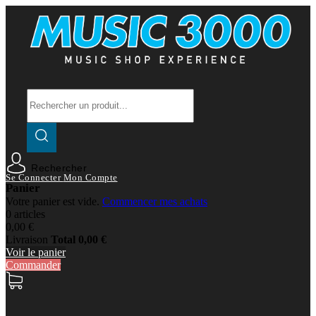
Rechercher
Se Connecter
Mon Compte
Panier
Votre panier est vide.
Commencer mes achats
0 articles
0,00 €
Livraison
Total
0,00 €
Voir le panier
Commander