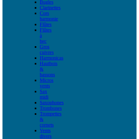
Bugles
Clarinettes
Cors
harmonie
Flûtes
Flûtes
à
bec
Gros
cuivres
Harmonicas
Hautbois
&
bassons
Micros
vents
Sax
midi
Saxophones
Trombones
Trompettes
&
cornets
Vents
divers