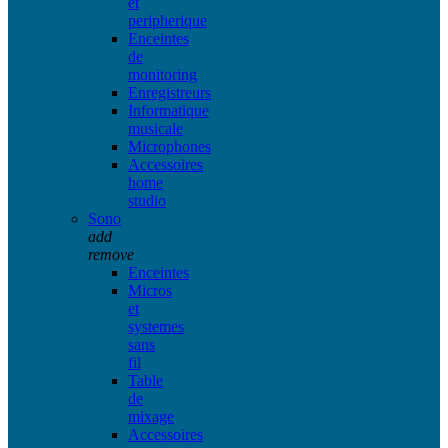
et
peripherique
Enceintes
de
monitoring
Enregistreurs
Informatique
musicale
Microphones
Accessoires
home
studio
Sono
add
remove
Enceintes
Micros
et
systemes
sans
fil
Table
de
mixage
Accessoires