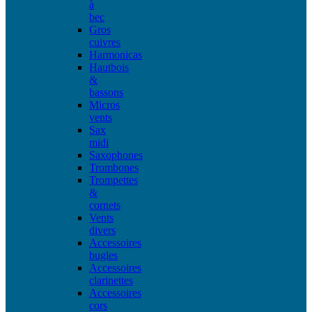
à
bec
Gros
cuivres
Harmonicas
Hautbois
&
bassons
Micros
vents
Sax
midi
Saxophones
Trombones
Trompettes
&
cornets
Vents
divers
Accessoires
bugles
Accessoires
clarinettes
Accessoires
cors