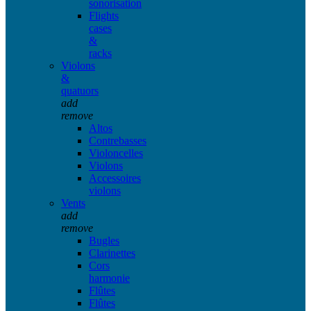
sonorisation
Flights
cases
&
racks
Violons
&
quatuors
add
remove
Altos
Contrebasses
Violoncelles
Violons
Accessoires
violons
Vents
add
remove
Bugles
Clarinettes
Cors
harmonie
Flûtes
Flûtes