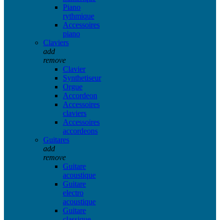
Piano
rythmique
Accessoires
piano
Claviers
add
remove
Clavier
Synthetiseur
Orgue
Accordeon
Accessoires
claviers
Accessoires
accordeons
Guitares
add
remove
Guitare
acoustique
Guitare
electro
acoustique
Guitare
classique