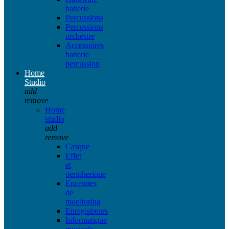
batterie
Percussions
Percussions
orchestre
Accessoires
batterie
percussion
Home
Studio
add
remove
Home
studio
add
remove
Casque
Effet
et
peripherique
Enceintes
de
monitoring
Enregistreurs
Informatique