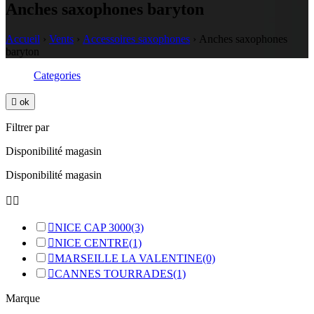
Anches saxophones baryton
Accueil
›
Vents
›
Accessoires saxophones
›
Anches saxophones
baryton
Categories

ok
Filtrer par
Disponibilité magasin
Disponibilité magasin



NICE CAP 3000
(3)

NICE CENTRE
(1)

MARSEILLE LA VALENTINE
(0)

CANNES TOURRADES
(1)
Marque