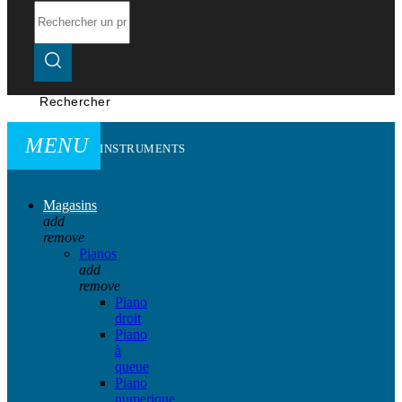
Rechercher
MENU
INSTRUMENTS
Magasins
add
remove
Pianos
add
remove
Piano
droit
Piano
à
queue
Piano
numerique