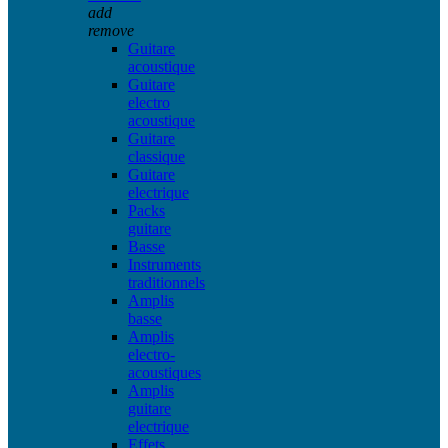
add
remove
Guitare
acoustique
Guitare
electro
acoustique
Guitare
classique
Guitare
electrique
Packs
guitare
Basse
Instruments
traditionnels
Amplis
basse
Amplis
electro-
acoustiques
Amplis
guitare
electrique
Effets