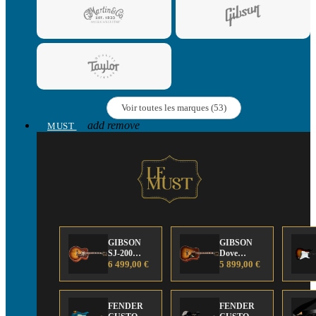
Voir toutes les marques (53)
add
remove
MUST
GIBSON
GIBSON
SJ-200
Dove
Anniversary
6 499,00 €
Anniversary
5 899,00 €
Limited
Limited
Edition
Edition
FENDER
FENDER