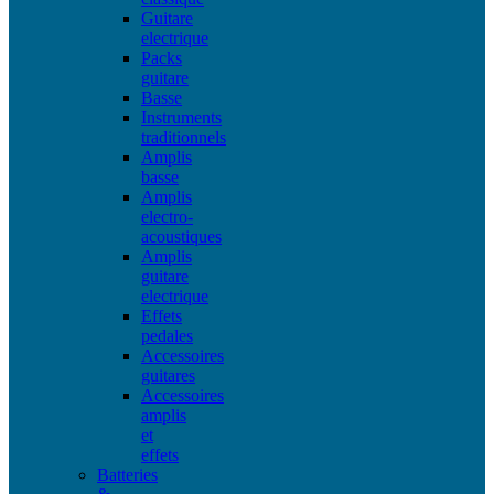
Guitare
electrique
Packs
guitare
Basse
Instruments
traditionnels
Amplis
basse
Amplis
electro-
acoustiques
Amplis
guitare
electrique
Effets
pedales
Accessoires
guitares
Accessoires
amplis
et
effets
Batteries