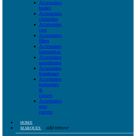
Accessoires
bugles
Accessoires
clarinettes
Accessoires
cors
Accessoires
flûtes
Accessoires
harmonicas
Accessoires
saxophones
Accessoires
trombones
Accessoires
trompettes
&
cornets
Accessoires
gros
cuivres
HOME
add
remove
MARQUES