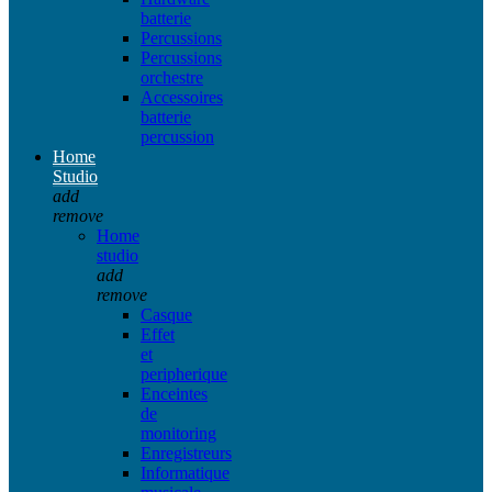
batterie
Percussions
Percussions
orchestre
Accessoires
batterie
percussion
Home
Studio
add
remove
Home
studio
add
remove
Casque
Effet
et
peripherique
Enceintes
de
monitoring
Enregistreurs
Informatique