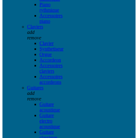
Piano
rythmique
Accessoires
piano
Claviers
add
remove
Clavier
Synthetiseur
Orgue
Accordeon
Accessoires
claviers
Accessoires
accordeons
Guitares
add
remove
Guitare
acoustique
Guitare
electro
acoustique
Guitare
classique