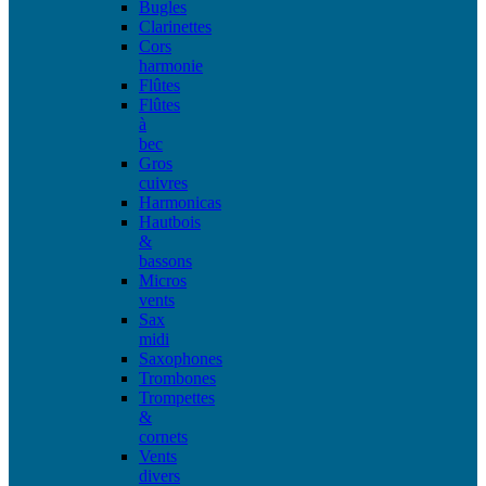
Bugles
Clarinettes
Cors
harmonie
Flûtes
Flûtes
à
bec
Gros
cuivres
Harmonicas
Hautbois
&
bassons
Micros
vents
Sax
midi
Saxophones
Trombones
Trompettes
&
cornets
Vents
divers