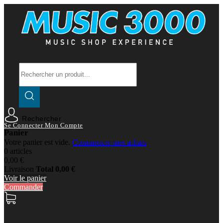
Rechercher
Se Connecter
Mon Compte
Panier
Votre panier est vide.
Commencer mes achats
0 articles
0,00 €
Livraison
Total
0,00 €
Voir le panier
Commander