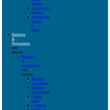
pedales
Accessoires
guitares
Accessoires
amplis
et
effets
Batteries
&
Percussions
add
remove
Batteries
&
percussions
add
remove
Batterie
acoustique
Batterie
electronique
Caisse
claire
Cymbales
Hardware