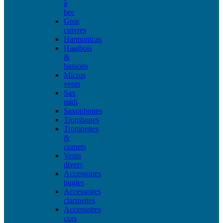
à
bec
Gros
cuivres
Harmonicas
Hautbois
&
bassons
Micros
vents
Sax
midi
Saxophones
Trombones
Trompettes
&
cornets
Vents
divers
Accessoires
bugles
Accessoires
clarinettes
Accessoires
cors