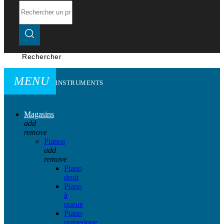
Rechercher
MENU
INSTRUMENTS
Magasins
add
remove
Pianos
add
remove
Piano
droit
Piano
à
queue
Piano
numerique