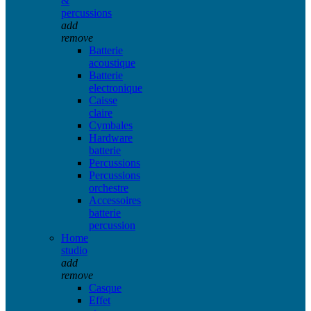
&
percussions
add
remove
Batterie
acoustique
Batterie
electronique
Caisse
claire
Cymbales
Hardware
batterie
Percussions
Percussions
orchestre
Accessoires
batterie
percussion
Home
studio
add
remove
Casque
Effet