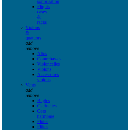
sonorisation
Flights
cases
&
racks
Violons
&
quatuors
add
remove
Altos
Contrebasses
Violoncelles
Violons
Accessoires
violons
Vents
add
remove
Bugles
Clarinettes
Cors
harmonie
Flûtes
Flûtes