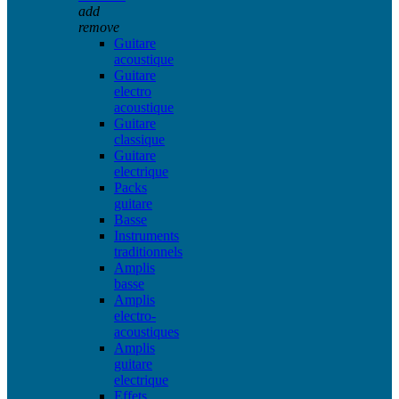
add
remove
Guitare
acoustique
Guitare
electro
acoustique
Guitare
classique
Guitare
electrique
Packs
guitare
Basse
Instruments
traditionnels
Amplis
basse
Amplis
electro-
acoustiques
Amplis
guitare
electrique
Effets