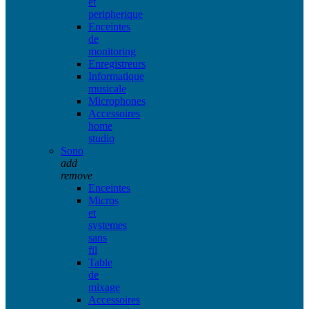
et
peripherique
Enceintes
de
monitoring
Enregistreurs
Informatique
musicale
Microphones
Accessoires
home
studio
Sono
add
remove
Enceintes
Micros
et
systemes
sans
fil
Table
de
mixage
Accessoires