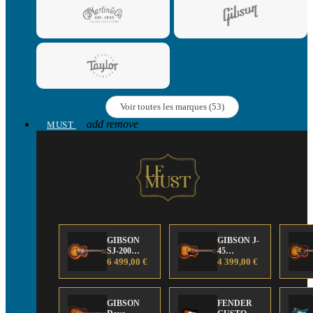
Voir toutes les marques (53)
add
remove
MUST
GIBSON
GIBSON J-
SJ-200
45
Anniversary
6 499,00 €
Anniversary
4 399,00 €
Limited
Limited
Edition
Edition
GIBSON
FENDER