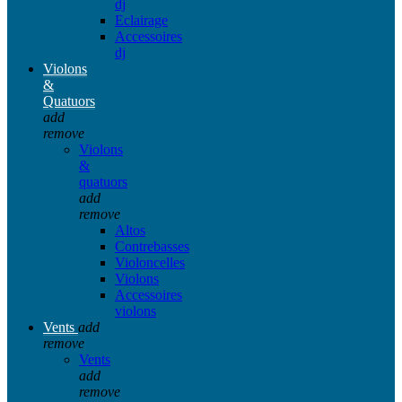
dj
Eclairage
Accessoires
dj
Violons
&
Quatuors
add
remove
Violons
&
quatuors
add
remove
Altos
Contrebasses
Violoncelles
Violons
Accessoires
violons
Vents
add
remove
Vents
add
remove