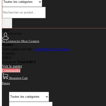
close
Rechercher
Se Connecter
Mon Compte
Panier
Votre panier est vide.
Commencer mes achats
0 articles
0,00 €
Livraison
Total
0,00 €
Voir le panier
Commander
Shopping Cart
Panier