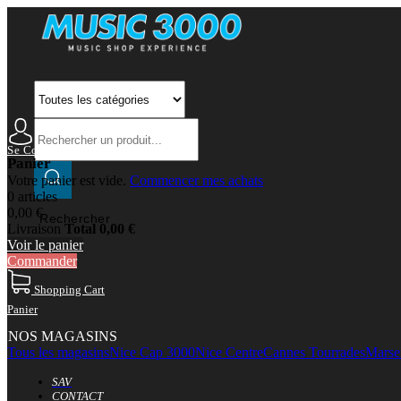
Se Connecter
Mon Compte
Panier
Votre panier est vide.
Commencer mes achats
0 articles
0,00 €
Rechercher
Livraison
Total
0,00 €
Voir le panier
Commander
Shopping Cart
Panier
NOS MAGASINS
Tous les magasins
Nice Cap 3000
Nice Centre
Cannes Tourrades
Marsei
SAV
CONTACT