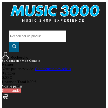
Rechercher
Se Connecter
Mon Compte
Panier
Votre panier est vide.
Commencer mes achats
0 articles
0,00 €
Livraison
Total
0,00 €
Voir le panier
Commander