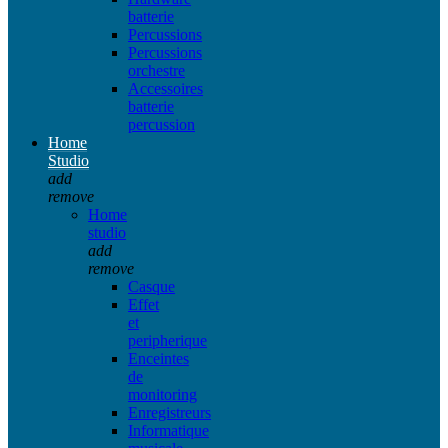
batterie
Percussions
Percussions
orchestre
Accessoires
batterie
percussion
Home
Studio
add
remove
Home
studio
add
remove
Casque
Effet
et
peripherique
Enceintes
de
monitoring
Enregistreurs
Informatique