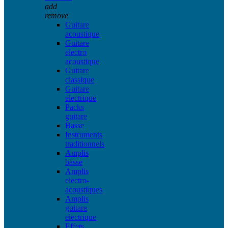
add
remove
Guitare
acoustique
Guitare
electro
acoustique
Guitare
classique
Guitare
electrique
Packs
guitare
Basse
Instruments
traditionnels
Amplis
basse
Amplis
electro-
acoustiques
Amplis
guitare
electrique
Effets