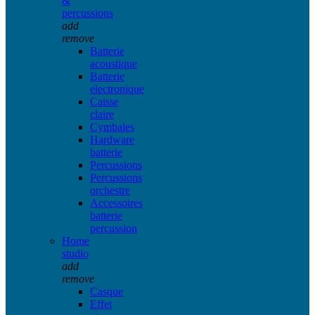
&
percussions
add
remove
Batterie
acoustique
Batterie
electronique
Caisse
claire
Cymbales
Hardware
batterie
Percussions
Percussions
orchestre
Accessoires
batterie
percussion
Home
studio
add
remove
Casque
Effet