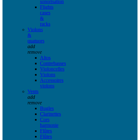
sonorisation
Flights
cases
&
racks
Violons
&
quatuors
add
remove
Altos
Contrebasses
Violoncelles
Violons
Accessoires
violons
Vents
add
remove
Bugles
Clarinettes
Cors
harmonie
Flûtes
Flûtes