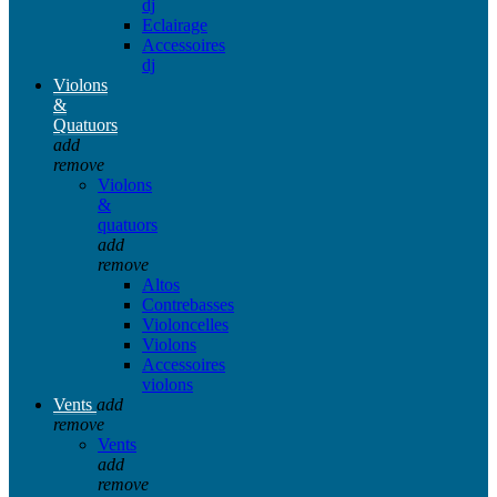
dj
Eclairage
Accessoires
dj
Violons
&
Quatuors
add
remove
Violons
&
quatuors
add
remove
Altos
Contrebasses
Violoncelles
Violons
Accessoires
violons
Vents
add
remove
Vents
add
remove