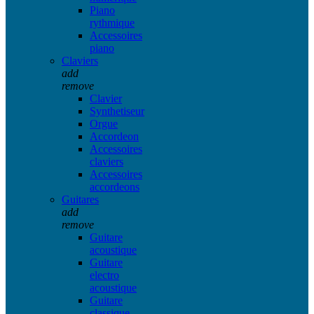
Piano
rythmique
Accessoires
piano
Claviers
add
remove
Clavier
Synthetiseur
Orgue
Accordeon
Accessoires
claviers
Accessoires
accordeons
Guitares
add
remove
Guitare
acoustique
Guitare
electro
acoustique
Guitare
classique