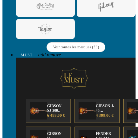
Voir toutes les marques (53)
add
remove
MUST
GIBSON
GIBSON J-
SJ-200
45
Anniversary
6 499,00 €
Anniversary
4 399,00 €
Limited
Limited
Edition
Edition
GIBSON
FENDER