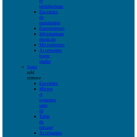
et
peripherique
Enceintes
de
monitoring
Enregistreurs
Informatique
musicale
Microphones
Accessoires
home
studio
Sono
add
remove
Enceintes
Micros
et
systemes
sans
fil
Table
de
mixage
Accessoires