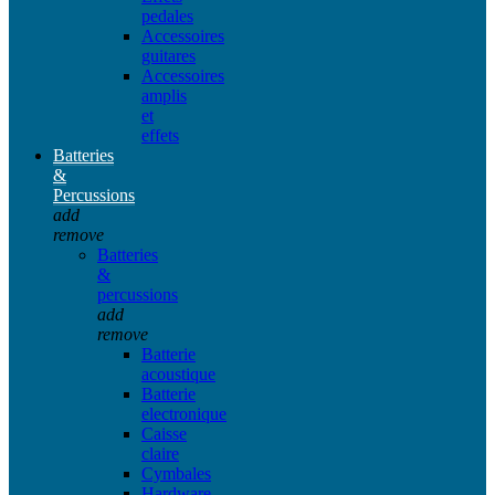
pedales
Accessoires
guitares
Accessoires
amplis
et
effets
Batteries
&
Percussions
add
remove
Batteries
&
percussions
add
remove
Batterie
acoustique
Batterie
electronique
Caisse
claire
Cymbales
Hardware