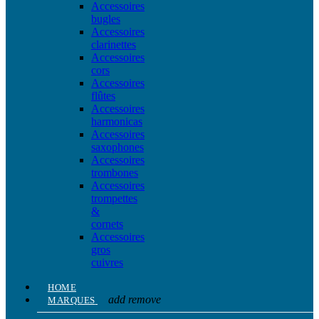
Accessoires
bugles
Accessoires
clarinettes
Accessoires
cors
Accessoires
flûtes
Accessoires
harmonicas
Accessoires
saxophones
Accessoires
trombones
Accessoires
trompettes
&
cornets
Accessoires
gros
cuivres
HOME
add
remove
MARQUES