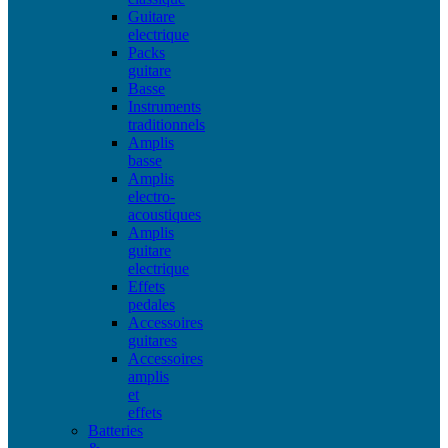
Guitare
electrique
Packs
guitare
Basse
Instruments
traditionnels
Amplis
basse
Amplis
electro-
acoustiques
Amplis
guitare
electrique
Effets
pedales
Accessoires
guitares
Accessoires
amplis
et
effets
Batteries