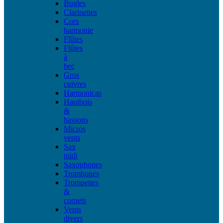
Bugles
Clarinettes
Cors
harmonie
Flûtes
Flûtes
à
bec
Gros
cuivres
Harmonicas
Hautbois
&
bassons
Micros
vents
Sax
midi
Saxophones
Trombones
Trompettes
&
cornets
Vents
divers