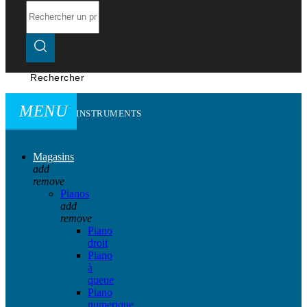
Rechercher
MENU
INSTRUMENTS
Magasins
add
remove
Pianos
add
remove
Piano
droit
Piano
à
queue
Piano
numerique