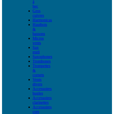
à
bec
Gros
cuivres
Harmonicas
Hautbois
&
bassons
Micros
vents
Sax
midi
Saxophones
Trombones
Trompettes
&
cornets
Vents
divers
Accessoires
bugles
Accessoires
clarinettes
Accessoires
cors