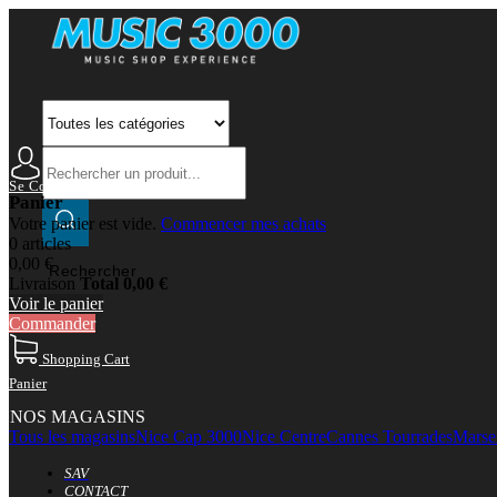
Se Connecter
Mon Compte
Panier
Votre panier est vide.
Commencer mes achats
0 articles
0,00 €
Rechercher
Livraison
Total
0,00 €
Voir le panier
Commander
Shopping Cart
Panier
NOS MAGASINS
Tous les magasins
Nice Cap 3000
Nice Centre
Cannes Tourrades
Marsei
SAV
CONTACT