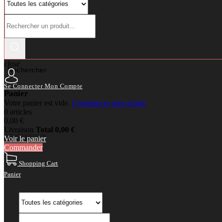
close
Rechercher
Se Connecter
Mon Compte
Panier
Votre panier est vide.
Commencer mes achats
0 articles
0,00 €
Livraison
Total
0,00 €
Voir le panier
Commander
Shopping Cart
Panier