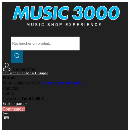
Rechercher
Se Connecter
Mon Compte
Panier
Votre panier est vide.
Commencer mes achats
0 articles
0,00 €
Livraison
Total
0,00 €
Voir le panier
Commander