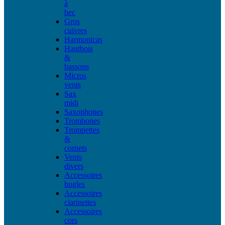
à
bec
Gros
cuivres
Harmonicas
Hautbois
&
bassons
Micros
vents
Sax
midi
Saxophones
Trombones
Trompettes
&
cornets
Vents
divers
Accessoires
bugles
Accessoires
clarinettes
Accessoires
cors