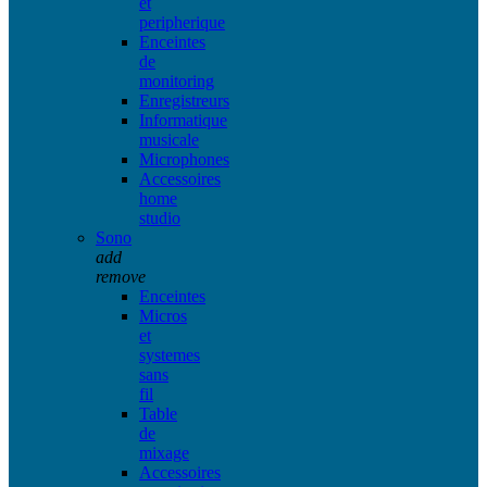
et
peripherique
Enceintes
de
monitoring
Enregistreurs
Informatique
musicale
Microphones
Accessoires
home
studio
Sono
add
remove
Enceintes
Micros
et
systemes
sans
fil
Table
de
mixage
Accessoires