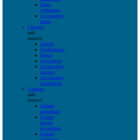
Piano
rythmique
Accessoires
piano
Claviers
add
remove
Clavier
Synthetiseur
Orgue
Accordeon
Accessoires
claviers
Accessoires
accordeons
Guitares
add
remove
Guitare
acoustique
Guitare
electro
acoustique
Guitare
classique