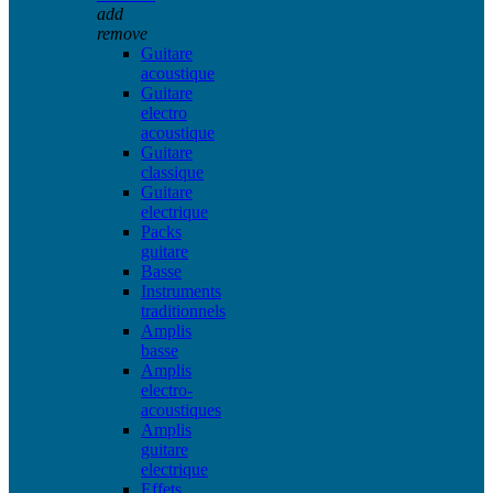
add
remove
Guitare
acoustique
Guitare
electro
acoustique
Guitare
classique
Guitare
electrique
Packs
guitare
Basse
Instruments
traditionnels
Amplis
basse
Amplis
electro-
acoustiques
Amplis
guitare
electrique
Effets