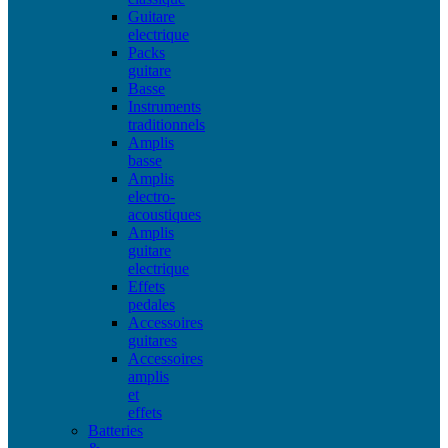
Guitare
electrique
Packs
guitare
Basse
Instruments
traditionnels
Amplis
basse
Amplis
electro-
acoustiques
Amplis
guitare
electrique
Effets
pedales
Accessoires
guitares
Accessoires
amplis
et
effets
Batteries