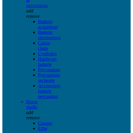
&
percussions
add
remove
Batterie
acoustique
Batterie
electronique
Caisse
claire
Cymbales
Hardware
batterie
Percussions
Percussions
orchestre
Accessoires
batterie
percussion
Home
studio
add
remove
Casque
Effet