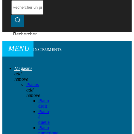
Rechercher
MENU
INSTRUMENTS
Magasins
add
remove
Pianos
add
remove
Piano
droit
Piano
à
queue
Piano
numerique