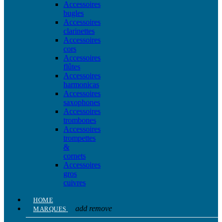
Accessoires
bugles
Accessoires
clarinettes
Accessoires
cors
Accessoires
flûtes
Accessoires
harmonicas
Accessoires
saxophones
Accessoires
trombones
Accessoires
trompettes
&
cornets
Accessoires
gros
cuivres
HOME
add
remove
MARQUES