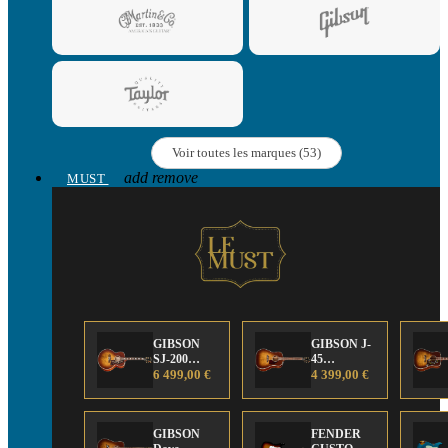
Voir toutes les marques (53)
add
remove
MUST
GIBSON
GIBSON J-
SJ-200
45
Anniversary
6 499,00 €
Anniversary
4 399,00 €
Limited
Limited
Edition
Edition
GIBSON
FENDER