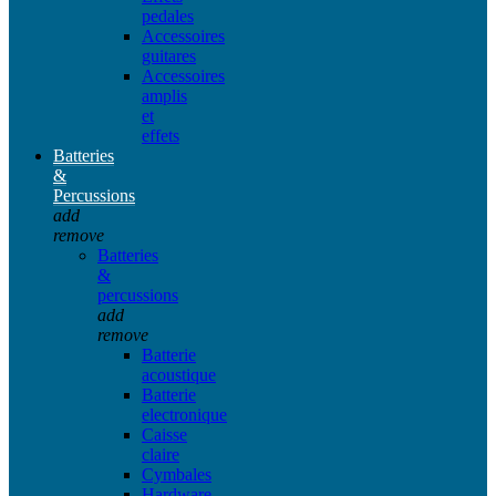
pedales
Accessoires
guitares
Accessoires
amplis
et
effets
Batteries
&
Percussions
add
remove
Batteries
&
percussions
add
remove
Batterie
acoustique
Batterie
electronique
Caisse
claire
Cymbales
Hardware