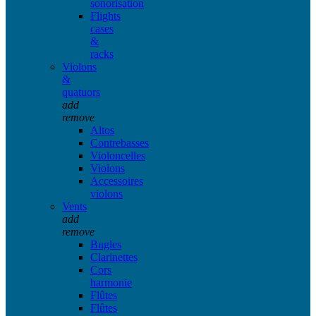
sonorisation
Flights
cases
&
racks
Violons
&
quatuors
add
remove
Altos
Contrebasses
Violoncelles
Violons
Accessoires
violons
Vents
add
remove
Bugles
Clarinettes
Cors
harmonie
Flûtes
Flûtes