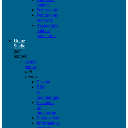
batterie
Percussions
Percussions
orchestre
Accessoires
batterie
percussion
Home
Studio
add
remove
Home
studio
add
remove
Casque
Effet
et
peripherique
Enceintes
de
monitoring
Enregistreurs
Informatique