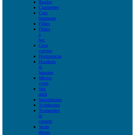
Bugles
Clarinettes
Cors
harmonie
Flûtes
Flûtes
à
bec
Gros
cuivres
Harmonicas
Hautbois
&
bassons
Micros
vents
Sax
midi
Saxophones
Trombones
Trompettes
&
cornets
Vents
divers