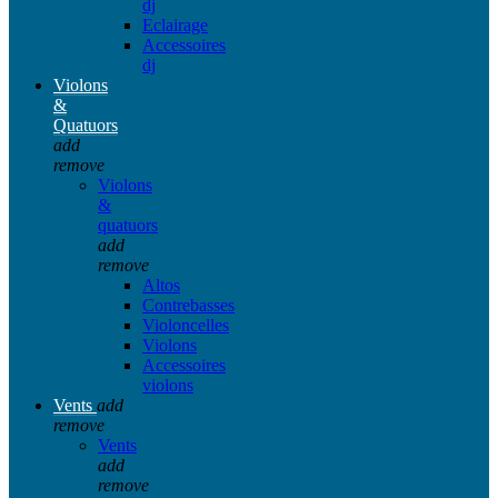
dj
Eclairage
Accessoires
dj
Violons
&
Quatuors
add
remove
Violons
&
quatuors
add
remove
Altos
Contrebasses
Violoncelles
Violons
Accessoires
violons
Vents
add
remove
Vents
add
remove