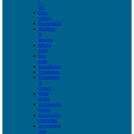
à
bec
Gros
cuivres
Harmonicas
Hautbois
&
bassons
Micros
vents
Sax
midi
Saxophones
Trombones
Trompettes
&
cornets
Vents
divers
Accessoires
bugles
Accessoires
clarinettes
Accessoires
cors