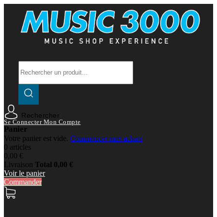
Rechercher
Se Connecter
Mon Compte
Panier
Votre panier est vide.
Commencer mes achats
0 articles
0,00 €
Livraison
Total
0,00 €
Voir le panier
Commander