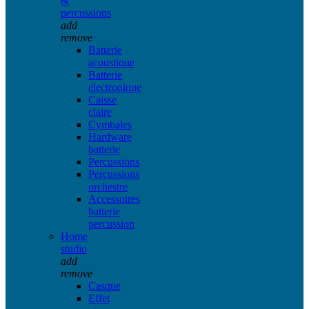
&
percussions
add
remove
Batterie
acoustique
Batterie
electronique
Caisse
claire
Cymbales
Hardware
batterie
Percussions
Percussions
orchestre
Accessoires
batterie
percussion
Home
studio
add
remove
Casque
Effet