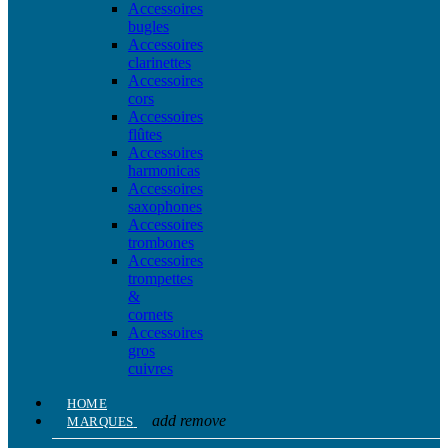
Accessoires
bugles
Accessoires
clarinettes
Accessoires
cors
Accessoires
flûtes
Accessoires
harmonicas
Accessoires
saxophones
Accessoires
trombones
Accessoires
trompettes
&
cornets
Accessoires
gros
cuivres
HOME
add
remove
MARQUES