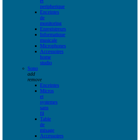
et
peripherique
Enceintes
de
monitoring
Enregistreurs
Informatique
musicale
Microphones
Accessoires
home
studio
Sono
add
remove
Enceintes
Micros
et
systemes
sans
fil
Table
de
mixage
Accessoires