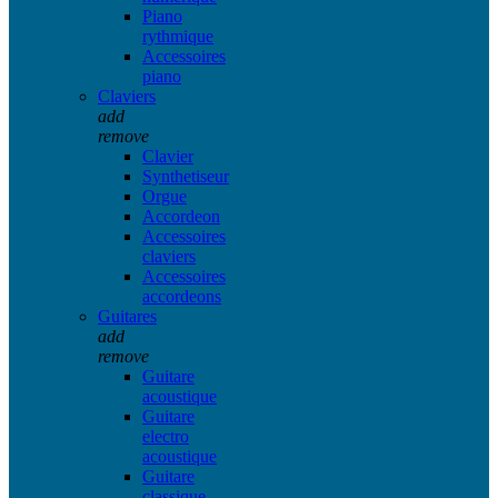
Piano
rythmique
Accessoires
piano
Claviers
add
remove
Clavier
Synthetiseur
Orgue
Accordeon
Accessoires
claviers
Accessoires
accordeons
Guitares
add
remove
Guitare
acoustique
Guitare
electro
acoustique
Guitare
classique