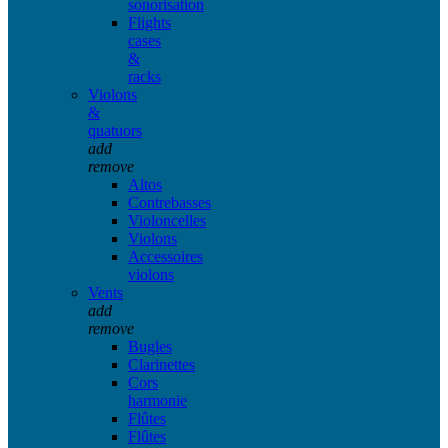
sonorisation
Flights
cases
&
racks
Violons
&
quatuors
add
remove
Altos
Contrebasses
Violoncelles
Violons
Accessoires
violons
Vents
add
remove
Bugles
Clarinettes
Cors
harmonie
Flûtes
Flûtes