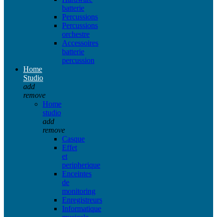
batterie
Percussions
Percussions
orchestre
Accessoires
batterie
percussion
Home
Studio
add
remove
Home
studio
add
remove
Casque
Effet
et
peripherique
Enceintes
de
monitoring
Enregistreurs
Informatique