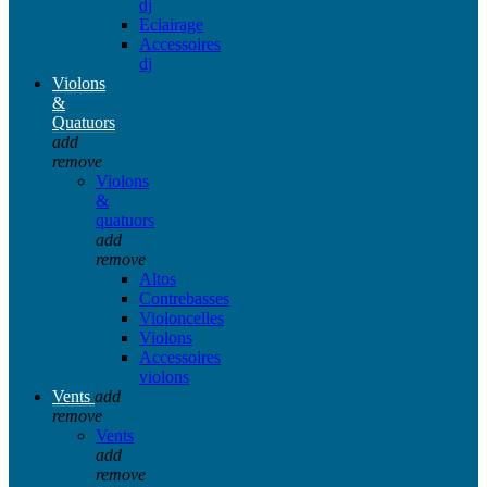
dj
Eclairage
Accessoires
dj
Violons
&
Quatuors
add
remove
Violons
&
quatuors
add
remove
Altos
Contrebasses
Violoncelles
Violons
Accessoires
violons
Vents
add
remove
Vents
add
remove