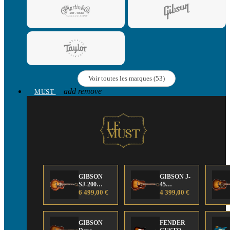
Voir toutes les marques (53)
add
remove
MUST
GIBSON
GIBSON J-
SJ-200
45
Anniversary
6 499,00 €
Anniversary
4 399,00 €
Limited
Limited
Edition
Edition
GIBSON
FENDER