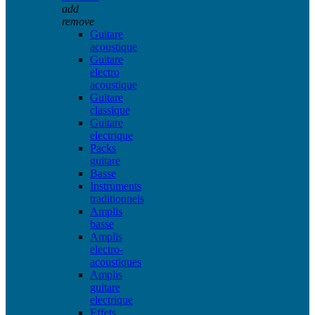
add
remove
Guitare
acoustique
Guitare
electro
acoustique
Guitare
classique
Guitare
electrique
Packs
guitare
Basse
Instruments
traditionnels
Amplis
basse
Amplis
electro-
acoustiques
Amplis
guitare
electrique
Effets