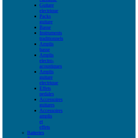
Guitare
electrique
Packs
guitare
Basse
Instruments
traditionnels
Amplis
basse
Amplis
electro-
acoustiques
Amplis
guitare
electrique
Effets
pedales
Accessoires
guitares
Accessoires
amplis
et
effets
Batteries