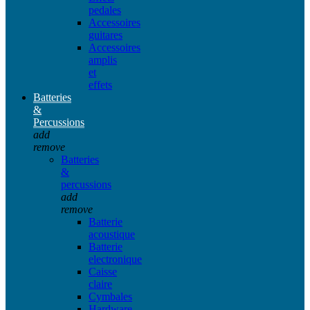
pedales
Accessoires
guitares
Accessoires
amplis
et
effets
Batteries
&
Percussions
add
remove
Batteries
&
percussions
add
remove
Batterie
acoustique
Batterie
electronique
Caisse
claire
Cymbales
Hardware