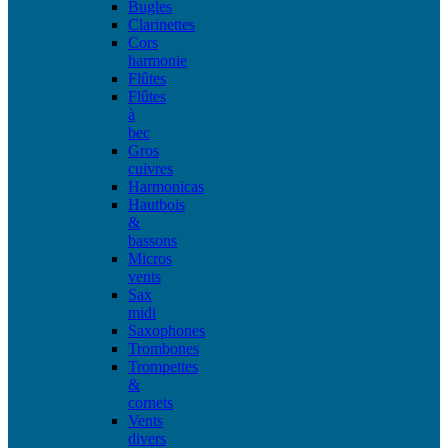
Bugles
Clarinettes
Cors
harmonie
Flûtes
Flûtes
à
bec
Gros
cuivres
Harmonicas
Hautbois
&
bassons
Micros
vents
Sax
midi
Saxophones
Trombones
Trompettes
&
cornets
Vents
divers