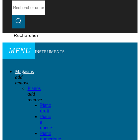
Rechercher
MENU
INSTRUMENTS
Magasins
add
remove
Pianos
add
remove
Piano
droit
Piano
à
queue
Piano
numerique