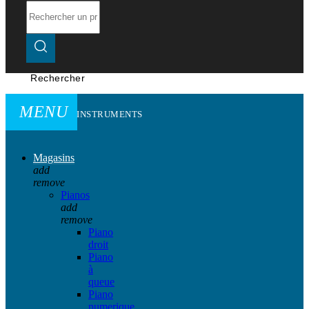
Rechercher
MENU
INSTRUMENTS
Magasins
add
remove
Pianos
add
remove
Piano
droit
Piano
à
queue
Piano
numerique