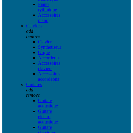
Piano
rythmique
Accessoires
piano
Claviers
add
remove
Clavier
Synthetiseur
Orgue
Accordeon
Accessoires
claviers
Accessoires
accordeons
Guitares
add
remove
Guitare
acoustique
Guitare
electro
acoustique
Guitare
classique