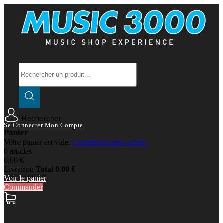
Rechercher
Se Connecter
Mon Compte
Panier
Votre panier est vide.
Commencer mes achats
0 articles
0,00 €
Livraison
Total
0,00 €
Voir le panier
Commander