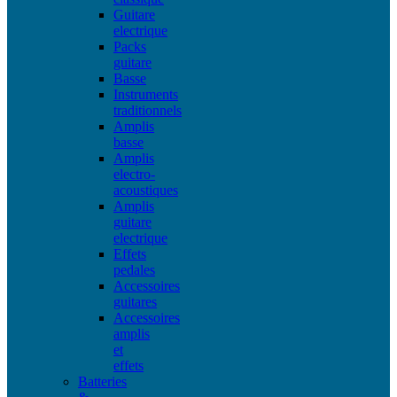
Guitare
electrique
Packs
guitare
Basse
Instruments
traditionnels
Amplis
basse
Amplis
electro-
acoustiques
Amplis
guitare
electrique
Effets
pedales
Accessoires
guitares
Accessoires
amplis
et
effets
Batteries