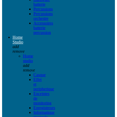
batterie
Percussions
Percussions
orchestre
Accessoires
batterie
percussion
Home
Studio
add
remove
Home
studio
add
remove
Casque
Effet
et
peripherique
Enceintes
de
monitoring
Enregistreurs
Informatique