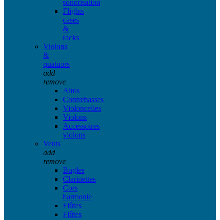
sonorisation
Flights
cases
&
racks
Violons
&
quatuors
add
remove
Altos
Contrebasses
Violoncelles
Violons
Accessoires
violons
Vents
add
remove
Bugles
Clarinettes
Cors
harmonie
Flûtes
Flûtes