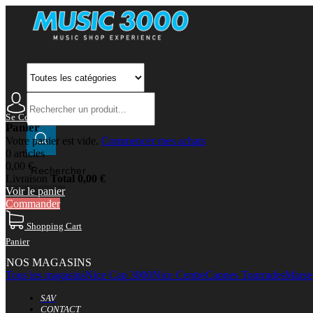
Se Connecter
Mon Compte
Panier
Votre panier est vide.
Commencer mes achats
0 articles
0,00 €
Rechercher
Livraison
Total
0,00 €
Voir le panier
Commander
Shopping Cart
Panier
NOS MAGASINS
Tous les magasins
Nice Cap 3000
Nice Centre
Cannes Tourrades
Marsei
SAV
CONTACT