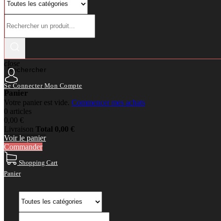
close
Rechercher
Se Connecter
Mon Compte
Panier
Votre panier est vide.
Commencer mes achats
0 articles
0,00 €
Livraison
Total
0,00 €
Voir le panier
Commander
Shopping Cart
Panier