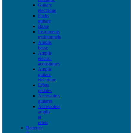
Guitare
electrique
Packs
guitare
Basse
Instruments
traditionnels
Amplis
basse
Amplis
electro-
acoustiques
Amplis
guitare
electrique
Effets
pedales
Accessoires
guitares
Accessoires
amplis
et
effets
Batteries