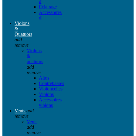
dj
Eclairage
Accessoires
dj
Violons
&
Quatuors
add
remove
Violons
&
quatuors
add
remove
Altos
Contrebasses
Violoncelles
Violons
Accessoires
violons
Vents
add
remove
Vents
add
remove