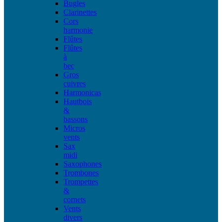
Bugles
Clarinettes
Cors
harmonie
Flûtes
Flûtes
à
bec
Gros
cuivres
Harmonicas
Hautbois
&
bassons
Micros
vents
Sax
midi
Saxophones
Trombones
Trompettes
&
cornets
Vents
divers