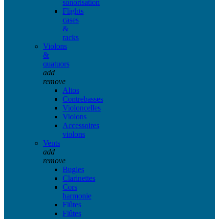
sonorisation
Flights
cases
&
racks
Violons
&
quatuors
add
remove
Altos
Contrebasses
Violoncelles
Violons
Accessoires
violons
Vents
add
remove
Bugles
Clarinettes
Cors
harmonie
Flûtes
Flûtes