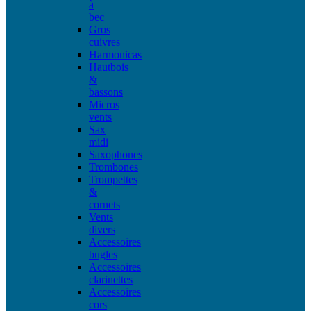
à
bec
Gros
cuivres
Harmonicas
Hautbois
&
bassons
Micros
vents
Sax
midi
Saxophones
Trombones
Trompettes
&
cornets
Vents
divers
Accessoires
bugles
Accessoires
clarinettes
Accessoires
cors