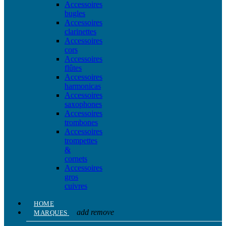
Accessoires
bugles
Accessoires
clarinettes
Accessoires
cors
Accessoires
flûtes
Accessoires
harmonicas
Accessoires
saxophones
Accessoires
trombones
Accessoires
trompettes
&
cornets
Accessoires
gros
cuivres
HOME
add
remove
MARQUES