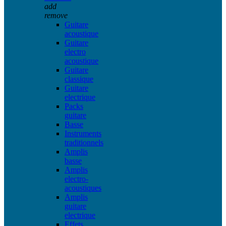
add
remove
Guitare
acoustique
Guitare
electro
acoustique
Guitare
classique
Guitare
electrique
Packs
guitare
Basse
Instruments
traditionnels
Amplis
basse
Amplis
electro-
acoustiques
Amplis
guitare
electrique
Effets