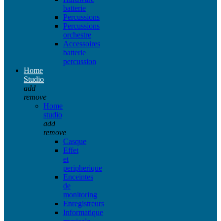
batterie
Percussions
Percussions
orchestre
Accessoires
batterie
percussion
Home
Studio
add
remove
Home
studio
add
remove
Casque
Effet
et
peripherique
Enceintes
de
monitoring
Enregistreurs
Informatique