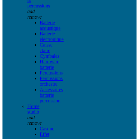
&
percussions
add
remove
Batterie
acoustique
Batterie
electronique
Caisse
claire
Cymbales
Hardware
batterie
Percussions
Percussions
orchestre
Accessoires
batterie
percussion
Home
studio
add
remove
Casque
Effet