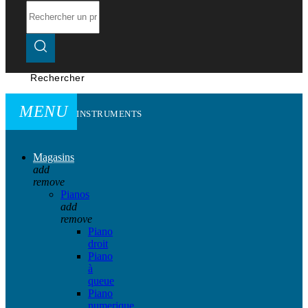
Rechercher
MENU
INSTRUMENTS
Magasins
add
remove
Pianos
add
remove
Piano
droit
Piano
à
queue
Piano
numerique