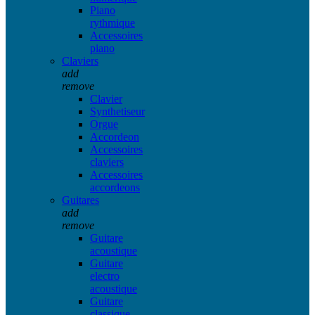
Piano
rythmique
Accessoires
piano
Claviers
add
remove
Clavier
Synthetiseur
Orgue
Accordeon
Accessoires
claviers
Accessoires
accordeons
Guitares
add
remove
Guitare
acoustique
Guitare
electro
acoustique
Guitare
classique