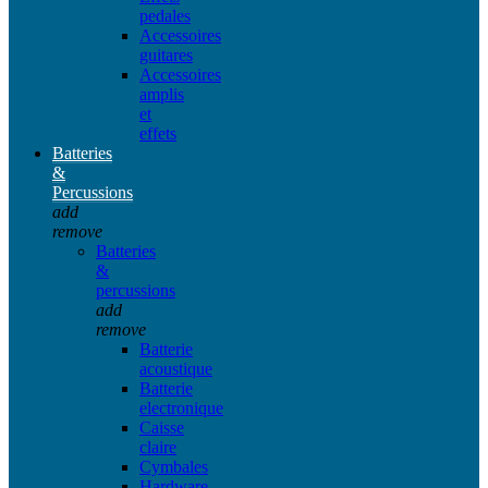
pedales
Accessoires
guitares
Accessoires
amplis
et
effets
Batteries
&
Percussions
add
remove
Batteries
&
percussions
add
remove
Batterie
acoustique
Batterie
electronique
Caisse
claire
Cymbales
Hardware