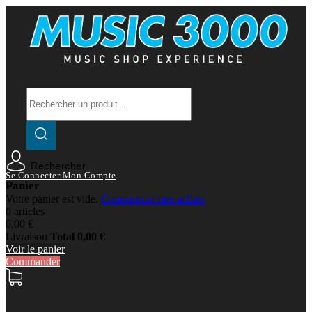
Rechercher
Se Connecter
Mon Compte
Panier
Votre panier est vide.
Commencer mes achats
0 articles
0,00 €
Livraison
Total
0,00 €
Voir le panier
Commander