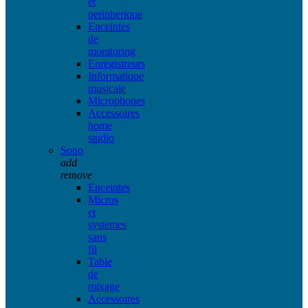
et
peripherique
Enceintes
de
monitoring
Enregistreurs
Informatique
musicale
Microphones
Accessoires
home
studio
Sono
add
remove
Enceintes
Micros
et
systemes
sans
fil
Table
de
mixage
Accessoires