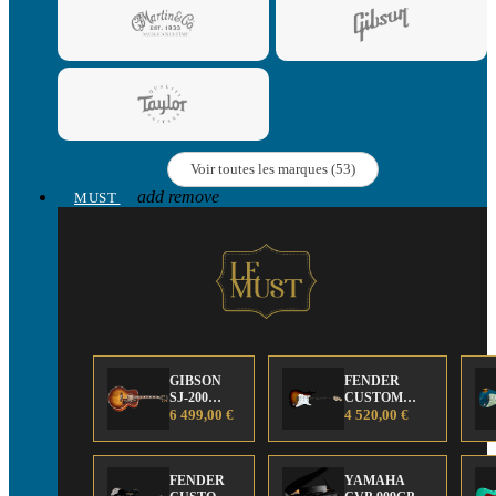
Voir toutes les marques (53)
add
remove
MUST
GIBSON
FENDER
SJ-200
CUSTOM
Anniversary
6 499,00 €
SHOP Strat 63'
4 520,00 €
Limited
NOS Sunburst
Edition
FENDER
YAMAHA