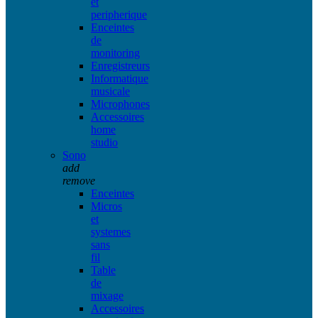
et
peripherique
Enceintes
de
monitoring
Enregistreurs
Informatique
musicale
Microphones
Accessoires
home
studio
Sono
add
remove
Enceintes
Micros
et
systemes
sans
fil
Table
de
mixage
Accessoires