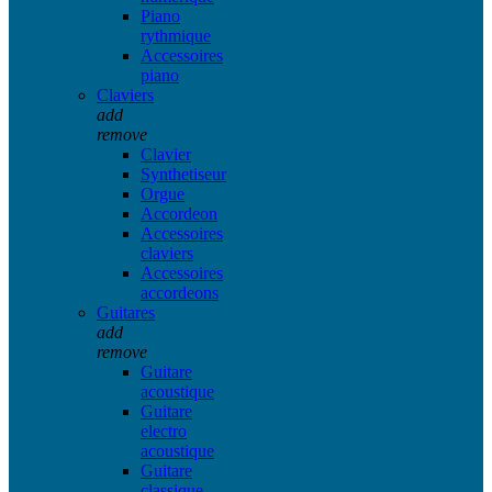
Piano
rythmique
Accessoires
piano
Claviers
add
remove
Clavier
Synthetiseur
Orgue
Accordeon
Accessoires
claviers
Accessoires
accordeons
Guitares
add
remove
Guitare
acoustique
Guitare
electro
acoustique
Guitare
classique