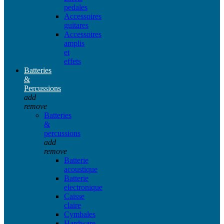
pedales
Accessoires
guitares
Accessoires
amplis
et
effets
Batteries
&
Percussions
add
remove
Batteries
&
percussions
add
remove
Batterie
acoustique
Batterie
electronique
Caisse
claire
Cymbales
Hardware