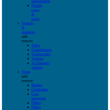
sonorisation
Flights
cases
&
racks
Violons
&
quatuors
add
remove
Altos
Contrebasses
Violoncelles
Violons
Accessoires
violons
Vents
add
remove
Bugles
Clarinettes
Cors
harmonie
Flûtes
Flûtes