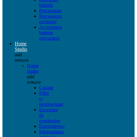
batterie
Percussions
Percussions
orchestre
Accessoires
batterie
percussion
Home
Studio
add
remove
Home
studio
add
remove
Casque
Effet
et
peripherique
Enceintes
de
monitoring
Enregistreurs
Informatique