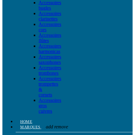
Accessoires
bugles
Accessoires
clarinettes
Accessoires
cors
Accessoires
flûtes
Accessoires
harmonicas
Accessoires
saxophones
Accessoires
trombones
Accessoires
trompettes
&
cornets
Accessoires
gros
cuivres
HOME
add
remove
MARQUES