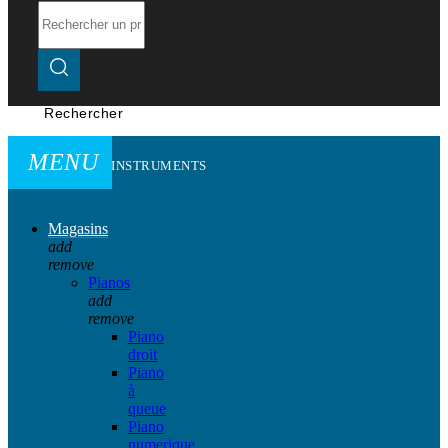
Rechercher
MENU
INSTRUMENTS
Magasins
add
remove
Pianos
add
remove
Piano
droit
Piano
à
queue
Piano
numerique