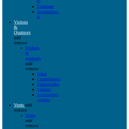
dj
Eclairage
Accessoires
dj
Violons
&
Quatuors
add
remove
Violons
&
quatuors
add
remove
Altos
Contrebasses
Violoncelles
Violons
Accessoires
violons
Vents
add
remove
Vents
add
remove