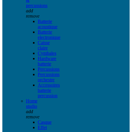
&
percussions
add
remove
Batterie
acoustique
Batterie
electronique
Caisse
claire
Cymbales
Hardware
batterie
Percussions
Percussions
orchestre
Accessoires
batterie
percussion
Home
studio
add
remove
Casque
Effet