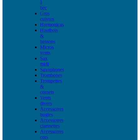
à
bec
Gros
cuivres
Harmonicas
Hautbois
&
bassons
Micros
vents
Sax
midi
Saxophones
Trombones
Trompettes
&
cornets
Vents
divers
Accessoires
bugles
Accessoires
clarinettes
Accessoires
cors