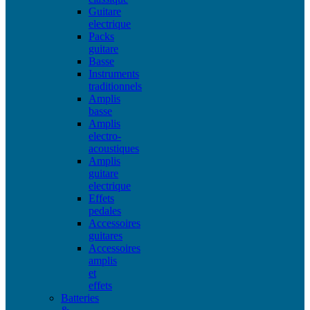
Guitare
electrique
Packs
guitare
Basse
Instruments
traditionnels
Amplis
basse
Amplis
electro-
acoustiques
Amplis
guitare
electrique
Effets
pedales
Accessoires
guitares
Accessoires
amplis
et
effets
Batteries