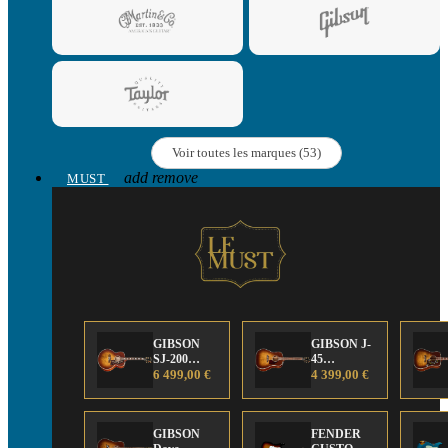
Voir toutes les marques (53)
add
remove
MUST
GIBSON
GIBSON J-
SJ-200
45
Anniversary
6 499,00 €
Anniversary
4 399,00 €
Limited
Limited
Edition
Edition
GIBSON
FENDER