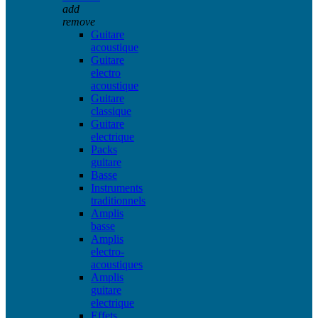
add
remove
Guitare
acoustique
Guitare
electro
acoustique
Guitare
classique
Guitare
electrique
Packs
guitare
Basse
Instruments
traditionnels
Amplis
basse
Amplis
electro-
acoustiques
Amplis
guitare
electrique
Effets