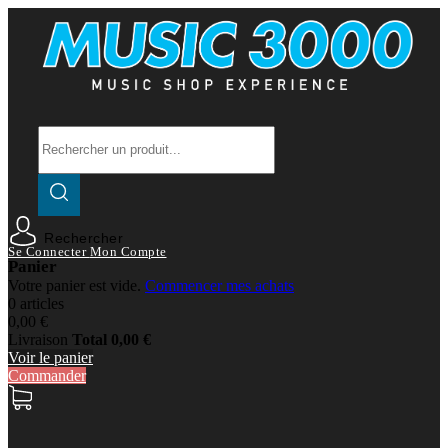
Rechercher
Se Connecter
Mon Compte
Panier
Votre panier est vide.
Commencer mes achats
0 articles
0,00 €
Livraison
Total
0,00 €
Voir le panier
Commander