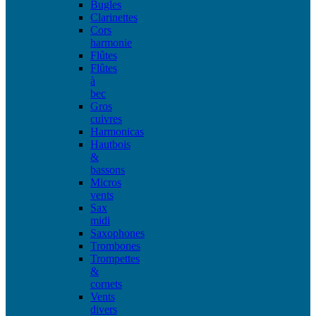
Bugles
Clarinettes
Cors
harmonie
Flûtes
Flûtes
à
bec
Gros
cuivres
Harmonicas
Hautbois
&
bassons
Micros
vents
Sax
midi
Saxophones
Trombones
Trompettes
&
cornets
Vents
divers